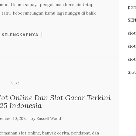
ur modal kamu supaya pengalaman bermain tetap
pom
 tahu, keberuntungan kamu lagi nunggu di balik
SEN
slot
 SELENGKAPNYA
slot
slo
Slot
SLOT
ot Online Dan Slot Gacor Terkini
25 Indonesia
by
ember 10, 2025
Russell Wood
rmainan slot online, banyak cerita, pendapat, dan