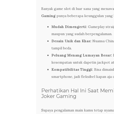
Banyak game slot di luar sana yang menawa
Gaming
punya beberapa keunggulan yang bi
Mudah Dimengerti:
Gameplay strai
maupun yang sudah berpengalaman.
Desain Unik dan Khas:
Nuansa China
tampil beda.
Peluang Menang Lumayan Besar:
D
kesempatan untuk dapetin jackpot a
Kompatibilitas Tinggi:
Bisa dimain
smartphone, jadi fleksibel kapan aja d
Perhatikan Hal Ini Saat Mem
Joker Gaming
Supaya pengalaman main kamu tetap nyaman