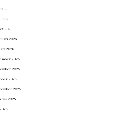
 2026
l 2026
et 2026
ruari 2026
ari 2026
ember 2025
ember 2025
ober 2025
tember 2025
stus 2025
 2025