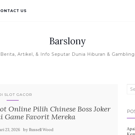
CONTACT US
Barslony
Berita, Artikel, & Info Seputar Dunia Hiburan & Gambling
Sea
DI SLOT GACOR
for:
t Online Pilih Chinese Boss Joker
PO
i Game Favorit Mereka
Apa
by
ari 23, 2026
Russell Wood
Kem