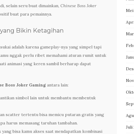
, selain seru buat dimainkan,
Chinese Boss Joker
Mei
sitif buat para pemainnya.
Apri
 yang Bikin Ketagihan
Mar
Feb
isukai adalah karena gameplay-nya yang simpel tapi
amu nggak perlu ribet memahami aturan rumit untuk
Janu
ati animasi yang keren sambil berharap dapat
Des
Nov
se Boss Joker Gaming
antara lain:
Okt
gantikan simbol lain untuk membantu membentuk
Sep
n scatter tertentu bisa memicu putaran gratis yang
Agu
pa harus memasang taruhan tambahan.
Juli
 yang bisa kamu akses saat mendapatkan kombinasi