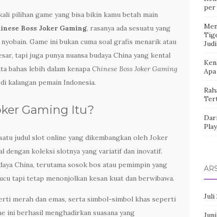
per
ekali pilihan game yang bisa bikin kamu betah main
Men
inese Boss Joker Gaming
, rasanya ada sesuatu yang
Tig
 nyobain. Game ini bukan cuma soal grafis menarik atau
Judi
sar, tapi juga punya nuansa budaya China yang kental
Ken
ita bahas lebih dalam kenapa
Chinese Boss Joker Gaming
Apa
s di kalangan pemain Indonesia.
Rah
Ter
oker Gaming Itu?
Dar
Pla
satu judul slot online yang dikembangkan oleh Joker
dengan koleksi slotnya yang variatif dan inovatif.
udaya China, terutama sosok bos atau pemimpin yang
AR
ucu tapi tetap menonjolkan kesan kuat dan berwibawa.
Juli
ti merah dan emas, serta simbol-simbol khas seperti
me ini berhasil menghadirkan suasana yang
Juni