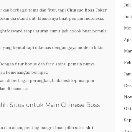
Juli
rkan berbagai tema dan fitur, tapi
Chinese Boss Joker
Juni
kin dia stand out, khususnya buat pemain Indonesia:
Mei
ghtforward tanpa aturan rumit jadi cocok buat pemula
Apri
 yang kental tapi dikemas dengan gaya modern bikin
Mar
Feb
engan fitur bonus dan free spins, pemain punya
tau kemenangan berlipat.
Janu
kan di berbagai perangkat, baik desktop maupun
Des
an di mana aja.
Nov
ilih Situs untuk Main Chinese Boss
Okt
Sep
 dan aman, penting banget buat pilih
situs slot
Agu