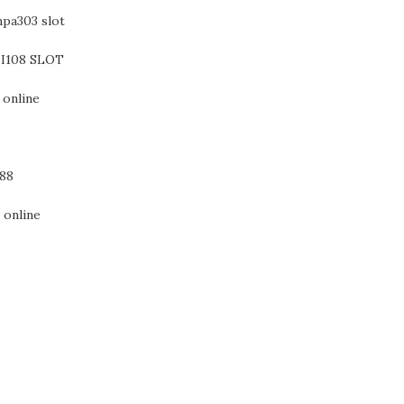
pa303 slot
I108 SLOT
 online
t88
 online