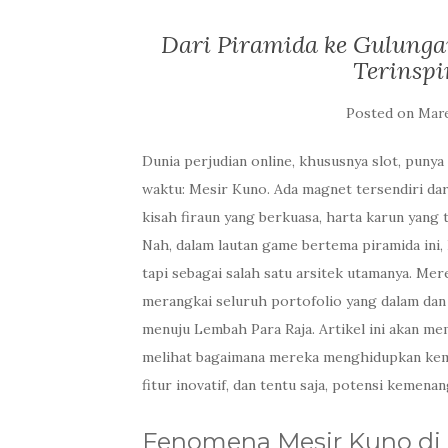
Dari Piramida ke Gulungan
Terinspi
Posted on
Mare
Dunia perjudian online, khususnya slot, puny
waktu: Mesir Kuno. Ada magnet tersendiri dar
kisah firaun yang berkuasa, harta karun yan
Nah, dalam lautan game bertema piramida ini,
tapi sebagai salah satu arsitek utamanya. Me
merangkai seluruh portofolio yang dalam dan
menuju Lembah Para Raja. Artikel ini akan me
melihat bagaimana mereka menghidupkan kem
fitur inovatif, dan tentu saja, potensi kemen
Fenomena Mesir Kuno di 