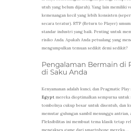
utuh yang belum dijarah). Yang lain memiliki
kemenangan kecil yang lebih konsisten (sepe
secara teratur). RTP (Return to Player) umum
standar industri yang baik. Penting untuk me
risiko Anda. Apakah Anda petualang yang menc
mengumpulkan temuan sedikit demi sedikit?
Pengalaman Bermain di P
di Saku Anda
Kenyamanan adalah kunci, dan Pragmatic Play
Egypt
mereka dioptimalkan sempurna untuk m
tombolnya cukup besar untuk disentuh, dan kua
memutar gulungan sambil menunggu antrian, at
Fleksibilitas ini membuat tema klasik tetap 
mengakses game dari smartphone mereka.…