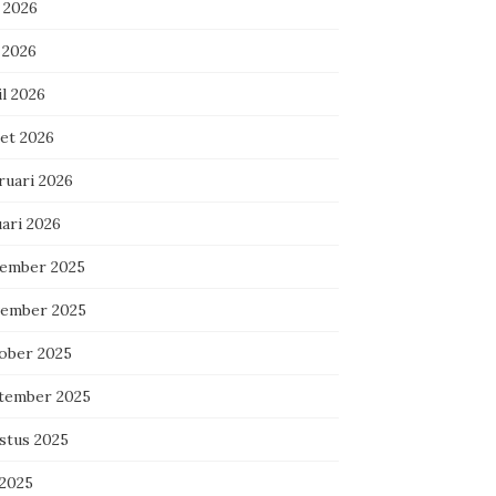
 2026
 2026
l 2026
et 2026
ruari 2026
ari 2026
ember 2025
ember 2025
ober 2025
tember 2025
stus 2025
 2025