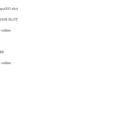
pa303 slot
I108 SLOT
 online
t88
 online