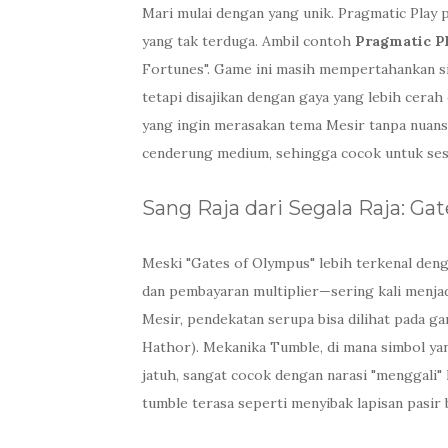
Mari mulai dengan yang unik. Pragmatic Pla
yang tak terduga. Ambil contoh
Pragmatic P
Fortunes". Game ini masih mempertahankan sim
tetapi disajikan dengan gaya yang lebih cerah 
yang ingin merasakan tema Mesir tanpa nuansa 
cenderung medium, sehingga cocok untuk sesi
Sang Raja dari Segala Raja: Ga
Meski "Gates of Olympus" lebih terkenal den
dan pembayaran multiplier—sering kali menj
Mesir, pendekatan serupa bisa dilihat pada 
Hathor). Mekanika Tumble, di mana simbol y
jatuh, sangat cocok dengan narasi "menggali" 
tumble terasa seperti menyibak lapisan pasir