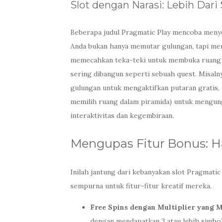
Slot dengan Narasi: Lebih Dari
Beberapa judul Pragmatic Play mencoba meny
Anda bukan hanya memutar gulungan, tapi meng
memecahkan teka-teki untuk membuka ruang rah
sering dibangun seperti sebuah quest. Misaln
gulungan untuk mengaktifkan putaran gratis, a
memilih ruang dalam piramida) untuk mengung
interaktivitas dan kegembiraan.
Mengupas Fitur Bonus: Ha
Inilah jantung dari kebanyakan slot Pragmat
sempurna untuk fitur-fitur kreatif mereka.
Free Spins dengan Multiplier yang
dengan mendapatkan 3 atau lebih simbol