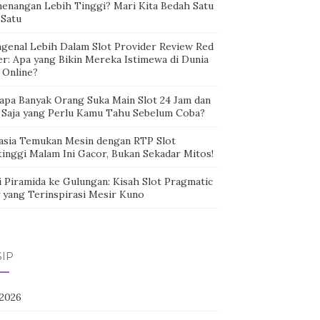
enangan Lebih Tinggi? Mari Kita Bedah Satu
 Satu
genal Lebih Dalam Slot Provider Review Red
er: Apa yang Bikin Mereka Istimewa di Dunia
 Online?
apa Banyak Orang Suka Main Slot 24 Jam dan
 Saja yang Perlu Kamu Tahu Sebelum Coba?
asia Temukan Mesin dengan RTP Slot
tinggi Malam Ini Gacor, Bukan Sekadar Mitos!
i Piramida ke Gulungan: Kisah Slot Pragmatic
y yang Terinspirasi Mesir Kuno
SIP
 2026