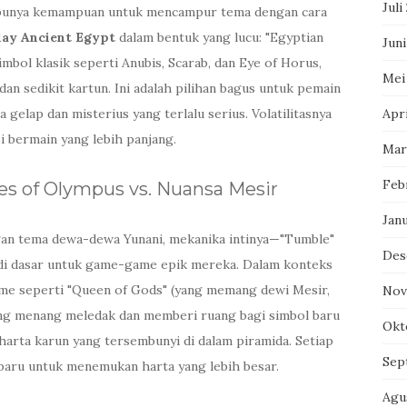
Juli
y punya kemampuan untuk mencampur tema dengan cara
lay Ancient Egypt
dalam bentuk yang lucu: "Egyptian
Juni
bol klasik seperti Anubis, Scarab, dan Eye of Horus,
Mei
dan sedikit kartun. Ini adalah pilihan bagus untuk pemain
gelap dan misterius yang terlalu serius. Volatilitasnya
Apri
 bermain yang lebih panjang.
Mar
Feb
tes of Olympus vs. Nuansa Mesir
Janu
gan tema dewa-dewa Yunani, mekanika intinya—"Tumble"
Des
adi dasar untuk game-game epik mereka. Dalam konteks
game seperti "Queen of Gods" (yang memang dewi Mesir,
Nov
ang menang meledak dan memberi ruang bagi simbol baru
Okt
harta karun yang tersembunyi di dalam piramida. Setiap
Sep
 baru untuk menemukan harta yang lebih besar.
Agu