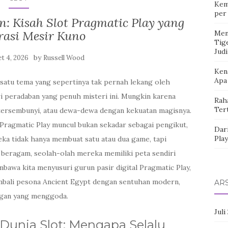
Kem
per
: Kisah Slot Pragmatic Play yang
rasi Mesir Kuno
Men
Tig
Judi
by
t 4, 2026
Russell Wood
Ken
Apa
a satu tema yang sepertinya tak pernah lekang oleh
i peradaban yang penuh misteri ini. Mungkin karena
Rah
Ter
g tersembunyi, atau dewa-dewa dengan kekuatan magisnya.
 Pragmatic Play muncul bukan sekadar sebagai pengikut,
Dar
Pla
reka tidak hanya membuat satu atau dua game, tapi
 beragam, seolah-olah mereka memiliki peta sendiri
mbawa kita menyusuri gurun pasir digital Pragmatic Play,
bali pesona Ancient Egypt dengan sentuhan modern,
AR
angan yang menggoda.
Juli
Dunia Slot: Mengapa Selalu