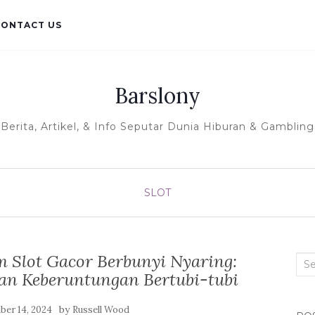
CONTACT US
Barslony
Berita, Artikel, & Info Seputar Dunia Hiburan & Gambling
SLOT
m Slot Gacor Berbunyi Nyaring:
Sea
an Keberuntungan Bertubi-tubi
for:
by
er 14, 2024
Russell Wood