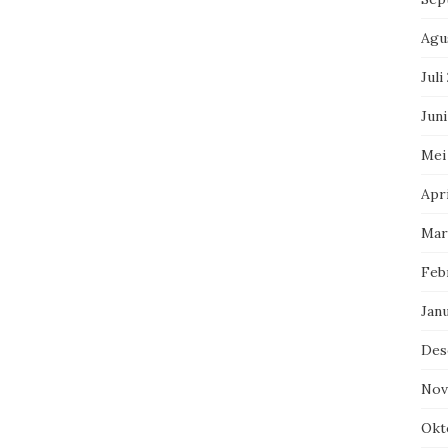
Agu
Juli
Juni
Mei
Apri
Mar
Feb
Janu
Des
Nov
Okt