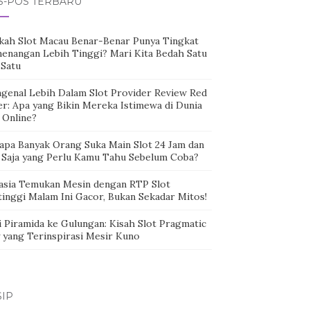
S-POS TERBARU
kah Slot Macau Benar-Benar Punya Tingkat
enangan Lebih Tinggi? Mari Kita Bedah Satu
 Satu
genal Lebih Dalam Slot Provider Review Red
er: Apa yang Bikin Mereka Istimewa di Dunia
 Online?
apa Banyak Orang Suka Main Slot 24 Jam dan
 Saja yang Perlu Kamu Tahu Sebelum Coba?
asia Temukan Mesin dengan RTP Slot
tinggi Malam Ini Gacor, Bukan Sekadar Mitos!
i Piramida ke Gulungan: Kisah Slot Pragmatic
y yang Terinspirasi Mesir Kuno
SIP