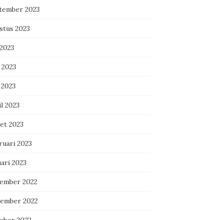
tember 2023
stus 2023
 2023
 2023
 2023
l 2023
et 2023
ruari 2023
ari 2023
ember 2022
ember 2022