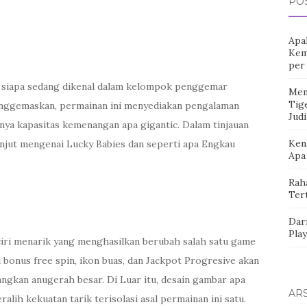
PO
Apa
Kem
per
t siapa sedang dikenal dalam kelompok penggemar
Men
Tig
enggemaskan, permainan ini menyediakan pengalaman
Judi
ya kapasitas kemenangan apa gigantic. Dalam tinjauan
Ken
 lanjut mengenai Lucky Babies dan seperti apa Engkau
Apa
Rah
Ter
Dar
Pla
ri menarik yang menghasilkan berubah salah satu game
ti bonus free spin, ikon buas, dan Jackpot Progresive akan
gkan anugerah besar. Di Luar itu, desain gambar apa
AR
lih kekuatan tarik terisolasi asal permainan ini satu.