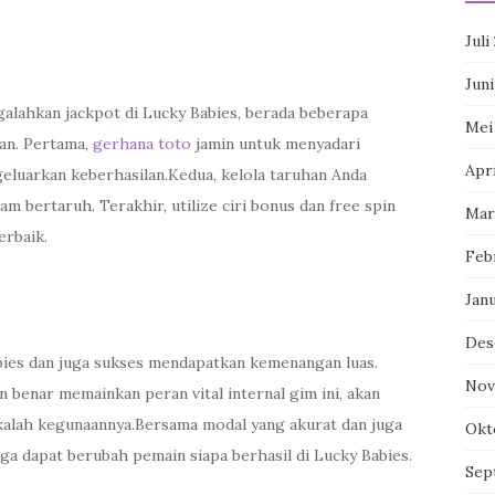
Juli
Juni
lahkan jackpot di Lucky Babies, berada beberapa
Mei
an. Pertama,
gerhana toto
jamin untuk menyadari
Apri
eluarkan keberhasilan.Kedua, kelola taruhan Anda
m bertaruh. Terakhir, utilize ciri bonus dan free spin
Mar
erbaik.
Feb
Janu
Des
bies dan juga sukses mendapatkan kemenangan luas.
Nov
enar memainkan peran vital internal gim ini, akan
k kalah kegunaannya.Bersama modal yang akurat dan juga
Okt
a dapat berubah pemain siapa berhasil di Lucky Babies.
Sep