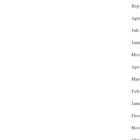
Sep
Agu
Juli
Juni
Mei
Apri
Mar
Feb
Janu
Des
Nov