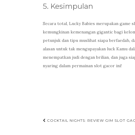
5. Kesimpulan
Secara total, Lucky Babies merupakan game s
kemungkinan kemenangan gigantic bagi kelom
petunjuk dan tipu muslihat siapa berfaedah, d
alasan untuk tak mengupayakan luck Kamu dal
menempatkan judi dengan brilian, dan juga si
nyaring dalam permainan slot gacor ini!
Navigasi
COCKTAIL NIGHTS: REVIEW GIM SLOT G
tulisan