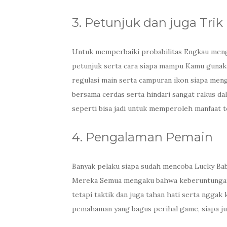
3. Petunjuk dan juga Trik
Untuk memperbaiki probabilitas Engkau menga
petunjuk serta cara siapa mampu Kamu gunak
regulasi main serta campuran ikon siapa meng
bersama cerdas serta hindari sangat rakus dala
seperti bisa jadi untuk memperoleh manfaat t
4. Pengalaman Pemain
Banyak pelaku siapa sudah mencoba Lucky Ba
Mereka Semua mengaku bahwa keberuntungan b
tetapi taktik dan juga tahan hati serta ngga
pemahaman yang bagus perihal game, siapa jug