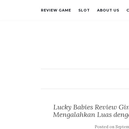
REVIEW GAME
SLOT
ABOUT US
Lucky Babies Review Gi
Mengalahkan Luas deng
Posted on
Septemb