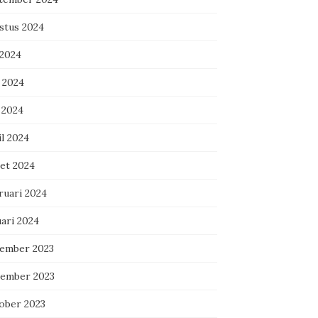
stus 2024
 2024
 2024
 2024
l 2024
et 2024
ruari 2024
ari 2024
ember 2023
ember 2023
ober 2023