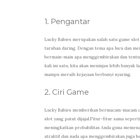
1. Pengantar
Lucky Babies merupakan salah satu game slo
taruhan daring. Dengan tema apa lucu dan m
bermain-main apa menggembirakan dan tentun
kali ini satu, kita akan meninjau lebih banyak
mampu meraih kejayaan berbunyi nyaring.
2. Ciri Game
Lucky Babies memberikan bermacam-macam ci
slot yang patut dijajal.Fitur-fitur sama seper
meningkatkan probabilitas Anda guna memenan
atraktif dan nada apa menggembirakan juga bera