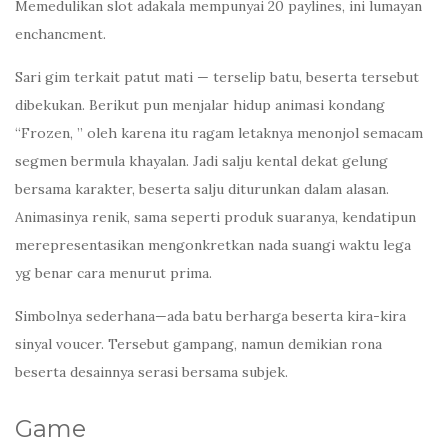
Memedulikan slot adakala mempunyai 20 paylines, ini lumayan
enchancment.
Sari gim terkait patut mati — terselip batu, beserta tersebut
dibekukan. Berikut pun menjalar hidup animasi kondang
“Frozen, ” oleh karena itu ragam letaknya menonjol semacam
segmen bermula khayalan. Jadi salju kental dekat gelung
bersama karakter, beserta salju diturunkan dalam alasan.
Animasinya renik, sama seperti produk suaranya, kendatipun
merepresentasikan mengonkretkan nada suangi waktu lega
yg benar cara menurut prima.
Simbolnya sederhana—ada batu berharga beserta kira-kira
sinyal voucer. Tersebut gampang, namun demikian rona
beserta desainnya serasi bersama subjek.
Game