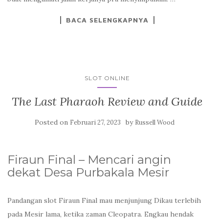
BACA SELENGKAPNYA
SLOT ONLINE
The Last Pharaoh Review and Guide
Posted on
by
Februari 27, 2023
Russell Wood
Firaun Final – Mencari angin
dekat Desa Purbakala Mesir
Pandangan slot Firaun Final mau menjunjung Dikau terlebih
pada Mesir lama, ketika zaman Cleopatra. Engkau hendak