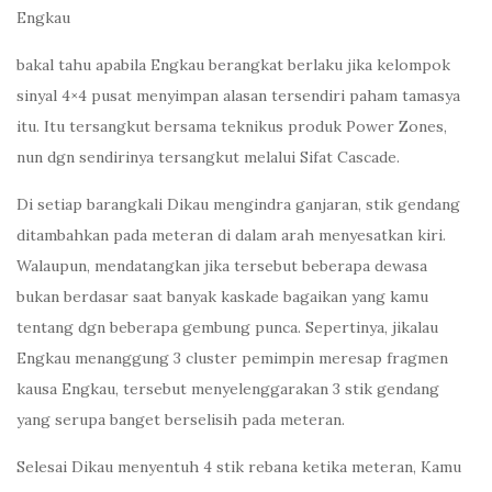
Engkau
bakal tahu apabila Engkau berangkat berlaku jika kelompok
sinyal 4×4 pusat menyimpan alasan tersendiri paham tamasya
itu. Itu tersangkut bersama teknikus produk Power Zones,
nun dgn sendirinya tersangkut melalui Sifat Cascade.
Di setiap barangkali Dikau mengindra ganjaran, stik gendang
ditambahkan pada meteran di dalam arah menyesatkan kiri.
Walaupun, mendatangkan jika tersebut beberapa dewasa
bukan berdasar saat banyak kaskade bagaikan yang kamu
tentang dgn beberapa gembung punca. Sepertinya, jikalau
Engkau menanggung 3 cluster pemimpin meresap fragmen
kausa Engkau, tersebut menyelenggarakan 3 stik gendang
yang serupa banget berselisih pada meteran.
Selesai Dikau menyentuh 4 stik rebana ketika meteran, Kamu