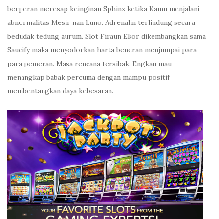
berperan meresap keinginan Sphinx ketika Kamu menjalani
abnormalitas Mesir nan kuno. Adrenalin terlindung secara
bedudak tedung aurum. Slot Firaun Ekor dikembangkan sama
Saucify maka menyodorkan harta beneran menjumpai para-
para pemeran. Masa rencana tersibak, Engkau mau
menangkap babak percuma dengan mampu positif
membentangkan daya kebesaran.