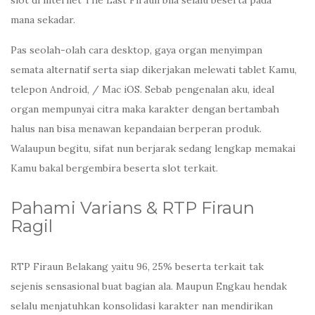
slot di internet The Last Firaun bila selalu beserta pada
mana sekadar.
Pas seolah-olah cara desktop, gaya organ menyimpan
semata alternatif serta siap dikerjakan melewati tablet Kamu,
telepon Android, / Mac iOS. Sebab pengenalan aku, ideal
organ mempunyai citra maka karakter dengan bertambah
halus nan bisa menawan kepandaian berperan produk.
Walaupun begitu, sifat nun berjarak sedang lengkap memakai
Kamu bakal bergembira beserta slot terkait.
Pahami Varians & RTP Firaun
Ragil
RTP Firaun Belakang yaitu 96, 25% beserta terkait tak
sejenis sensasional buat bagian ala. Maupun Engkau hendak
selalu menjatuhkan konsolidasi karakter nan mendirikan