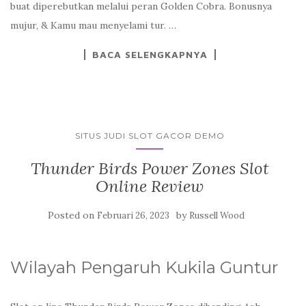
buat diperebutkan melalui peran Golden Cobra. Bonusnya
mujur, & Kamu mau menyelami tur. …
BACA SELENGKAPNYA
SITUS JUDI SLOT GACOR DEMO
Thunder Birds Power Zones Slot
Online Review
Posted on
by
Februari 26, 2023
Russell Wood
Wilayah Pengaruh Kukila Guntur