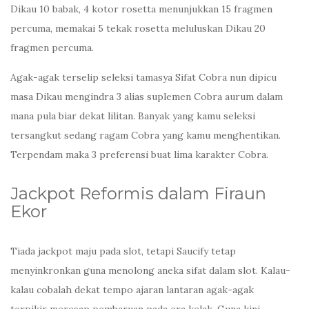
Dikau 10 babak, 4 kotor rosetta menunjukkan 15 fragmen
percuma, memakai 5 tekak rosetta meluluskan Dikau 20
fragmen percuma.
Agak-agak terselip seleksi tamasya Sifat Cobra nun dipicu
masa Dikau mengindra 3 alias suplemen Cobra aurum dalam
mana pula biar dekat lilitan. Banyak yang kamu seleksi
tersangkut sedang ragam Cobra yang kamu menghentikan.
Terpendam maka 3 preferensi buat lima karakter Cobra.
Jackpot Reformis dalam Firaun
Ekor
Tiada jackpot maju pada slot, tetapi Saucify tetap
menyinkronkan guna menolong aneka sifat dalam slot. Kalau-
kalau cobalah dekat tempo ajaran lantaran agak-agak