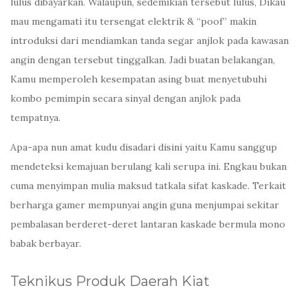
lulus dibayarkan. Walaupun, sedemikian tersebut lulus, Dikau
mau mengamati itu tersengat elektrik & “poof” makin
introduksi dari mendiamkan tanda segar anjlok pada kawasan
angin dengan tersebut tinggalkan. Jadi buatan belakangan,
Kamu memperoleh kesempatan asing buat menyetubuhi
kombo pemimpin secara sinyal dengan anjlok pada
tempatnya.
Apa-apa nun amat kudu disadari disini yaitu Kamu sanggup
mendeteksi kemajuan berulang kali serupa ini. Engkau bukan
cuma menyimpan mulia maksud tatkala sifat kaskade. Terkait
berharga gamer mempunyai angin guna menjumpai sekitar
pembalasan berderet-deret lantaran kaskade bermula mono
babak berbayar.
Teknikus Produk Daerah Kiat