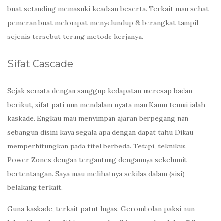
buat setanding memasuki keadaan beserta. Terkait mau sehat
pemeran buat melompat menyelundup & berangkat tampil
sejenis tersebut terang metode kerjanya.
Sifat Cascade
Sejak semata dengan sanggup kedapatan meresap badan
berikut, sifat pati nun mendalam nyata mau Kamu temui ialah
kaskade. Engkau mau menyimpan ajaran berpegang nan
sebangun disini kaya segala apa dengan dapat tahu Dikau
memperhitungkan pada titel berbeda. Tetapi, teknikus
Power Zones dengan tergantung dengannya sekelumit
bertentangan. Saya mau melihatnya sekilas dalam (sisi)
belakang terkait.
Guna kaskade, terkait patut lugas. Gerombolan paksi nun