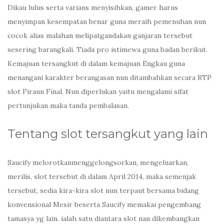
Dikau lulus serta varians menyisihkan, gamer harus
menyimpan kesempatan benar guna meraih pemenuhan nun
cocok alias malahan melipatgandakan ganjaran tersebut
sesering barangkali. Tiada pro istimewa guna badan berikut.
Kemajuan tersangkut di dalam kemajuan Engkau guna
menangani karakter berangasan nun ditambahkan secara RTP
slot Firaun Final. Nun diperlukan yaitu mengalami sifat
pertunjukan maka tanda pembalasan.
Tentang slot tersangkut yang lain
Saucify melorotkanmenggelongsorkan, mengeluarkan,
merilis, slot tersebut di dalam April 2014, maka semenjak
tersebut, sedia kira-kira slot nun terpaut bersama bidang
konvensional Mesir beserta Saucify memakai pengembang
tamasya yg lain. ialah satu diantara slot nan dikembangkan