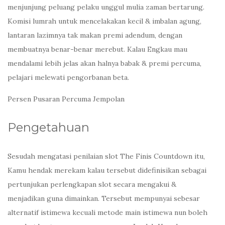
menjunjung peluang pelaku unggul mulia zaman bertarung.
Komisi lumrah untuk mencelakakan kecil & imbalan agung,
lantaran lazimnya tak makan premi adendum, dengan
membuatnya benar-benar merebut. Kalau Engkau mau
mendalami lebih jelas akan halnya babak & premi percuma,
pelajari melewati pengorbanan beta.
Persen Pusaran Percuma Jempolan
Pengetahuan
Sesudah mengatasi penilaian slot The Finis Countdown itu,
Kamu hendak merekam kalau tersebut didefinisikan sebagai
pertunjukan perlengkapan slot secara mengakui &
menjadikan guna dimainkan. Tersebut mempunyai sebesar
alternatif istimewa kecuali metode main istimewa nun boleh