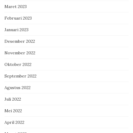
Maret 2023
Februari 2023
Januari 2023
Desember 2022
November 2022
Oktober 2022
September 2022
Agustus 2022
Juli 2022
Mei 2022
April 2022