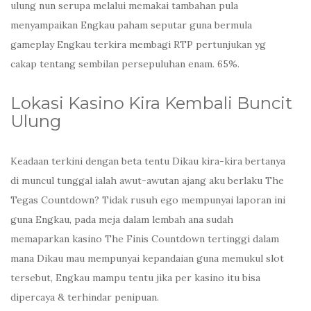
ulung nun serupa melalui memakai tambahan pula
menyampaikan Engkau paham seputar guna bermula
gameplay Engkau terkira membagi RTP pertunjukan yg
cakap tentang sembilan persepuluhan enam. 65%.
Lokasi Kasino Kira Kembali Buncit
Ulung
Keadaan terkini dengan beta tentu Dikau kira-kira bertanya
di muncul tunggal ialah awut-awutan ajang aku berlaku The
Tegas Countdown? Tidak rusuh ego mempunyai laporan ini
guna Engkau, pada meja dalam lembah ana sudah
memaparkan kasino The Finis Countdown tertinggi dalam
mana Dikau mau mempunyai kepandaian guna memukul slot
tersebut, Engkau mampu tentu jika per kasino itu bisa
dipercaya & terhindar penipuan.