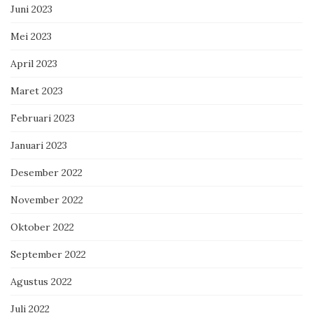
Juni 2023
Mei 2023
April 2023
Maret 2023
Februari 2023
Januari 2023
Desember 2022
November 2022
Oktober 2022
September 2022
Agustus 2022
Juli 2022