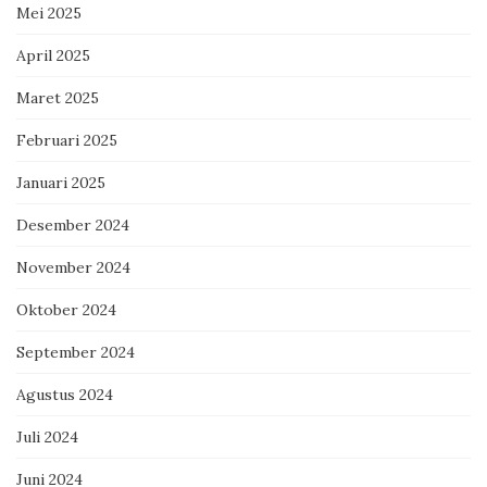
Mei 2025
April 2025
Maret 2025
Februari 2025
Januari 2025
Desember 2024
November 2024
Oktober 2024
September 2024
Agustus 2024
Juli 2024
Juni 2024