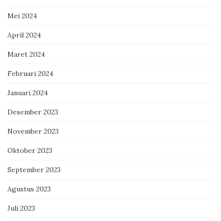
Mei 2024
April 2024
Maret 2024
Februari 2024
Januari 2024
Desember 2023
November 2023
Oktober 2023
September 2023
Agustus 2023
Juli 2023