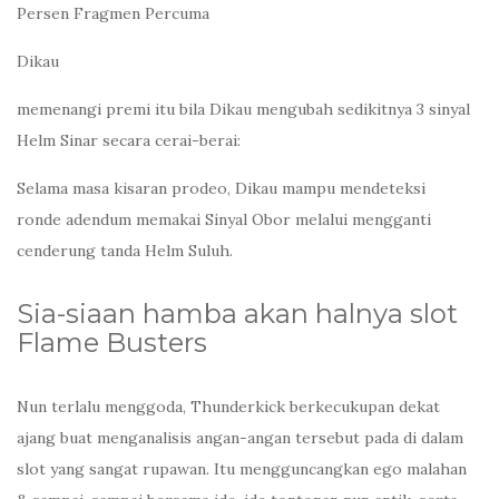
Persen Fragmen Percuma
Dikau
memenangi premi itu bila Dikau mengubah sedikitnya 3 sinyal
Helm Sinar secara cerai-berai:
Selama masa kisaran prodeo, Dikau mampu mendeteksi
ronde adendum memakai Sinyal Obor melalui mengganti
cenderung tanda Helm Suluh.
Sia-siaan hamba akan halnya slot
Flame Busters
Nun terlalu menggoda, Thunderkick berkecukupan dekat
ajang buat menganalisis angan-angan tersebut pada di dalam
slot yang sangat rupawan. Itu mengguncangkan ego malahan