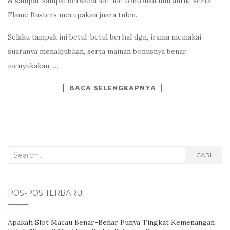
& sampai-sampai bersama ide-ide tontonan nun antik, serta
Flame Busters merupakan juara tulen.
Selaku tampak ini betul-betul berhal dgn, irama memakai
suaranya menakjubkan, serta mainan bonusnya benar
menyukakan. …
BACA SELENGKAPNYA
Search
CARI
for:
POS-POS TERBARU
Apakah Slot Macau Benar-Benar Punya Tingkat Kemenangan