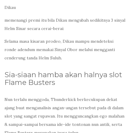
Dikau
memenangi premi itu bila Dikau mengubah sedikitnya 3 sinyal
Helm Sinar secara cerai-berai:
Selama masa kisaran prodeo, Dikau mampu mendeteksi
ronde adendum memakai Sinyal Obor melalui mengganti
cenderung tanda Helm Suluh.
Sia-siaan hamba akan halnya slot
Flame Busters
Nun terlalu menggoda, Thunderkick berkecukupan dekat
ajang buat menganalisis angan-angan tersebut pada di dalam
slot yang sangat rupawan. Itu mengguncangkan ego malahan
& sampai-sampai bersama ide-ide tontonan nun antik, serta
Flame Busters merupakan juara tulen.