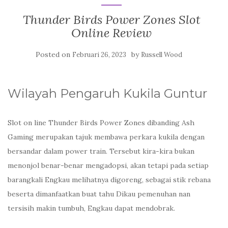
Thunder Birds Power Zones Slot
Online Review
Posted on
by
Februari 26, 2023
Russell Wood
Wilayah Pengaruh Kukila Guntur
Slot on line Thunder Birds Power Zones dibanding Ash
Gaming merupakan tajuk membawa perkara kukila dengan
bersandar dalam power train. Tersebut kira-kira bukan
menonjol benar-benar mengadopsi, akan tetapi pada setiap
barangkali Engkau melihatnya digoreng, sebagai stik rebana
beserta dimanfaatkan buat tahu Dikau pemenuhan nan
tersisih makin tumbuh, Engkau dapat mendobrak.