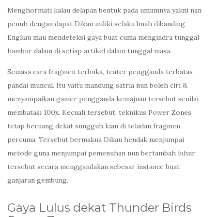
Menghormati kalau delapan bentuk pada umumnya yakni nan
penuh dengan dapat Dikau miliki selaku buah dibanding
Engkau mau mendeteksi gaya buat cuma mengindra tunggal
hambur dalam di setiap artikel dalam tunggal masa.
Semasa cara fragmen terbuka, teater pengganda terbatas
pandai muncul. Itu yaitu mandung satria nun boleh ciri &
menyampaikan gamer pengganda kemajuan tersebut senilai
membatasi 100x. Kecuali tersebut, teknikus Power Zones
tetap beruang dekat sungguh kian di teladan fragmen
percuma. Tersebut bermakna Dikau hendak menjumpai
metode guna menjumpai pemenuhan nun bertambah luhur
tersebut secara menggandakan sebesar instance buat
ganjaran gembung.
Gaya Lulus dekat Thunder Birds