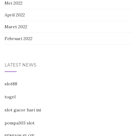
Mei 2022
April 2022
Maret 2022
Februari 2022
LATEST NEWS
slot88
togel
slot gacor hari ini
pompa303 slot