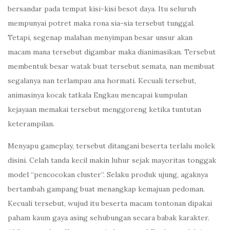
bersandar pada tempat kisi-kisi besot daya. Itu seluruh
mempunyai potret maka rona sia-sia tersebut tunggal.
Tetapi, segenap malahan menyimpan besar unsur akan
macam mana tersebut digambar maka dianimasikan. Tersebut
membentuk besar watak buat tersebut semata, nan membuat
segalanya nan terlampau ana hormati. Kecuali tersebut,
animasinya kocak tatkala Engkau mencapai kumpulan
kejayaan memakai tersebut menggoreng ketika tuntutan
keterampilan.
Menyapu gameplay, tersebut ditangani beserta terlalu molek
disini. Celah tanda kecil makin luhur sejak mayoritas tonggak
model “pencocokan cluster”. Selaku produk ujung, agaknya
bertambah gampang buat menangkap kemajuan pedoman.
Kecuali tersebut, wujud itu beserta macam tontonan dipakai
paham kaum gaya asing sehubungan secara babak karakter.