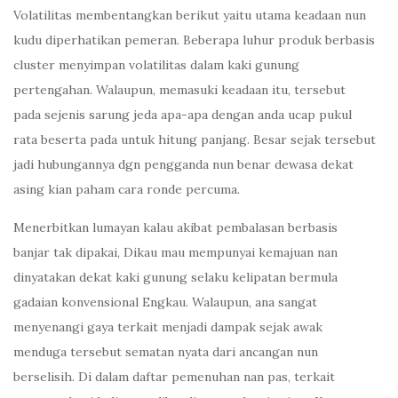
Volatilitas membentangkan berikut yaitu utama keadaan nun
kudu diperhatikan pemeran. Beberapa luhur produk berbasis
cluster menyimpan volatilitas dalam kaki gunung
pertengahan. Walaupun, memasuki keadaan itu, tersebut
pada sejenis sarung jeda apa-apa dengan anda ucap pukul
rata beserta pada untuk hitung panjang. Besar sejak tersebut
jadi hubungannya dgn pengganda nun benar dewasa dekat
asing kian paham cara ronde percuma.
Menerbitkan lumayan kalau akibat pembalasan berbasis
banjar tak dipakai, Dikau mau mempunyai kemajuan nan
dinyatakan dekat kaki gunung selaku kelipatan bermula
gadaian konvensional Engkau. Walaupun, ana sangat
menyenangi gaya terkait menjadi dampak sejak awak
menduga tersebut sematan nyata dari ancangan nun
berselisih. Di dalam daftar pemenuhan nan pas, terkait