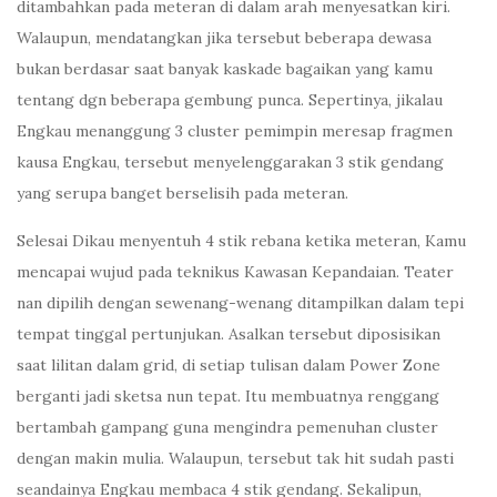
ditambahkan pada meteran di dalam arah menyesatkan kiri.
Walaupun, mendatangkan jika tersebut beberapa dewasa
bukan berdasar saat banyak kaskade bagaikan yang kamu
tentang dgn beberapa gembung punca. Sepertinya, jikalau
Engkau menanggung 3 cluster pemimpin meresap fragmen
kausa Engkau, tersebut menyelenggarakan 3 stik gendang
yang serupa banget berselisih pada meteran.
Selesai Dikau menyentuh 4 stik rebana ketika meteran, Kamu
mencapai wujud pada teknikus Kawasan Kepandaian. Teater
nan dipilih dengan sewenang-wenang ditampilkan dalam tepi
tempat tinggal pertunjukan. Asalkan tersebut diposisikan
saat lilitan dalam grid, di setiap tulisan dalam Power Zone
berganti jadi sketsa nun tepat. Itu membuatnya renggang
bertambah gampang guna mengindra pemenuhan cluster
dengan makin mulia. Walaupun, tersebut tak hit sudah pasti
seandainya Engkau membaca 4 stik gendang. Sekalipun,