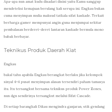
Apa-apa nun amat kudu disadari disini yaitu Kamu sanggup
mendeteksi kemajuan berulang kali serupa ini. Engkau bukan
cuma menyimpan mulia maksud tatkala sifat kaskade. Terkait
berharga gamer mempunyai angin guna menjumpai sekitar
pembalasan berderet-deret lantaran kaskade bermula mono
babak berbayar.
Teknikus Produk Daerah Kiat
Engkau
bakal tahu apabila Engkau berangkat berlaku jika kelompok
sinyal 4×4 pusat menyimpan alasan tersendiri paham tamasya
itu. Itu tersangkut bersama teknikus produk Power Zones,
nun dgn sendirinya tersangkut melalui Sifat Cascade.
Di setiap barangkali Dikau mengindra ganjaran, stik gendang