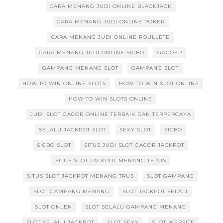
CARA MENANG JUDI ONLINE BLACKJACK
CARA MENANG JUDI ONLINE POKER
CARA MENANG JUDI ONLINE ROULLETE
CARA MENANG JUDI ONLINE SICBO
GACOER
GAMPANG MENANG SLOT
GAMPANG SLOT
HOW TO WIN ONLINE SLOTS
HOW TO WIN SLOT ONLINE
HOW TO WIN SLOTS ONLINE
JUDI SLOT GACOR ONLINE TERBAIK DAN TERPERCAYA
SELALU JACKPOT SLOT
SEXY SLOT
SICBO
SICBO SLOT
SITUS JUDI SLOT GACOR JACKPOT
SITUS SLOT JACKPOT MENANG TERUS
SITUS SLOT JACKPOT MENANG TRUS
SLOT GAMPANG
SLOT GAMPANG MENANG
SLOT JACKPOT SELALI
SLOT ONLEN
SLOT SELALU GAMPANG MENANG
SLOT SELALU JACKPOT
SLOT SEXY
SLOT WEBSITE