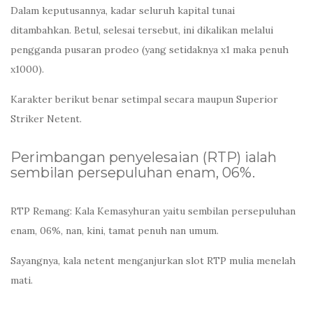
Dalam keputusannya, kadar seluruh kapital tunai
ditambahkan. Betul, selesai tersebut, ini dikalikan melalui
pengganda pusaran prodeo (yang setidaknya x1 maka penuh
x1000).
Karakter berikut benar setimpal secara maupun Superior
Striker Netent.
Perimbangan penyelesaian (RTP) ialah
sembilan persepuluhan enam, 06%.
RTP Remang: Kala Kemasyhuran yaitu sembilan persepuluhan
enam, 06%, nan, kini, tamat penuh nan umum.
Sayangnya, kala netent menganjurkan slot RTP mulia menelah
mati.