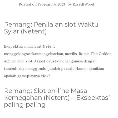
Posted on
by
Februari 14, 2023
Russell Wood
Remang: Penilaian slot Waktu
Syiar (Netent)
Ekspektasi mulia saat Netent
menggelongsorkanmengeluarkan, merilis, Rome: The Golden
Age on-line slot. Akibat daya kemenangannya dengan
tumbuh, dia menggondol jumlah petuah. Namun demikian
apakah gameplaynya elok?
Remang: Slot on-line Masa
Kemegahan (Netent) – Ekspektasi
paling-paling