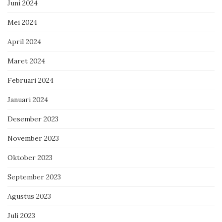
Juni 2024
Mei 2024
April 2024
Maret 2024
Februari 2024
Januari 2024
Desember 2023
November 2023
Oktober 2023
September 2023
Agustus 2023
Juli 2023