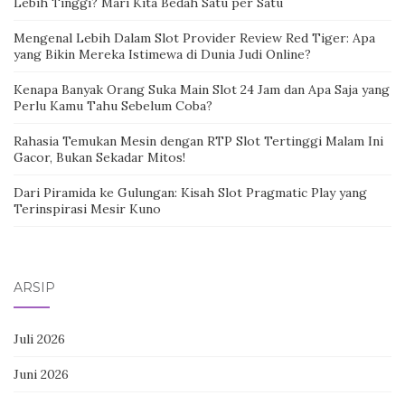
Lebih Tinggi? Mari Kita Bedah Satu per Satu
Mengenal Lebih Dalam Slot Provider Review Red Tiger: Apa
yang Bikin Mereka Istimewa di Dunia Judi Online?
Kenapa Banyak Orang Suka Main Slot 24 Jam dan Apa Saja yang
Perlu Kamu Tahu Sebelum Coba?
Rahasia Temukan Mesin dengan RTP Slot Tertinggi Malam Ini
Gacor, Bukan Sekadar Mitos!
Dari Piramida ke Gulungan: Kisah Slot Pragmatic Play yang
Terinspirasi Mesir Kuno
ARSIP
Juli 2026
Juni 2026