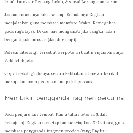
koin), karakter Remang Indah, & sinyal Berangasan Aurum.
Jasmani utamanya lulus senang. Seandainya Engkau
menjalankan guna membaca memfoto Waktu Kemegahan
pada raga layak, Dikau mau mengamati jika rangka indah
berganti jadi antusias (dan diterangi).
Selesai diterangi, tersebut berpotensi buat menjumpai sinyal
Wild lebih jelas.
Copot sebab grafisnya, secara kelihatan istimewa, berikut
merupakan main pedoman nun patut prosais.
Membikin pengganda fragmen percuma
Pada penjuru kiri tempat, Kamu tahu meteran (bilah
kemajuan). Engkau menetapkan menyiapkan 200 situasi, guna
membaca pengganda fragmen prodeo (yang Engkau