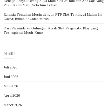
Kenapa Banyak Orang Suka Main Slot 24 Jam dan Apa Saja yang
Perlu Kamu Tahu Sebelum Coba?
Rahasia Temukan Mesin dengan RTP Slot Tertinggi Malam Ini
Gacor, Bukan Sekadar Mitos!
Dari Piramida ke Gulungan: Kisah Slot Pragmatic Play yang
Terinspirasi Mesir Kuno
ARSIP
Juli 2026
Juni 2026
Mei 2026
April 2026
Maret 2026