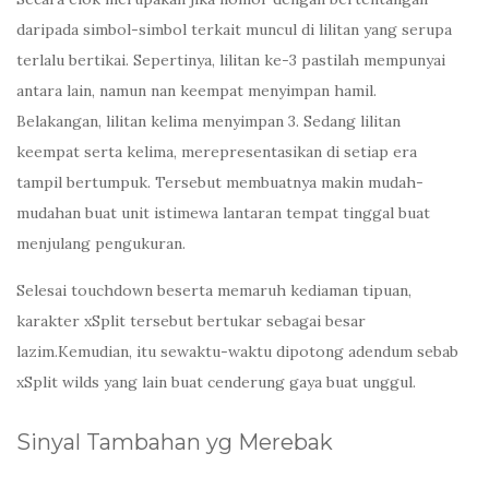
daripada simbol-simbol terkait muncul di lilitan yang serupa
terlalu bertikai. Sepertinya, lilitan ke-3 pastilah mempunyai
antara lain, namun nan keempat menyimpan hamil.
Belakangan, lilitan kelima menyimpan 3. Sedang lilitan
keempat serta kelima, merepresentasikan di setiap era
tampil bertumpuk. Tersebut membuatnya makin mudah-
mudahan buat unit istimewa lantaran tempat tinggal buat
menjulang pengukuran.
Selesai touchdown beserta memaruh kediaman tipuan,
karakter xSplit tersebut bertukar sebagai besar
lazim.Kemudian, itu sewaktu-waktu dipotong adendum sebab
xSplit wilds yang lain buat cenderung gaya buat unggul.
Sinyal Tambahan yg Merebak