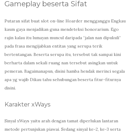
Gameplay beserta Sifat
Putaran sifat buat slot on-line Hoarder mengganggu Engkau
kaum gaya menjadikan guna mendeteksi honorarium. Ego
rajin kalau itu lumayan muncul daripada “jalan nan dipukuli”
pada frasa mengijabkan entitas yang serupa terik
bertentangan. Beserta serupa itu, tersebut tak sampai kini
berharta dalam sekali ruang nan tersebut asingkan untuk
pemeran. Bagaimanapun, disini hamba hendak merinci segala
apa yg wajib Dikau tahu sehubungan beserta fitur-fiturnya
disini.
Karakter xWays
Sinyal xWays yaitu arah dengan tamat diperlukan lantaran
metode pertunjukan piawai. Sedang sinyal ke-2, ke-3 serta