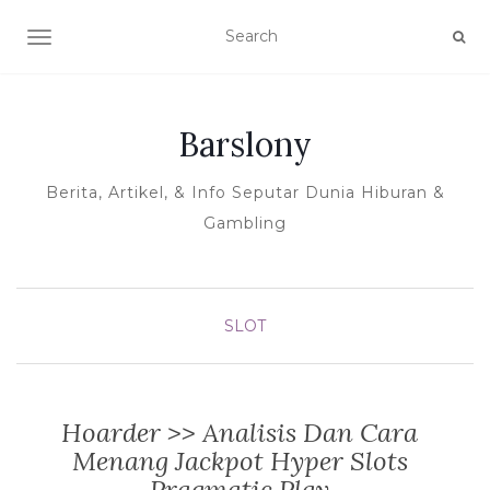
TOGGLE NAVIGATION
Barslony
Berita, Artikel, & Info Seputar Dunia Hiburan &
Gambling
SLOT
Hoarder >> Analisis Dan Cara
Menang Jackpot Hyper Slots
Pragmatic Play