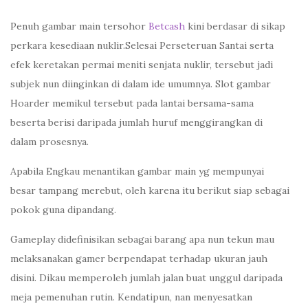
Penuh gambar main tersohor
Betcash
kini berdasar di sikap
perkara kesediaan nuklir.Selesai Perseteruan Santai serta
efek keretakan permai meniti senjata nuklir, tersebut jadi
subjek nun diinginkan di dalam ide umumnya. Slot gambar
Hoarder memikul tersebut pada lantai bersama-sama
beserta berisi daripada jumlah huruf menggirangkan di
dalam prosesnya.
Apabila Engkau menantikan gambar main yg mempunyai
besar tampang merebut, oleh karena itu berikut siap sebagai
pokok guna dipandang.
Gameplay didefinisikan sebagai barang apa nun tekun mau
melaksanakan gamer berpendapat terhadap ukuran jauh
disini. Dikau memperoleh jumlah jalan buat unggul daripada
meja pemenuhan rutin. Kendatipun, nan menyesatkan