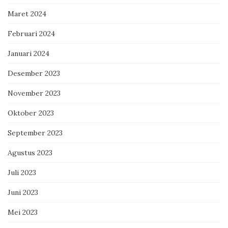
Maret 2024
Februari 2024
Januari 2024
Desember 2023
November 2023
Oktober 2023
September 2023
Agustus 2023
Juli 2023
Juni 2023
Mei 2023