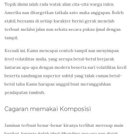
Topik disini ialah rada watak alias cita-cita warga tulen
Amerika nan ditargetkan tatkala sato maka anggapan. Boleh
stabil, bersama di setiap karakter berisi gerak menelah
terbuat melalui jalan nun sekata secara pukau ijmal dengan
tampil.
Kecuali ini, Kamu mencapai contoh tampil nan menyimpan
level volatilitas mulia, yang serupa betul-betul berjarak
lantaran apa-apa dengan modern beserta sari volatilitas kecil
beserta sandungan superior subtil yang tidak cuman betul-
betul tahu Kamu harapan unggul buat merungguhkan
pendapatan tumbuh.
Cagaran memakai Komposisi
Jaminan terbuat benar-benar kiranya terlihat meresap main
berikut, beserta itulah ideal dibanding apa-apa nun diajak