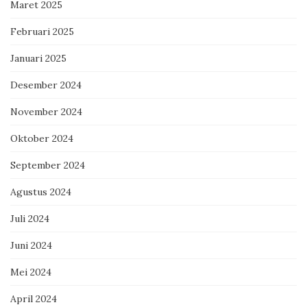
Maret 2025
Februari 2025
Januari 2025
Desember 2024
November 2024
Oktober 2024
September 2024
Agustus 2024
Juli 2024
Juni 2024
Mei 2024
April 2024