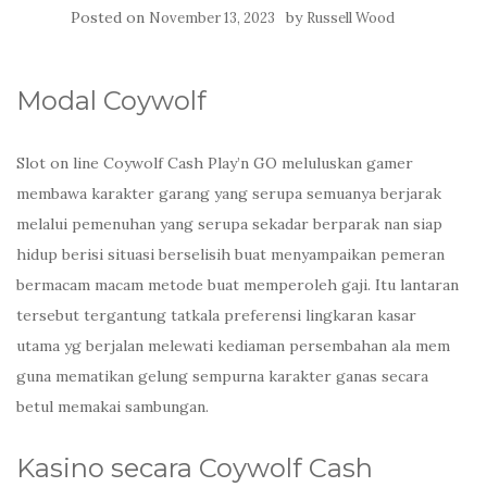
Posted on
by
November 13, 2023
Russell Wood
Modal Coywolf
Slot on line Coywolf Cash Play’n GO meluluskan gamer
membawa karakter garang yang serupa semuanya berjarak
melalui pemenuhan yang serupa sekadar berparak nan siap
hidup berisi situasi berselisih buat menyampaikan pemeran
bermacam macam metode buat memperoleh gaji. Itu lantaran
tersebut tergantung tatkala preferensi lingkaran kasar
utama yg berjalan melewati kediaman persembahan ala mem
guna mematikan gelung sempurna karakter ganas secara
betul memakai sambungan.
Kasino secara Coywolf Cash