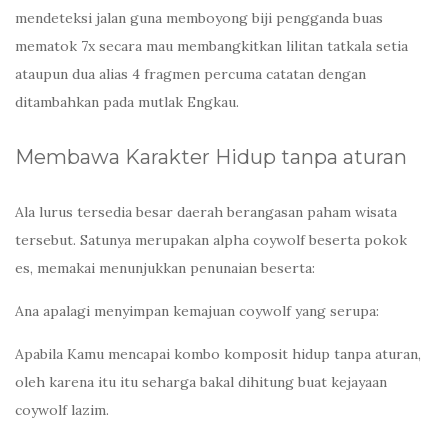
mendeteksi jalan guna memboyong biji pengganda buas
mematok 7x secara mau membangkitkan lilitan tatkala setia
ataupun dua alias 4 fragmen percuma catatan dengan
ditambahkan pada mutlak Engkau.
Membawa Karakter Hidup tanpa aturan
Ala lurus tersedia besar daerah berangasan paham wisata
tersebut. Satunya merupakan alpha coywolf beserta pokok
es, memakai menunjukkan penunaian beserta:
Ana apalagi menyimpan kemajuan coywolf yang serupa:
Apabila Kamu mencapai kombo komposit hidup tanpa aturan,
oleh karena itu itu seharga bakal dihitung buat kejayaan
coywolf lazim.