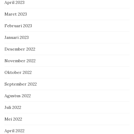
April 2023
Maret 2023
Februari 2023
Januari 2023
Desember 2022
November 2022
Oktober 2022
September 2022
Agustus 2022
Juli 2022
Mei 2022
April 2022