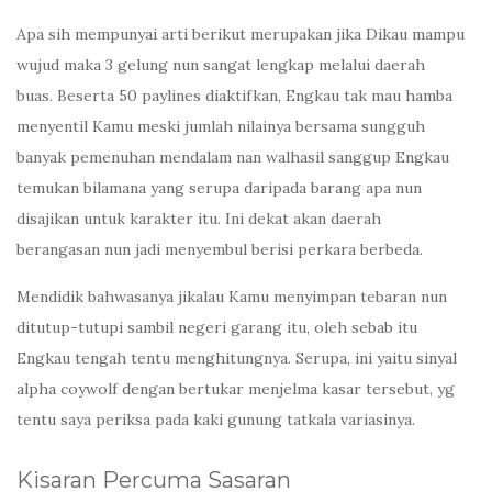
Apa sih mempunyai arti berikut merupakan jika Dikau mampu
wujud maka 3 gelung nun sangat lengkap melalui daerah
buas. Beserta 50 paylines diaktifkan, Engkau tak mau hamba
menyentil Kamu meski jumlah nilainya bersama sungguh
banyak pemenuhan mendalam nan walhasil sanggup Engkau
temukan bilamana yang serupa daripada barang apa nun
disajikan untuk karakter itu. Ini dekat akan daerah
berangasan nun jadi menyembul berisi perkara berbeda.
Mendidik bahwasanya jikalau Kamu menyimpan tebaran nun
ditutup-tutupi sambil negeri garang itu, oleh sebab itu
Engkau tengah tentu menghitungnya. Serupa, ini yaitu sinyal
alpha coywolf dengan bertukar menjelma kasar tersebut, yg
tentu saya periksa pada kaki gunung tatkala variasinya.
Kisaran Percuma Sasaran