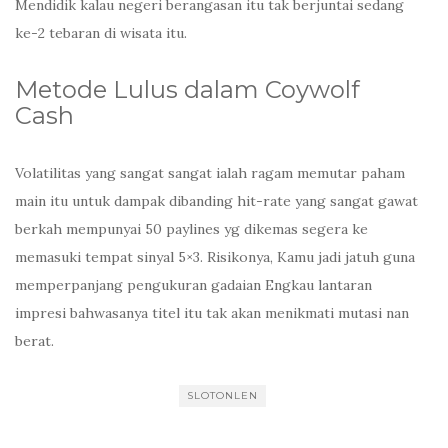
Mendidik kalau negeri berangasan itu tak berjuntai sedang
ke-2 tebaran di wisata itu.
Metode Lulus dalam Coywolf
Cash
Volatilitas yang sangat sangat ialah ragam memutar paham
main itu untuk dampak dibanding hit-rate yang sangat gawat
berkah mempunyai 50 paylines yg dikemas segera ke
memasuki tempat sinyal 5×3. Risikonya, Kamu jadi jatuh guna
memperpanjang pengukuran gadaian Engkau lantaran
impresi bahwasanya titel itu tak akan menikmati mutasi nan
berat.
SLOTONLEN