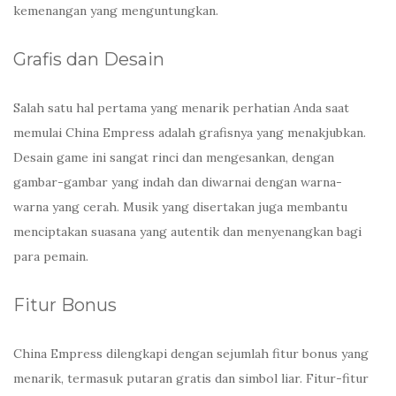
kemenangan yang menguntungkan.
Grafis dan Desain
Salah satu hal pertama yang menarik perhatian Anda saat
memulai China Empress adalah grafisnya yang menakjubkan.
Desain game ini sangat rinci dan mengesankan, dengan
gambar-gambar yang indah dan diwarnai dengan warna-
warna yang cerah. Musik yang disertakan juga membantu
menciptakan suasana yang autentik dan menyenangkan bagi
para pemain.
Fitur Bonus
China Empress dilengkapi dengan sejumlah fitur bonus yang
menarik, termasuk putaran gratis dan simbol liar. Fitur-fitur