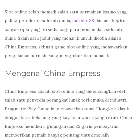
Slot online telah menjadi salah satu permainan kasino yang
paling populer di seluruh dunia,
judi slot88
dan ada begitu
banyak opsi yang tersedia bagi para pemain dari seluruh
dunia. Salah satu judul yang menarik untuk dicoba adalah
China Empress, sebuah game slot online yang menawarkan
pengalaman bermain yang menghibur dan menarik.
Mengenai China Empress
China Empress adalah slot online yang dikembangkan oleh
salah satu penyedia perangkat lunak terkemuka di industri,
Pragmatic Play. Game ini menawarkan tema Tiongkok klasik
dengan latar belakang yang kaya dan warna yang cerah. China
Empress memiliki 5 gulungan dan 25 garis pembayaran,
memberikan pemain banyak peluang untuk meraih