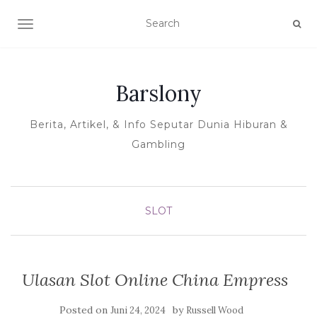
TOGGLE NAVIGATION
Barslony
Berita, Artikel, & Info Seputar Dunia Hiburan &
Gambling
SLOT
Ulasan Slot Online China Empress
Posted on
by
Juni 24, 2024
Russell Wood