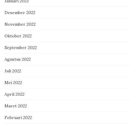
Januari 2023
Desember 2022
November 2022
Oktober 2022
September 2022
Agustus 2022
Juli 2022
Mei 2022
April 2022
Maret 2022
Februari 2022