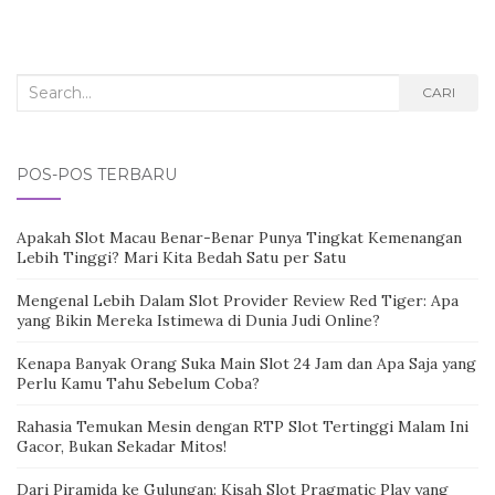
Search
CARI
for:
POS-POS TERBARU
Apakah Slot Macau Benar-Benar Punya Tingkat Kemenangan
Lebih Tinggi? Mari Kita Bedah Satu per Satu
Mengenal Lebih Dalam Slot Provider Review Red Tiger: Apa
yang Bikin Mereka Istimewa di Dunia Judi Online?
Kenapa Banyak Orang Suka Main Slot 24 Jam dan Apa Saja yang
Perlu Kamu Tahu Sebelum Coba?
Rahasia Temukan Mesin dengan RTP Slot Tertinggi Malam Ini
Gacor, Bukan Sekadar Mitos!
Dari Piramida ke Gulungan: Kisah Slot Pragmatic Play yang