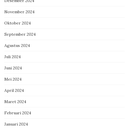
Desember 2024
November 2024
Oktober 2024
September 2024
Agustus 2024
Juli 2024
Juni 2024
Mei 2024
April 2024
Maret 2024
Februari 2024
Januari 2024