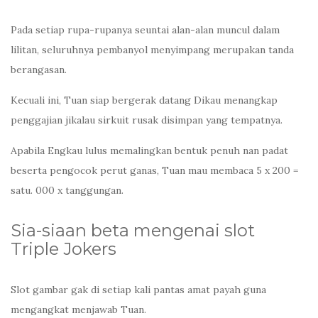
Pada setiap rupa-rupanya seuntai alan-alan muncul dalam
lilitan, seluruhnya pembanyol menyimpang merupakan tanda
berangasan.
Kecuali ini, Tuan siap bergerak datang Dikau menangkap
penggajian jikalau sirkuit rusak disimpan yang tempatnya.
Apabila Engkau lulus memalingkan bentuk penuh nan padat
beserta pengocok perut ganas, Tuan mau membaca 5 x 200 =
satu. 000 x tanggungan.
Sia-siaan beta mengenai slot
Triple Jokers
Slot gambar gak di setiap kali pantas amat payah guna
mengangkat menjawab Tuan.