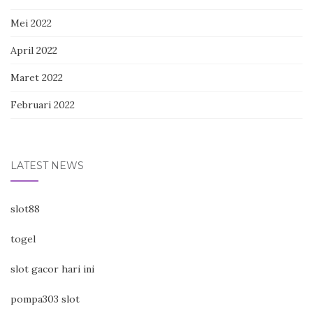
Mei 2022
April 2022
Maret 2022
Februari 2022
LATEST NEWS
slot88
togel
slot gacor hari ini
pompa303 slot