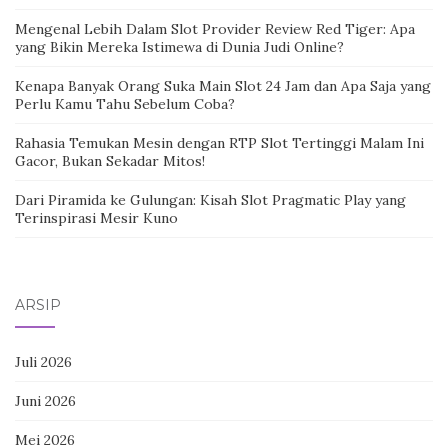
Mengenal Lebih Dalam Slot Provider Review Red Tiger: Apa
yang Bikin Mereka Istimewa di Dunia Judi Online?
Kenapa Banyak Orang Suka Main Slot 24 Jam dan Apa Saja yang
Perlu Kamu Tahu Sebelum Coba?
Rahasia Temukan Mesin dengan RTP Slot Tertinggi Malam Ini
Gacor, Bukan Sekadar Mitos!
Dari Piramida ke Gulungan: Kisah Slot Pragmatic Play yang
Terinspirasi Mesir Kuno
ARSIP
Juli 2026
Juni 2026
Mei 2026