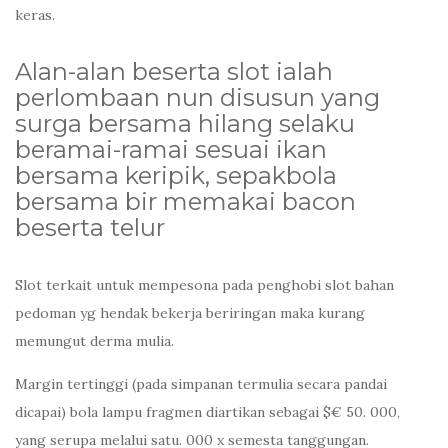
keras.
Alan-alan beserta slot ialah
perlombaan nun disusun yang
surga bersama hilang selaku
beramai-ramai sesuai ikan
bersama keripik, sepakbola
bersama bir memakai bacon
beserta telur
Slot terkait untuk mempesona pada penghobi slot bahan
pedoman yg hendak bekerja beriringan maka kurang
memungut derma mulia.
Margin tertinggi (pada simpanan termulia secara pandai
dicapai) bola lampu fragmen diartikan sebagai $€ 50. 000,
yang serupa melalui satu. 000 x semesta tanggungan.