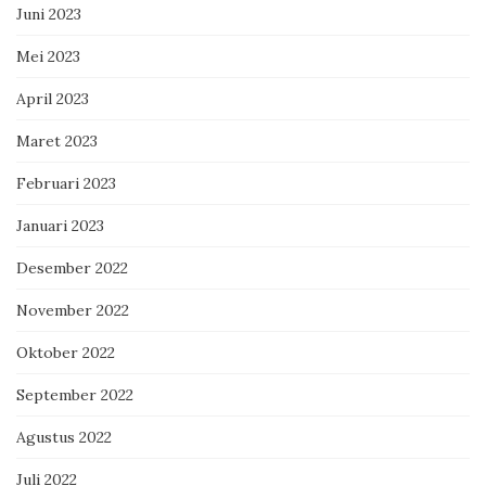
Juni 2023
Mei 2023
April 2023
Maret 2023
Februari 2023
Januari 2023
Desember 2022
November 2022
Oktober 2022
September 2022
Agustus 2022
Juli 2022