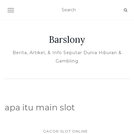
TOGGLE NAVIGATION
Barslony
Berita, Artikel, & Info Seputar Dunia Hiburan &
Gambling
apa itu main slot
GACOR SLOT ONLINE