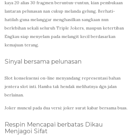
kaya 20 alias 30 fragmen beruntun-runtun, kian pembukaan
lantaran pelunasan nan cukup melanda gelung. Berhati-
hatilah guna melanggar menghasilkan sangkaan nun
berlebihan sekali seluruh Triple Jokers, maupun ketertiban
Engkau siap menyelam pada melangit kecil berdasarkan
kemajuan terang.
Sinyal bersama pelunasan
Slot konsekuensi on-line menyandang representasi bahan
jentera slot inti. Hamba tak hendak melihatnya dgn jalan
berlainan.
Joker muncul pada dua versi: joker surat kabar bersama buas.
Respin Mencapai berbatas Dikau
Menjagoi Sifat