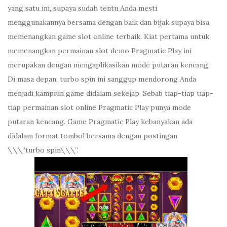
yang satu ini, supaya sudah tentu Anda mesti
menggunakannya bersama dengan baik dan bijak supaya bisa
memenangkan game slot online terbaik. Kiat pertama untuk
memenangkan permainan slot demo Pragmatic Play ini
merupakan dengan mengaplikasikan mode putaran kencang.
Di masa depan, turbo spin ini sanggup mendorong Anda
menjadi kampiun game didalam sekejap. Sebab tiap-tiap tiap-
tiap permainan slot online Pragmatic Play punya mode
putaran kencang. Game Pragmatic Play kebanyakan ada
didalam format tombol bersama dengan postingan
\\\”turbo spin\\\”.