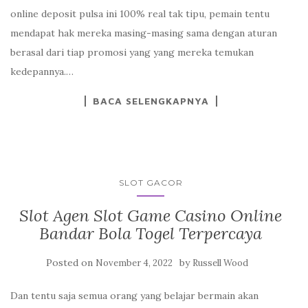
online deposit pulsa ini 100% real tak tipu, pemain tentu
mendapat hak mereka masing-masing sama dengan aturan
berasal dari tiap promosi yang yang mereka temukan
kedepannya.…
BACA SELENGKAPNYA
SLOT GACOR
Slot Agen Slot Game Casino Online
Bandar Bola Togel Terpercaya
Posted on
by
November 4, 2022
Russell Wood
Dan tentu saja semua orang yang belajar bermain akan