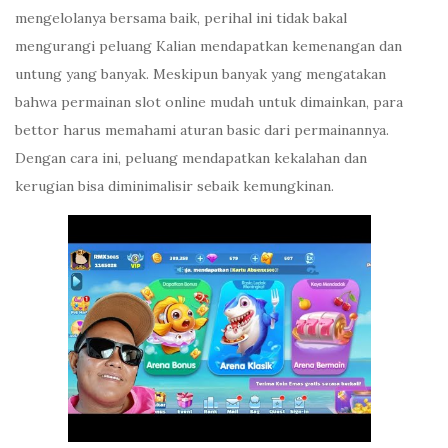
mengelolanya bersama baik, perihal ini tidak bakal
mengurangi peluang Kalian mendapatkan kemenangan dan
untung yang banyak. Meskipun banyak yang mengatakan
bahwa permainan slot online mudah untuk dimainkan, para
bettor harus memahami aturan basic dari permainannya.
Dengan cara ini, peluang mendapatkan kekalahan dan
kerugian bisa diminimalisir sebaik kemungkinan.