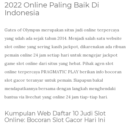
2022 Online Paling Baik Di
Indonesia
Gates of Olympus merupakan situs judi online terpercaya
yang udah ada sejak tahun 2014. Menjadi salah satu website
slot online yang sering kasih jackpot, dikarenakan ada ribuan
pemain online 24 jam setiap hari untuk mengejar jackpot
game slot online dari situs yang hebat. Pihak agen slot
online terpercaya PRAGMATIC PLAY berikan info bocoran
slot gacor teranyar untuk pemain. Siapapun bakal
mendapatkannya bersama dengan langkah menghendaki
bantua via livechat yang online 24 jam tiap-tiap hari.
Kumpulan Web Daftar 10 Judi Slot
Online: Bocoran Slot Gacor Hari Ini