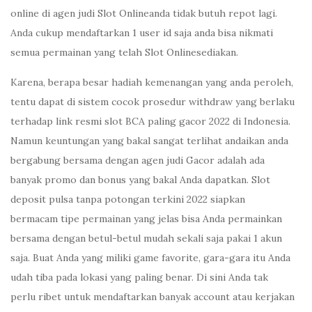
online di agen judi Slot Onlineanda tidak butuh repot lagi.
Anda cukup mendaftarkan 1 user id saja anda bisa nikmati
semua permainan yang telah Slot Onlinesediakan.
Karena, berapa besar hadiah kemenangan yang anda peroleh,
tentu dapat di sistem cocok prosedur withdraw yang berlaku
terhadap link resmi slot BCA paling gacor 2022 di Indonesia.
Namun keuntungan yang bakal sangat terlihat andaikan anda
bergabung bersama dengan agen judi Gacor adalah ada
banyak promo dan bonus yang bakal Anda dapatkan. Slot
deposit pulsa tanpa potongan terkini 2022 siapkan
bermacam tipe permainan yang jelas bisa Anda permainkan
bersama dengan betul-betul mudah sekali saja pakai 1 akun
saja. Buat Anda yang miliki game favorite, gara-gara itu Anda
udah tiba pada lokasi yang paling benar. Di sini Anda tak
perlu ribet untuk mendaftarkan banyak account atau kerjakan