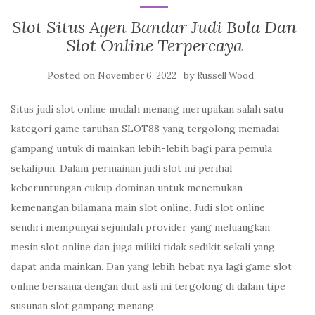
Slot Situs Agen Bandar Judi Bola Dan
Slot Online Terpercaya
Posted on
by
November 6, 2022
Russell Wood
Situs judi slot online mudah menang merupakan salah satu
kategori game taruhan SLOT88 yang tergolong memadai
gampang untuk di mainkan lebih-lebih bagi para pemula
sekalipun. Dalam permainan judi slot ini perihal
keberuntungan cukup dominan untuk menemukan
kemenangan bilamana main slot online. Judi slot online
sendiri mempunyai sejumlah provider yang meluangkan
mesin slot online dan juga miliki tidak sedikit sekali yang
dapat anda mainkan. Dan yang lebih hebat nya lagi game slot
online bersama dengan duit asli ini tergolong di dalam tipe
susunan slot gampang menang.