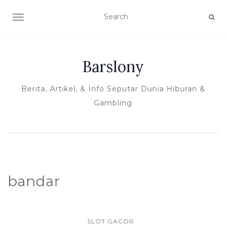
TOGGLE NAVIGATION
Barslony
Berita, Artikel, & Info Seputar Dunia Hiburan &
Gambling
bandar
SLOT GACOR