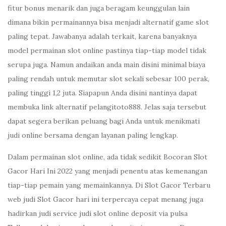
fitur bonus menarik dan juga beragam keunggulan lain
dimana bikin permainannya bisa menjadi alternatif game slot
paling tepat. Jawabanya adalah terkait, karena banyaknya
model permainan slot online pastinya tiap-tiap model tidak
serupa juga. Namun andaikan anda main disini minimal biaya
paling rendah untuk memutar slot sekali sebesar 100 perak,
paling tinggi 1,2 juta. Siapapun Anda disini nantinya dapat
membuka link alternatif pelangitoto888. Jelas saja tersebut
dapat segera berikan peluang bagi Anda untuk menikmati
judi online bersama dengan layanan paling lengkap.
Dalam permainan slot online, ada tidak sedikit Bocoran Slot
Gacor Hari Ini 2022 yang menjadi penentu atas kemenangan
tiap-tiap pemain yang memainkannya. Di Slot Gacor Terbaru
web judi Slot Gacor hari ini terpercaya cepat menang juga
hadirkan judi service judi slot online deposit via pulsa