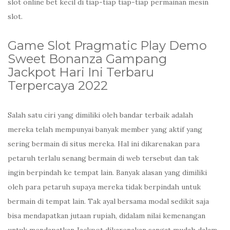
slot online bet kecil di tiap-tiap tiap-tiap permainan mesin
slot.
Game Slot Pragmatic Play Demo
Sweet Bonanza Gampang
Jackpot Hari Ini Terbaru
Terpercaya 2022
Salah satu ciri yang dimiliki oleh bandar terbaik adalah
mereka telah mempunyai banyak member yang aktif yang
sering bermain di situs mereka. Hal ini dikarenakan para
petaruh terlalu senang bermain di web tersebut dan tak
ingin berpindah ke tempat lain. Banyak alasan yang dimiliki
oleh para petaruh supaya mereka tidak berpindah untuk
bermain di tempat lain. Tak ayal bersama modal sedikit saja
bisa mendapatkan jutaan rupiah, didalam nilai kemenangan