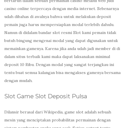
bertaruh dalam sebuah permainan casino melalui web judi
casino online terpercaya dengan media internet. Sebenarnya
udah dibahas di awalnya bahwa untuk melakukan deposit
pemain juga harus mempersiapkan modal terlebih dahulu.
Namun di didalam bandar slot resmi Slot kami pemain tidak
butuh bingung mengenai modal yang dapat digunakan untuk
memainkan gamenya. Karena jika anda udah jadi member di di
dalam situs terbaik kami maka dapat laksanakan minimal
deposit 10 Ribu. Dengan modal yang sangat terjangkau ini
tentu buat semua kalangan bisa mengakses gamenya bersama
dengan mudah.
Slot Game Slot Deposit Pulsa
Dilansir berasal dari Wikipedia, game slot adalah sebuah
mesin yang menciptakan probabilitas permainan dengan