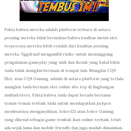
Fakta bahwa mereka adalah platform terbaru di antara
pesaing mereka tidak bermakna bahwa kualitas mesin slot
terpercaya mereka lebih rendah dari kualitas pesaing
mereka. Yggdrasil mengambil risiko untuk menanggung
pengalaman gameplay yang unik dan ikonik yang bakal bikin
Anda tidak mungkin bermain di tempat lain. Mungkin CQ9
Slot, atau CQ9 Gaming, adalah di antara platform yang terlalu
mungkin Anda bermain slot online sbo top di lingkungan
multislotters. Fakta bahwa Anda dapat beradu bersama
teman-teman terbaik Anda untuk mendapatkan jackpot
membuatnya mengasyikkan. Joker123 atau Joker Gaming
yang dikenal sebagai game tembak ikan online terbaik, telah
ada sejak lama dan mobile friendly dan juga mudah dimainkan.