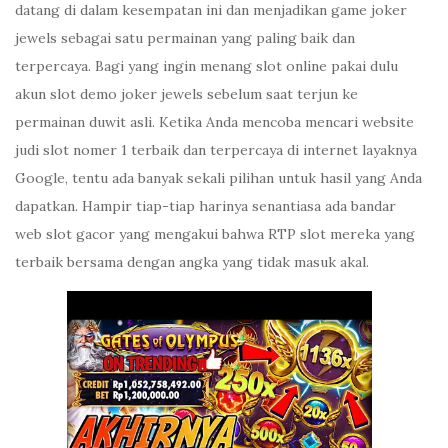
datang di dalam kesempatan ini dan menjadikan game joker
jewels sebagai satu permainan yang paling baik dan
terpercaya. Bagi yang ingin menang slot online pakai dulu
akun slot demo joker jewels sebelum saat terjun ke
permainan duwit asli. Ketika Anda mencoba mencari website
judi slot nomer 1 terbaik dan terpercaya di internet layaknya
Google, tentu ada banyak sekali pilihan untuk hasil yang Anda
dapatkan. Hampir tiap-tiap harinya senantiasa ada bandar
web slot gacor yang mengakui bahwa RTP slot mereka yang
terbaik bersama dengan angka yang tidak masuk akal.