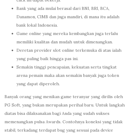
click ini dapat bekerja.
Bank yang ada mulai berasal dari BNI, BRI, BCA,
Danamon, CIMB dan juga mandiri, di mana itu adalah
bank lokal Indonesia.
Game online yang mereka kembangkan juga terlalu
memiliki kualitas dan mudah untuk dimenangkan.
Deretan provider slot online terkemuka di atas ialah
yang paling baik hingga pas ini.
Semakin tinggi pencapaian, kekuatan serta tingkat
arena pemain maka akan semakin banyak juga token
yang dapat diperoleh.
Banyak orang yang menikan game teranyar yang dirilis oleh
PG Soft, yang bukan merupakan perihal baru. Untuk langkah
diatas bisa dilaksanakan bagi Anda yang sudah sukses
memenangkan pulsa Awards. Contohnya koneksi yang tidak
stabil, terkadang terdapat bug yang sesuai pada device