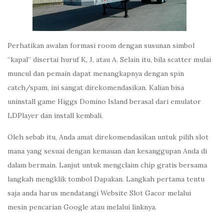
Perhatikan awalan formasi room dengan susunan simbol
“kapal” disertai huruf K, J, atau A. Selain itu, bila scatter mulai
muncul dan pemain dapat menangkapnya dengan spin
catch/spam, ini sangat direkomendasikan. Kalian bisa
uninstall game Higgs Domino Island berasal dari emulator
LDPlayer dan install kembali.
Oleh sebab itu, Anda amat direkomendasikan untuk pilih slot
mana yang sesuai dengan kemauan dan kesanggupan Anda di
dalam bermain. Lanjut untuk mengclaim chip gratis bersama
langkah mengklik tombol Dapakan. Langkah pertama tentu
saja anda harus mendatangi Website Slot Gacor melalui
mesin pencarian Google atau melalui linknya.