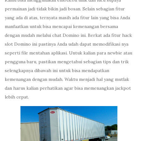
Kamu bisa menggunakan emoticon unik dan lucu supaya
permainan jadi tidak bikin jadi bosan. Selain sebagian fitur
yang ada di atas, ternyata masih ada fitur lain yang bisa Anda
manfaatkan untuk bisa mencapai kemenangan bersama
dengan mudah melalui chat Domino ini. Berkat ada fitur hack
slot Domino ini pastinya Anda udah dapat memodifikasi nya
seperti file mentahan aplikasi. Untuk kalian para newbie atau
pengguna baru, pastikan mengetahui sebagian tips dan trik
selengkapnya dibawah ini untuk bisa mendapatkan
kemenangan dengan mudah. Waktu menjadi hal yang mutlak
dan harus kalian perhatikan agar bisa memenangkan jackpot
lebih cepat.