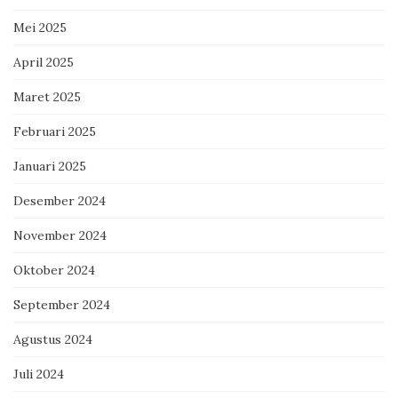
Mei 2025
April 2025
Maret 2025
Februari 2025
Januari 2025
Desember 2024
November 2024
Oktober 2024
September 2024
Agustus 2024
Juli 2024