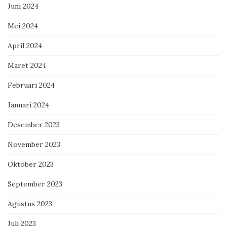
Juni 2024
Mei 2024
April 2024
Maret 2024
Februari 2024
Januari 2024
Desember 2023
November 2023
Oktober 2023
September 2023
Agustus 2023
Juli 2023