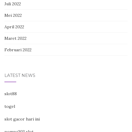
Juli 2022
Mei 2022
April 2022
Maret 2022
Februari 2022
LATEST NEWS
slot88
togel
slot gacor hari ini
pompa303 slot