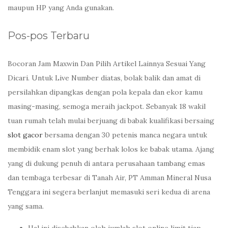
maupun HP yang Anda gunakan.
Pos-pos Terbaru
Bocoran Jam Maxwin Dan Pilih Artikel Lainnya Sesuai Yang
Dicari. Untuk Live Number diatas, bolak balik dan amat di
persilahkan dipangkas dengan pola kepala dan ekor kamu
masing-masing, semoga meraih jackpot. Sebanyak 18 wakil
tuan rumah telah mulai berjuang di babak kualifikasi bersaing
slot gacor
bersama dengan 30 petenis manca negara untuk
membidik enam slot yang berhak lolos ke babak utama. Ajang
yang di dukung penuh di antara perusahaan tambang emas
dan tembaga terbesar di Tanah Air, PT Amman Mineral Nusa
Tenggara ini segera berlanjut memasuki seri kedua di arena
yang sama.