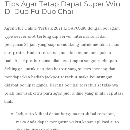
Tips Agar Tetap Dapat Super Win
Di Duo Fu Duo Chai
Agen Slot Online Terbaik 2021 LIGAFOX88 dengan beragam
type server slot terlengkap server internasional dan
pelayanan 24 jam yang siap mendukung untuk membuat akun
slot gratis. Hadiah tersebut pun slot online merupakan
hadiah jackpot bersama nilai keuntungan sangat melimpah.
Sehingga, untuk tiap tiap bettor yang sukses menang dan
mendapatkan hadiah jackpot tersebut maka keuntungan
didapat berlipat ganda. Karena perihal tersebut setidaknya
telah merusak citra para agen judi online yang miliki reputasi
baik.
Jadi, auto klik ini dapat berguna untuk hal tersebut,
maka Anda dapat mengatur waktu kapan aplikasi auto