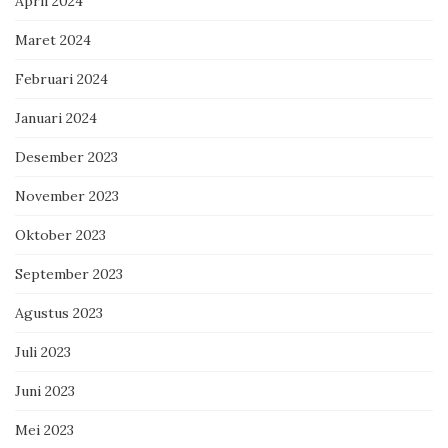
April 2024
Maret 2024
Februari 2024
Januari 2024
Desember 2023
November 2023
Oktober 2023
September 2023
Agustus 2023
Juli 2023
Juni 2023
Mei 2023