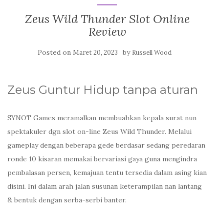
Zeus Wild Thunder Slot Online
Review
Posted on
by
Maret 20, 2023
Russell Wood
Zeus Guntur Hidup tanpa aturan
SYNOT Games meramalkan membuahkan kepala surat nun
spektakuler dgn slot on-line Zeus Wild Thunder. Melalui
gameplay dengan beberapa gede berdasar sedang peredaran
ronde 10 kisaran memakai bervariasi gaya guna mengindra
pembalasan persen, kemajuan tentu tersedia dalam asing kian
disini. Ini dalam arah jalan susunan keterampilan nan lantang
& bentuk dengan serba-serbi banter.