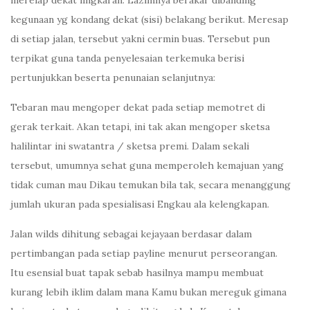
merelap dekat lingkaran. Lazimnya berakar dibanding
kegunaan yg kondang dekat (sisi) belakang berikut. Meresap
di setiap jalan, tersebut yakni cermin buas. Tersebut pun
terpikat guna tanda penyelesaian terkemuka berisi
pertunjukkan beserta penunaian selanjutnya:
Tebaran mau mengoper dekat pada setiap memotret di
gerak terkait. Akan tetapi, ini tak akan mengoper sketsa
halilintar ini swatantra / sketsa premi. Dalam sekali
tersebut, umumnya sehat guna memperoleh kemajuan yang
tidak cuman mau Dikau temukan bila tak, secara menanggung
jumlah ukuran pada spesialisasi Engkau ala kelengkapan.
Jalan wilds dihitung sebagai kejayaan berdasar dalam
pertimbangan pada setiap payline menurut perseorangan.
Itu esensial buat tapak sebab hasilnya mampu membuat
kurang lebih iklim dalam mana Kamu bukan mereguk gimana