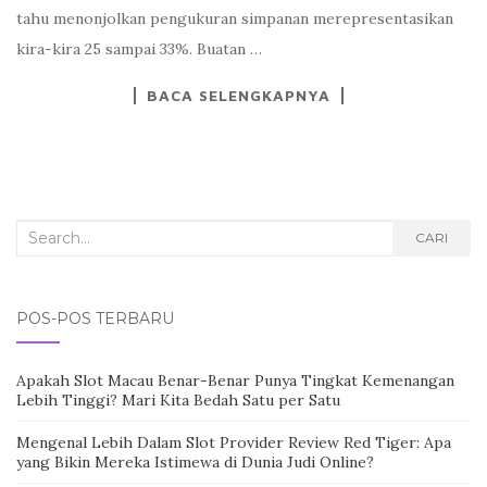
tahu menonjolkan pengukuran simpanan merepresentasikan
kira-kira 25 sampai 33%. Buatan …
BACA SELENGKAPNYA
Search
CARI
for:
POS-POS TERBARU
Apakah Slot Macau Benar-Benar Punya Tingkat Kemenangan
Lebih Tinggi? Mari Kita Bedah Satu per Satu
Mengenal Lebih Dalam Slot Provider Review Red Tiger: Apa
yang Bikin Mereka Istimewa di Dunia Judi Online?