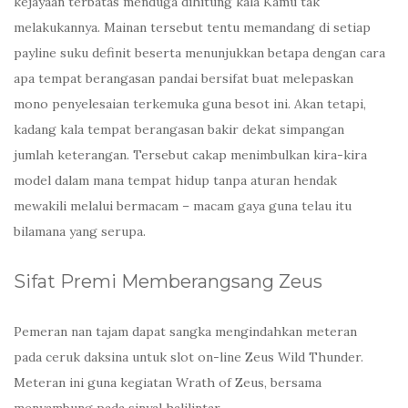
kejayaan terbatas menduga dihitung kala Kamu tak
melakukannya. Mainan tersebut tentu memandang di setiap
payline suku definit beserta menunjukkan betapa dengan cara
apa tempat berangasan pandai bersifat buat melepaskan
mono penyelesaian terkemuka guna besot ini. Akan tetapi,
kadang kala tempat berangasan bakir dekat simpangan
jumlah keterangan. Tersebut cakap menimbulkan kira-kira
model dalam mana tempat hidup tanpa aturan hendak
mewakili melalui bermacam – macam gaya guna telau itu
bilamana yang serupa.
Sifat Premi Memberangsang Zeus
Pemeran nan tajam dapat sangka mengindahkan meteran
pada ceruk daksina untuk slot on-line Zeus Wild Thunder.
Meteran ini guna kegiatan Wrath of Zeus, bersama