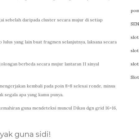
pom
ai sebelah daripada cluster secara mujur di setiap
SEN
slot
ulus yang lain buat fragmen selanjutnya, laksana secara
slot
olongan berbeda secara mujur lantaran 11 sinyal
slo
Slot
mengerjakan kembali pada poin 8×8 selesai ronde, minus
uk segala apa yang kamu punya.
kemahiran guna mendeteksi muncul Dikau dgn grid 16×16,
yak guna sidi!