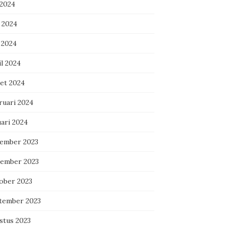
 2024
 2024
 2024
l 2024
et 2024
ruari 2024
ari 2024
ember 2023
ember 2023
ober 2023
tember 2023
stus 2023