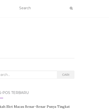
rch
CARI
S-POS TERBARU
kah Slot Macau Benar-Benar Punya Tingkat