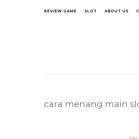
REVIEW GAME
SLOT
ABOUT US
cara menang main slo
GAC