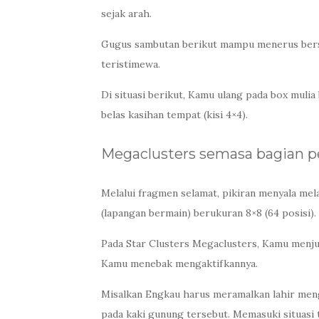
sejak arah.
Gugus sambutan berikut mampu menerus bers
teristimewa.
Di situasi berikut, Kamu ulang pada box muli
belas kasihan tempat (kisi 4×4).
Megaclusters semasa bagian 
Melalui fragmen selamat, pikiran menyala mel
(lapangan bermain) berukuran 8×8 (64 posisi).
Pada Star Clusters Megaclusters, Kamu menju
Kamu menebak mengaktifkannya.
Misalkan Engkau harus meramalkan lahir mengg
pada kaki gunung tersebut. Memasuki situasi 