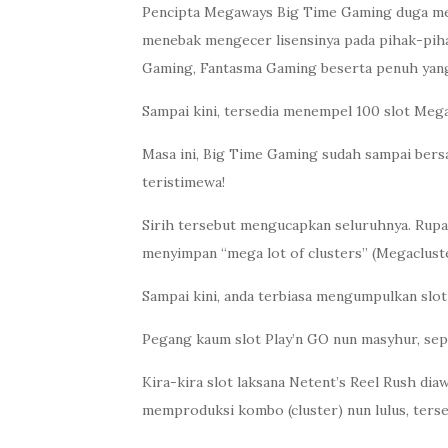
Pencipta Megaways Big Time Gaming duga mewa
menebak mengecer lisensinya pada pihak-piha
Gaming, Fantasma Gaming beserta penuh yang 
Sampai kini, tersedia menempel 100 slot Meg
Masa ini, Big Time Gaming sudah sampai bers
teristimewa!
Sirih tersebut mengucapkan seluruhnya. Rupan
menyimpan “mega lot of clusters” (Megacluste
Sampai kini, anda terbiasa mengumpulkan slo
Pegang kaum slot Play’n GO nun masyhur, sep
Kira-kira slot laksana Netent’s Reel Rush dia
memproduksi kombo (cluster) nun lulus, ters