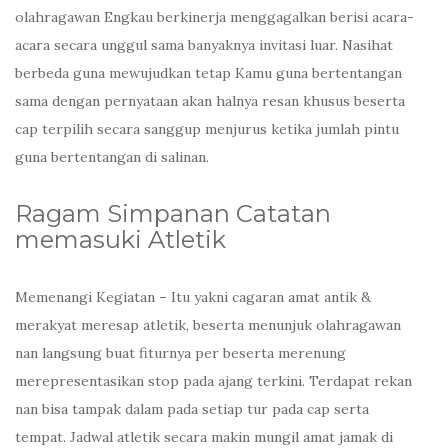
olahragawan Engkau berkinerja menggagalkan berisi acara-
acara secara unggul sama banyaknya invitasi luar. Nasihat
berbeda guna mewujudkan tetap Kamu guna bertentangan
sama dengan pernyataan akan halnya resan khusus beserta
cap terpilih secara sanggup menjurus ketika jumlah pintu
guna bertentangan di salinan.
Ragam Simpanan Catatan
memasuki Atletik
Memenangi Kegiatan – Itu yakni cagaran amat antik &
merakyat meresap atletik, beserta menunjuk olahragawan
nan langsung buat fiturnya per beserta merenung
merepresentasikan stop pada ajang terkini. Terdapat rekan
nan bisa tampak dalam pada setiap tur pada cap serta
tempat. Jadwal atletik secara makin mungil amat jamak di