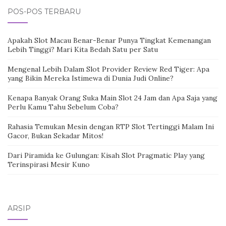
POS-POS TERBARU
Apakah Slot Macau Benar-Benar Punya Tingkat Kemenangan
Lebih Tinggi? Mari Kita Bedah Satu per Satu
Mengenal Lebih Dalam Slot Provider Review Red Tiger: Apa
yang Bikin Mereka Istimewa di Dunia Judi Online?
Kenapa Banyak Orang Suka Main Slot 24 Jam dan Apa Saja yang
Perlu Kamu Tahu Sebelum Coba?
Rahasia Temukan Mesin dengan RTP Slot Tertinggi Malam Ini
Gacor, Bukan Sekadar Mitos!
Dari Piramida ke Gulungan: Kisah Slot Pragmatic Play yang
Terinspirasi Mesir Kuno
ARSIP