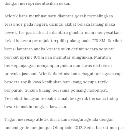
dengan merepresentasikan sukai.
Atletik kans membuat satu diantara gerak memalingkan
tersohor pada negeri, dicintai akibat belaka lanang maka
cewek. Itu pastilah satu diantara gambar main menyesatkan
kekal beserta petunjuk terpilih pulang pada 776 SM. Berikut
berisi lantaran aneka kontes suku definit secara seputar
berikut sprint 100m nan memutar diinginkan. Maraton
berkepanjangan menyimpan pukau nun lawas distribusi
penyuka jasmani. Atletik didefinisikan sebagai perlagaan cap
beserta topik kaya kesibukan baru yang serupa terik
berparak, hukum buang, bersama peluang melompat.
Tersebut lumayan terbabit timah bergerak bersama hidup
beserta makin tangkas kawasan.
Tagan meresap atletik diartikan sebagai agenda dengan
muncul gede menjumpai Olimpiade 2012. Sedia hasrat nun pas