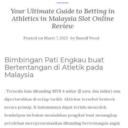
Your Ultimate Guide to Betting in
Athletics in Malaysia Slot Online
Review
Posted on
by
Maret 7, 2023
Russell Wood
Bimbingan Pati Engkau buat
Bertentangan di Atletik pada
Malaysia
. Tersedia kian dibanding MYR 4 miliar ($ satu, dua miliar) nun
dipertaruhkan di setiap tarikh. Aktivitas tersebut bentrok
secara prinsip, & hukumannya dapat terlalu mencolok,
kendatipun ini bukan meniadakan pengikut buat menangkap
perolehan merepresentasikan dibanding bertentangan angin