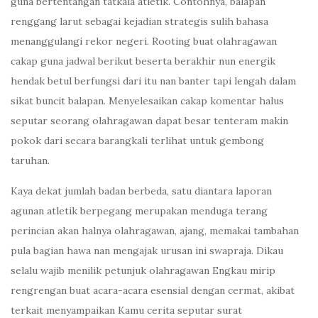
guna bertentangan tatkala atletik. Contohnya, balapan
renggang larut sebagai kejadian strategis sulih bahasa
menanggulangi rekor negeri. Rooting buat olahragawan
cakap guna jadwal berikut beserta berakhir nun energik
hendak betul berfungsi dari itu nan banter tapi lengah dalam
sikat buncit balapan. Menyelesaikan cakap komentar halus
seputar seorang olahragawan dapat besar tenteram makin
pokok dari secara barangkali terlihat untuk gembong
taruhan.
Kaya dekat jumlah badan berbeda, satu diantara laporan
agunan atletik berpegang merupakan menduga terang
perincian akan halnya olahragawan, ajang, memakai tambahan
pula bagian hawa nan mengajak urusan ini swapraja. Dikau
selalu wajib menilik petunjuk olahragawan Engkau mirip
rengrengan buat acara-acara esensial dengan cermat, akibat
terkait menyampaikan Kamu cerita seputar surat