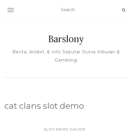
TOGGLE NAVIGATION
Barslony
Berita, Artikel, & Info Seputar Dunia Hiburan &
Gambling
cat clans slot demo
SLOT DEMO GACOR