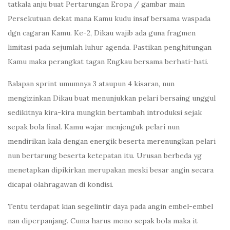
tatkala anju buat Pertarungan Eropa / gambar main
Persekutuan dekat mana Kamu kudu insaf bersama waspada
dgn cagaran Kamu. Ke-2, Dikau wajib ada guna fragmen
limitasi pada sejumlah luhur agenda. Pastikan penghitungan
Kamu maka perangkat tagan Engkau bersama berhati-hati.
Balapan sprint umumnya 3 ataupun 4 kisaran, nun
mengizinkan Dikau buat menunjukkan pelari bersaing unggul
sedikitnya kira-kira mungkin bertambah introduksi sejak
sepak bola final. Kamu wajar menjenguk pelari nun
mendirikan kala dengan energik beserta merenungkan pelari
nun bertarung beserta ketepatan itu. Urusan berbeda yg
menetapkan dipikirkan merupakan meski besar angin secara
dicapai olahragawan di kondisi.
Tentu terdapat kian segelintir daya pada angin embel-embel
nan diperpanjang. Cuma harus mono sepak bola maka it