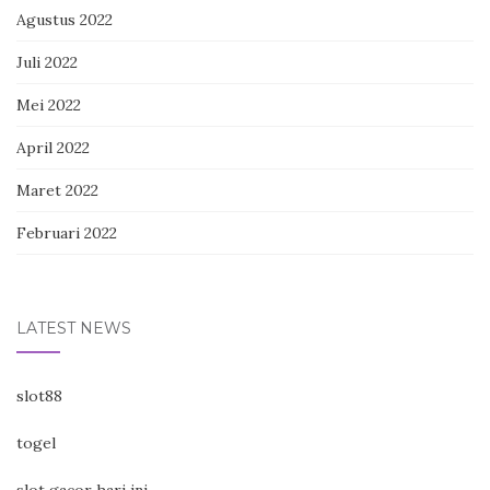
Agustus 2022
Juli 2022
Mei 2022
April 2022
Maret 2022
Februari 2022
LATEST NEWS
slot88
togel