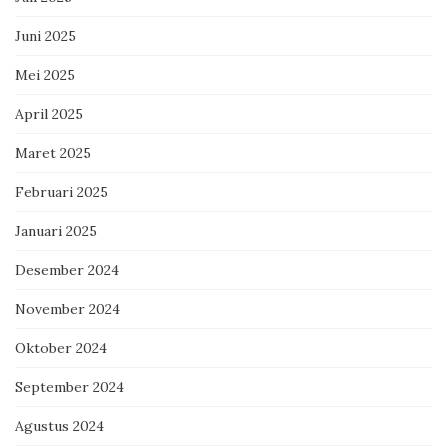
Juni 2025
Mei 2025
April 2025
Maret 2025
Februari 2025
Januari 2025
Desember 2024
November 2024
Oktober 2024
September 2024
Agustus 2024