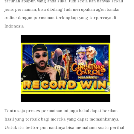
taruhan apapun yang anda suka. Judi sedia kan banyak sekali
jenis permainan, bisa dibilang Judi merupakan agen bandar
online dengan permainan terlengkap yang terpercaya di
Indonesia.
Tentu saja proses permainan ini juga bakal dapat berikan
hasil yang terbaik bagi mereka yang dapat memainkannya.
Untuk itu, bettor pun nantinya bisa memahami suatu perihal