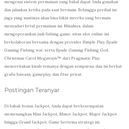
mengenai sistem permainan yang bakal dapat Anda gunakan
dan jalankan ketika pada saat bermain. Sehingga perihal ini
juga yang nantinya akan bisa bikin mereka yang bermain
menyadari betul permainan ini. Misalnya, dalam
mengoperasikan judi fishing game, situs slot online ini
berkolaborasi bersama dengan provider Simple Play, Spade
Gaming Fishing war, serta Spade Gaming Fishing God.
Christmas Carol Megaways™ dari Pragmatic Play
menceritakan kisah temanya dengan sempurna, dan ini berkat
grafis bawaan, gameplay, dan fitur privat.
Postingan Teranyar
Di babak bonus Jackpot, Anda dapat berkesempatan
memenangkan Mini Jackpot, Minor Jackpot, Major Jackpot
hingga Grand Jackpot. Game bertema strategi ini