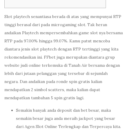
Slot playtech senantiasa berada di atas yang mempunyai RTP
tinggi berasal dari pada microgaming slot. Tak heran
andaikan Playtech mempersembahkan game slot nya bersama
RTP pada 97.00% hingga 99.07%. Kamu patut mencoba
diantara jenis slot playtech dengan RTP tertinggi yang kita
rekomendasikan ini. FFbet juga merupakan diantara grup
website judi online terkemuka di Tanah Air bersama dengan
lebih dari jutaan pelanggan yang tersebar di sejumlah
negara. Dan andaikan pada ronde spin gratis kalian
mendapatkan 2 simbol scatters, maka kalian dapat
mendapatkan tambahan 5 spin gratis lagi.
Semakin banyak anda deposit dan bet besar, maka
semakin besar juga anda meraih jackpot yang besar
dari Agen Slot Online Terlengkap dan Terpercaya kita.