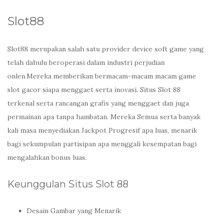
Slot88
Slot88 merupakan salah satu provider device soft game yang
telah dahulu beroperasi dalam industri perjudian
onlen.Mereka memberikan bermacam-macam macam game
slot gacor siapa menggaet serta inovasi. Situs Slot 88
terkenal serta rancangan grafis yang menggaet dan juga
permainan apa tanpa hambatan. Mereka Semua serta banyak
kali masa menyediakan Jackpot Progresif apa luas, menarik
bagi sekumpulan partisipan apa menggali kesempatan bagi
mengalahkan bonus luas.
Keunggulan Situs Slot 88
Desain Gambar yang Menarik