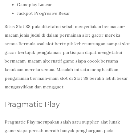
Gameplay Lancar
Jackpot Progresive Besar
Situs Slot 88 pula diketahui sebab menyediakan bermacam-
macam jenis judul di dalam permainan slot gacor mereka
semua.Bermula asal slot bertopik keberuntungan sampai slot
gacor bertajuk pengalaman, partisipan dapat mengetahui
bermacam-macam alternatif game siapa cocok bersama
kesukaan mereka semua. Masalah ini satu menghasilkan
pengalaman bermain-main slot di Slot 88 beralih lebih besar
mengasyikkan dan menggaet.
Pragmatic Play
Pragmatic Play merupakan salah satu supplier alat lunak
game siapa pernah meraih banyak penghargaan pada