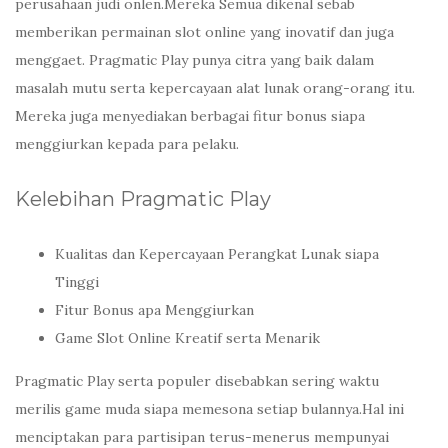
perusahaan judi onlen.Mereka Semua dikenal sebab
memberikan permainan slot online yang inovatif dan juga
menggaet. Pragmatic Play punya citra yang baik dalam
masalah mutu serta kepercayaan alat lunak orang-orang itu.
Mereka juga menyediakan berbagai fitur bonus siapa
menggiurkan kepada para pelaku.
Kelebihan Pragmatic Play
Kualitas dan Kepercayaan Perangkat Lunak siapa
Tinggi
Fitur Bonus apa Menggiurkan
Game Slot Online Kreatif serta Menarik
Pragmatic Play serta populer disebabkan sering waktu
merilis game muda siapa memesona setiap bulannya.Hal ini
menciptakan para partisipan terus-menerus mempunyai