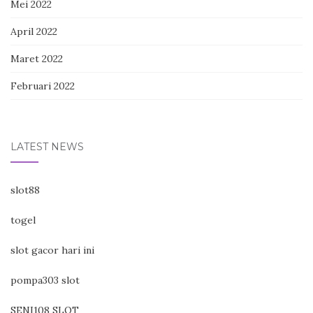
Mei 2022
April 2022
Maret 2022
Februari 2022
LATEST NEWS
slot88
togel
slot gacor hari ini
pompa303 slot
SENI108 SLOT