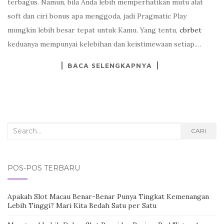
terbagus. Namun, bila Anda lebih memperhatikan mutu alat
soft dan ciri bonus apa menggoda, jadi Pragmatic Play
mungkin lebih besar tepat untuk Kamu. Yang tentu,
cbrbet
keduanya mempunyai kelebihan dan keistimewaan setiap.…
BACA SELENGKAPNYA
Search
CARI
for:
POS-POS TERBARU
Apakah Slot Macau Benar-Benar Punya Tingkat Kemenangan
Lebih Tinggi? Mari Kita Bedah Satu per Satu