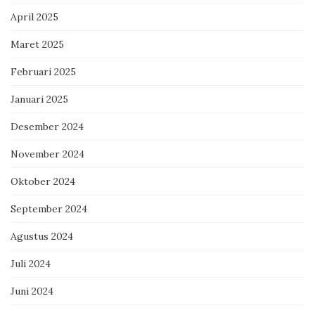
April 2025
Maret 2025
Februari 2025
Januari 2025
Desember 2024
November 2024
Oktober 2024
September 2024
Agustus 2024
Juli 2024
Juni 2024