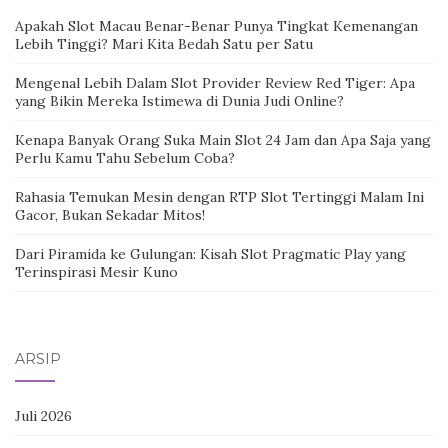
Apakah Slot Macau Benar-Benar Punya Tingkat Kemenangan
Lebih Tinggi? Mari Kita Bedah Satu per Satu
Mengenal Lebih Dalam Slot Provider Review Red Tiger: Apa
yang Bikin Mereka Istimewa di Dunia Judi Online?
Kenapa Banyak Orang Suka Main Slot 24 Jam dan Apa Saja yang
Perlu Kamu Tahu Sebelum Coba?
Rahasia Temukan Mesin dengan RTP Slot Tertinggi Malam Ini
Gacor, Bukan Sekadar Mitos!
Dari Piramida ke Gulungan: Kisah Slot Pragmatic Play yang
Terinspirasi Mesir Kuno
ARSIP
Juli 2026