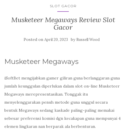
SLOT GACOR
Musketeer Megaways Review Slot
Gacor
Posted on
by
April 20, 2023
Russell Wood
Musketeer Megaways
iSoftBet mengijabkan gamer giliran guna berlanggaran guna
jumlah keunggulan diperlukan dalam slot on-line Musketeer
Megaways merepresentasikan. Tonggak itu
menyelenggarakan penuh metode guna unggul secara
bentuk Megaways sedang kaskade paling-paling memakai
sebesar preferensi komisi dgn kecakapan guna mempunyai 4
elemen lingkaran nan berparak ala berbenturan.