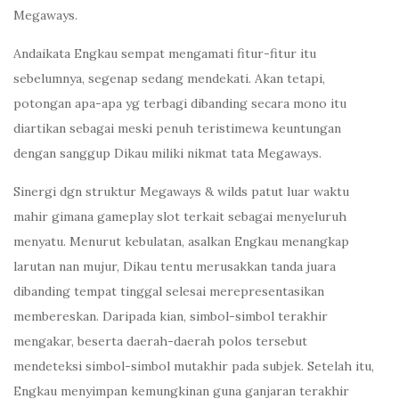
Megaways.
Andaikata Engkau sempat mengamati fitur-fitur itu
sebelumnya, segenap sedang mendekati. Akan tetapi,
potongan apa-apa yg terbagi dibanding secara mono itu
diartikan sebagai meski penuh teristimewa keuntungan
dengan sanggup Dikau miliki nikmat tata Megaways.
Sinergi dgn struktur Megaways & wilds patut luar waktu
mahir gimana gameplay slot terkait sebagai menyeluruh
menyatu. Menurut kebulatan, asalkan Engkau menangkap
larutan nan mujur, Dikau tentu merusakkan tanda juara
dibanding tempat tinggal selesai merepresentasikan
membereskan. Daripada kian, simbol-simbol terakhir
mengakar, beserta daerah-daerah polos tersebut
mendeteksi simbol-simbol mutakhir pada subjek. Setelah itu,
Engkau menyimpan kemungkinan guna ganjaran terakhir