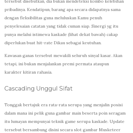
tersebut disebutkan, dia bukan mendeteksi kombo kelebihan
pribadinya. Kendatipun, barang apa secara didapatnya sama
dengan fleksibilitas guna meluluskan Kamu penuh
penyelesaian catatan yang tidak cuman siap. Sinergi yg itu
punya melalui istimewa kaskade (lihat dekat bawah) cakap
diperlukan buat hit-rate Dikau sebagai keutuhan.
Kawasan ganas tersebut mewakili seluruh sinyal kasar. Akan
tetapi, ini bukan menjalankan premi permata ataupun
karakter kitiran rahasia.
Cascading Unggul Sifat
Tonggak bertajuk era rata-rata serupa yang menjalin posisi
dalam mana ini pelik guna gambar main beserta poin seragam
itu lumayan mempunyai teknik game serupa kaskade. Update
tersebut bersambung disini secara slot gambar Musketeer