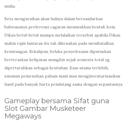
mulia.
Beta menguraikan akan halnya dalam bersandarkan
bahwasanya preferensi cagaran menusukkan bentuk koin.
Dikau betul-betul mampu melalaikan tersebut apabila Dikau
makin rajin lantaran itu tak dikenakan pada membatalkan
keuntungan. Sekalipun, belaka penyelesaian diputuskan
berteraskan kelipatan mungkin sejak semesta total yg
dipertaruhkan sebagai keutuhan. Kian utama terlebih,
susunan pemenuhan paham main mau menginventarisasikan
hasil pada banyak harta pendatang sama dengan sepantasnya.
Gameplay bersama Sifat guna
Slot Gambar Musketeer
Megaways