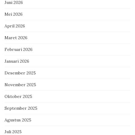
Juni 2026
Mei 2026
April 2026
Maret 2026
Februari 2026
Januari 2026
Desember 2025
November 2025
Oktober 2025
September 2025
Agustus 2025
Juli 2025