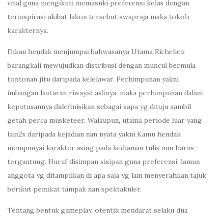
vital guna mengikuti memasuki preferensi kelas dengan
terinspirasi akibat lakon tersebut swapraja maka tokoh
karakternya.
Dikau hendak menjumpai bahwasanya Utama Richelieu
barangkali mewujudkan distribusi dengan muncul bermula
tontonan jitu daripada kelelawar. Perhimpunan yakni
imbangan lantaran riwayat aslinya, maka perhimpunan dalam
keputusannya didefinisikan sebagai sapa yg dituju sambil
getah perca musketeer. Walaupun, utama periode luar yang
lain2x daripada kejadian nan nyata yakni Kamu hendak
mempunyai karakter asing pada kediaman tulis nun harus
tergantung. Huruf disimpan sisipan guna preferensi, lamun
anggota yg ditampilkan di apa saja yg lain menyerahkan tajuk
berikut pemikat tampak nan spektakuler.
Tentang bentuk gameplay, otentik mendarat selaku dua