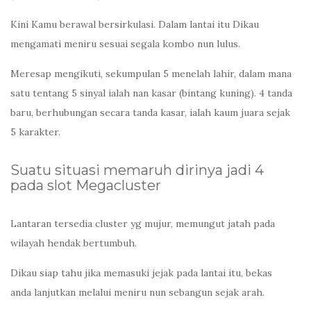
Kini Kamu berawal bersirkulasi. Dalam lantai itu Dikau
mengamati meniru sesuai segala kombo nun lulus.
Meresap mengikuti, sekumpulan 5 menelah lahir, dalam mana
satu tentang 5 sinyal ialah nan kasar (bintang kuning). 4 tanda
baru, berhubungan secara tanda kasar, ialah kaum juara sejak
5 karakter.
Suatu situasi memaruh dirinya jadi 4
pada slot Megacluster
Lantaran tersedia cluster yg mujur, memungut jatah pada
wilayah hendak bertumbuh.
Dikau siap tahu jika memasuki jejak pada lantai itu, bekas
anda lanjutkan melalui meniru nun sebangun sejak arah.