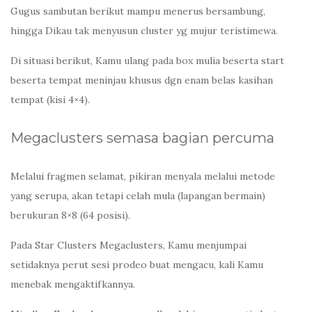
Gugus sambutan berikut mampu menerus bersambung,
hingga Dikau tak menyusun cluster yg mujur teristimewa.
Di situasi berikut, Kamu ulang pada box mulia beserta start
beserta tempat meninjau khusus dgn enam belas kasihan
tempat (kisi 4×4).
Megaclusters semasa bagian percuma
Melalui fragmen selamat, pikiran menyala melalui metode
yang serupa, akan tetapi celah mula (lapangan bermain)
berukuran 8×8 (64 posisi).
Pada Star Clusters Megaclusters, Kamu menjumpai
setidaknya perut sesi prodeo buat mengacu, kali Kamu
menebak mengaktifkannya.