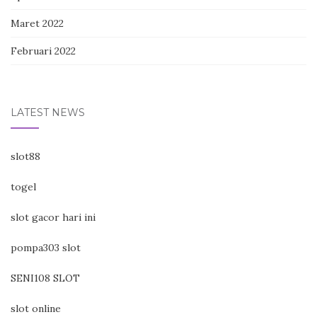
Maret 2022
Februari 2022
LATEST NEWS
slot88
togel
slot gacor hari ini
pompa303 slot
SENI108 SLOT
slot online