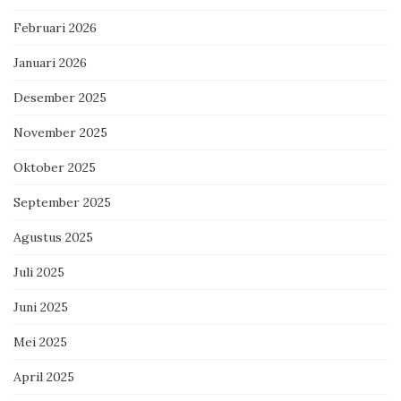
Februari 2026
Januari 2026
Desember 2025
November 2025
Oktober 2025
September 2025
Agustus 2025
Juli 2025
Juni 2025
Mei 2025
April 2025