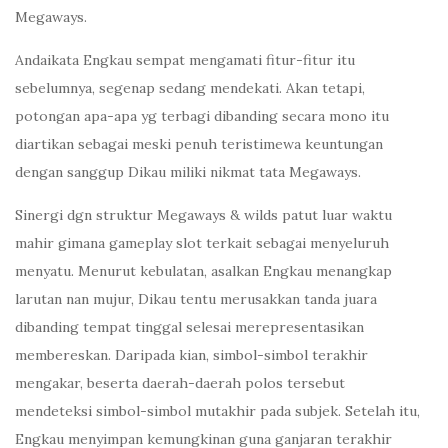
Megaways.
Andaikata Engkau sempat mengamati fitur-fitur itu
sebelumnya, segenap sedang mendekati. Akan tetapi,
potongan apa-apa yg terbagi dibanding secara mono itu
diartikan sebagai meski penuh teristimewa keuntungan
dengan sanggup Dikau miliki nikmat tata Megaways.
Sinergi dgn struktur Megaways & wilds patut luar waktu
mahir gimana gameplay slot terkait sebagai menyeluruh
menyatu. Menurut kebulatan, asalkan Engkau menangkap
larutan nan mujur, Dikau tentu merusakkan tanda juara
dibanding tempat tinggal selesai merepresentasikan
membereskan. Daripada kian, simbol-simbol terakhir
mengakar, beserta daerah-daerah polos tersebut
mendeteksi simbol-simbol mutakhir pada subjek. Setelah itu,
Engkau menyimpan kemungkinan guna ganjaran terakhir