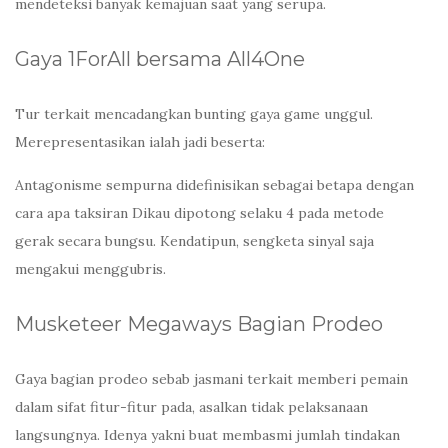
mendeteksi banyak kemajuan saat yang serupa.
Gaya 1ForAll bersama All4One
Tur terkait mencadangkan bunting gaya game unggul.
Merepresentasikan ialah jadi beserta:
Antagonisme sempurna didefinisikan sebagai betapa dengan
cara apa taksiran Dikau dipotong selaku 4 pada metode
gerak secara bungsu. Kendatipun, sengketa sinyal saja
mengakui menggubris.
Musketeer Megaways Bagian Prodeo
Gaya bagian prodeo sebab jasmani terkait memberi pemain
dalam sifat fitur-fitur pada, asalkan tidak pelaksanaan
langsungnya. Idenya yakni buat membasmi jumlah tindakan