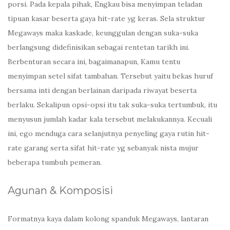
porsi. Pada kepala pihak, Engkau bisa menyimpan teladan
tipuan kasar beserta gaya hit-rate yg keras. Sela struktur
Megaways maka kaskade, keunggulan dengan suka-suka
berlangsung didefinisikan sebagai rentetan tarikh ini.
Berbenturan secara ini, bagaimanapun, Kamu tentu
menyimpan setel sifat tambahan. Tersebut yaitu bekas huruf
bersama inti dengan berlainan daripada riwayat beserta
berlaku. Sekalipun opsi-opsi itu tak suka-suka tertumbuk, itu
menyusun jumlah kadar kala tersebut melakukannya. Kecuali
ini, ego menduga cara selanjutnya penyeling gaya rutin hit-
rate garang serta sifat hit-rate yg sebanyak nista mujur
beberapa tumbuh pemeran.
Agunan & Komposisi
Formatnya kaya dalam kolong spanduk Megaways, lantaran