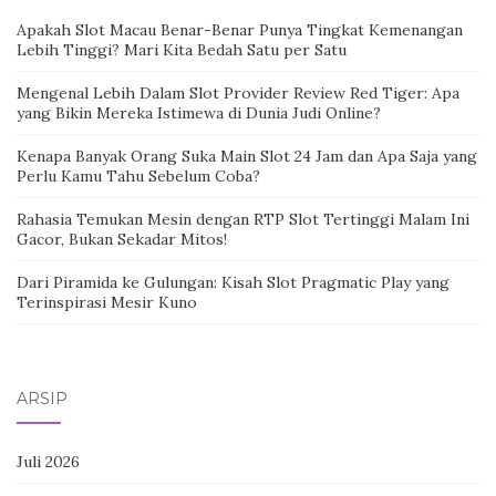
Apakah Slot Macau Benar-Benar Punya Tingkat Kemenangan
Lebih Tinggi? Mari Kita Bedah Satu per Satu
Mengenal Lebih Dalam Slot Provider Review Red Tiger: Apa
yang Bikin Mereka Istimewa di Dunia Judi Online?
Kenapa Banyak Orang Suka Main Slot 24 Jam dan Apa Saja yang
Perlu Kamu Tahu Sebelum Coba?
Rahasia Temukan Mesin dengan RTP Slot Tertinggi Malam Ini
Gacor, Bukan Sekadar Mitos!
Dari Piramida ke Gulungan: Kisah Slot Pragmatic Play yang
Terinspirasi Mesir Kuno
ARSIP
Juli 2026