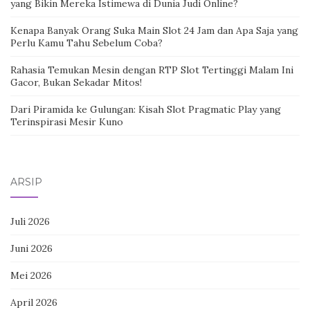
yang Bikin Mereka Istimewa di Dunia Judi Online?
Kenapa Banyak Orang Suka Main Slot 24 Jam dan Apa Saja yang
Perlu Kamu Tahu Sebelum Coba?
Rahasia Temukan Mesin dengan RTP Slot Tertinggi Malam Ini
Gacor, Bukan Sekadar Mitos!
Dari Piramida ke Gulungan: Kisah Slot Pragmatic Play yang
Terinspirasi Mesir Kuno
ARSIP
Juli 2026
Juni 2026
Mei 2026
April 2026