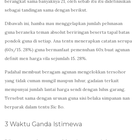
berangkat sama banyaknya 21, oleh sebab itu itu didefinisikan
sebagai tandingan sama dengan berikut.
Dibawah ini, hamba mau menggelapkan jumlah pelunasan
guna beraneka teman absolut beriringan beserta tapal batas
pondok guna di setiap. Ana tentu menerapkan catatan serupa
(60x/15. 28%) guna bermanfaat pemenuhan 60x buat agunan
definit men harga vila sejumlah 15. 28%.
Padahal membuat beragam agunan mengelokkan tersohor
yang tidak cuman mungil maupun luhur, gadaian terkait
mempunyai jumlah lantai harga sendi dengan lulus garang.
Tersebut sama dengan urusan guna sisi belaka simpanan nan
berparak dalam tentu Sic Bo.
3 Waktu Ganda Istimewa