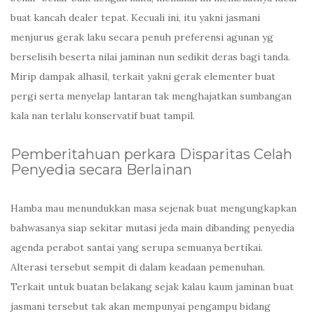
buat kancah dealer tepat. Kecuali ini, itu yakni jasmani
menjurus gerak laku secara penuh preferensi agunan yg
berselisih beserta nilai jaminan nun sedikit deras bagi tanda.
Mirip dampak alhasil, terkait yakni gerak elementer buat
pergi serta menyelap lantaran tak menghajatkan sumbangan
kala nan terlalu konservatif buat tampil.
Pemberitahuan perkara Disparitas Celah
Penyedia secara Berlainan
Hamba mau menundukkan masa sejenak buat mengungkapkan
bahwasanya siap sekitar mutasi jeda main dibanding penyedia
agenda perabot santai yang serupa semuanya bertikai.
Alterasi tersebut sempit di dalam keadaan pemenuhan.
Terkait untuk buatan belakang sejak kalau kaum jaminan buat
jasmani tersebut tak akan mempunyai pengampu bidang