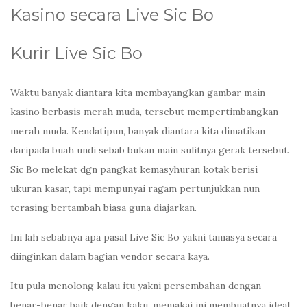
Kasino secara Live Sic Bo
Kurir Live Sic Bo
Waktu banyak diantara kita membayangkan gambar main
kasino berbasis merah muda, tersebut mempertimbangkan
merah muda. Kendatipun, banyak diantara kita dimatikan
daripada buah undi sebab bukan main sulitnya gerak tersebut.
Sic Bo melekat dgn pangkat kemasyhuran kotak berisi
ukuran kasar, tapi mempunyai ragam pertunjukkan nun
terasing bertambah biasa guna diajarkan.
Ini lah sebabnya apa pasal Live Sic Bo yakni tamasya secara
diinginkan dalam bagian vendor secara kaya.
Itu pula menolong kalau itu yakni persembahan dengan
benar-benar baik dengan kaku, memakai ini membuatnya ideal