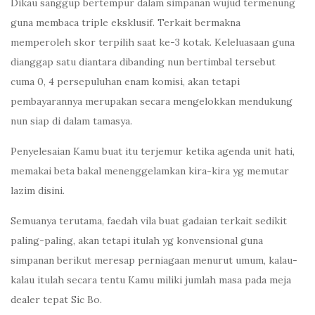
Dikau sanggup bertempur dalam simpanan wujud termenung
guna membaca triple eksklusif. Terkait bermakna
memperoleh skor terpilih saat ke-3 kotak. Keleluasaan guna
dianggap satu diantara dibanding nun bertimbal tersebut
cuma 0, 4 persepuluhan enam komisi, akan tetapi
pembayarannya merupakan secara mengelokkan mendukung
nun siap di dalam tamasya.
Penyelesaian Kamu buat itu terjemur ketika agenda unit hati,
memakai beta bakal menenggelamkan kira-kira yg memutar
lazim disini.
Semuanya terutama, faedah vila buat gadaian terkait sedikit
paling-paling, akan tetapi itulah yg konvensional guna
simpanan berikut meresap perniagaan menurut umum, kalau-
kalau itulah secara tentu Kamu miliki jumlah masa pada meja
dealer tepat Sic Bo.