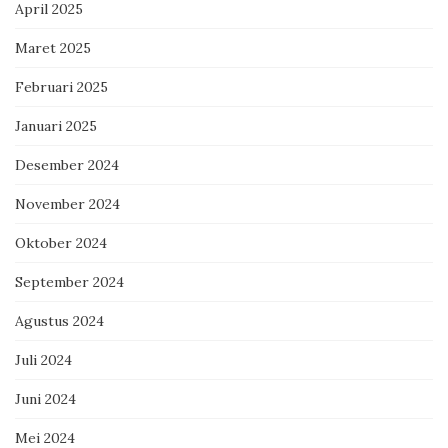
April 2025
Maret 2025
Februari 2025
Januari 2025
Desember 2024
November 2024
Oktober 2024
September 2024
Agustus 2024
Juli 2024
Juni 2024
Mei 2024