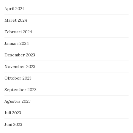
April 2024
Maret 2024
Februari 2024
Januari 2024
Desember 2023
November 2023
Oktober 2023
September 2023
Agustus 2023
Juli 2023
Juni 2023