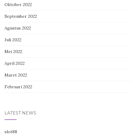
Oktober 2022
September 2022
Agustus 2022
Juli 2022
Mei 2022
April 2022
Maret 2022
Februari 2022
LATEST NEWS
slot88