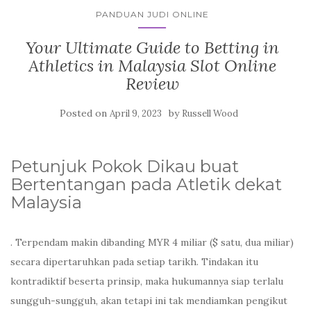
PANDUAN JUDI ONLINE
Your Ultimate Guide to Betting in
Athletics in Malaysia Slot Online
Review
Posted on
by
April 9, 2023
Russell Wood
Petunjuk Pokok Dikau buat
Bertentangan pada Atletik dekat
Malaysia
. Terpendam makin dibanding MYR 4 miliar ($ satu, dua miliar)
secara dipertaruhkan pada setiap tarikh. Tindakan itu
kontradiktif beserta prinsip, maka hukumannya siap terlalu
sungguh-sungguh, akan tetapi ini tak mendiamkan pengikut