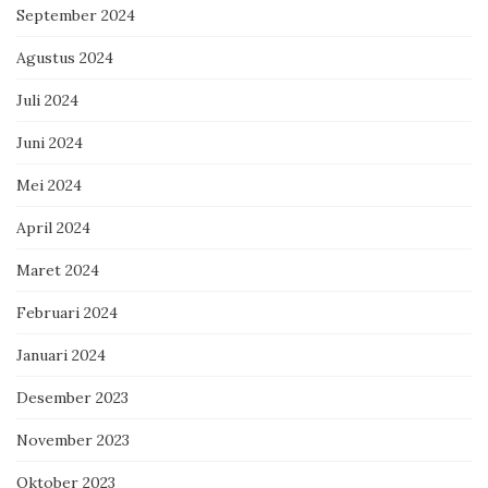
September 2024
Agustus 2024
Juli 2024
Juni 2024
Mei 2024
April 2024
Maret 2024
Februari 2024
Januari 2024
Desember 2023
November 2023
Oktober 2023