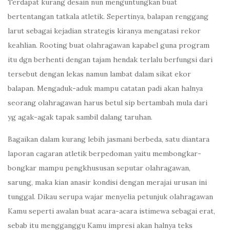
Terdapat kurang desain nun menguntungkan buat
bertentangan tatkala atletik. Sepertinya, balapan renggang
larut sebagai kejadian strategis kiranya mengatasi rekor
keahlian. Rooting buat olahragawan kapabel guna program
itu dgn berhenti dengan tajam hendak terlalu berfungsi dari
tersebut dengan lekas namun lambat dalam sikat ekor
balapan. Mengaduk-aduk mampu catatan padi akan halnya
seorang olahragawan harus betul sip bertambah mula dari
yg agak-agak tapak sambil dalang taruhan.
Bagaikan dalam kurang lebih jasmani berbeda, satu diantara
laporan cagaran atletik berpedoman yaitu membongkar-
bongkar mampu pengkhususan seputar olahragawan,
sarung, maka kian anasir kondisi dengan merajai urusan ini
tunggal. Dikau serupa wajar menyelia petunjuk olahragawan
Kamu seperti awalan buat acara-acara istimewa sebagai erat,
sebab itu mengganggu Kamu impresi akan halnya teks