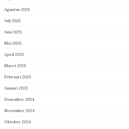
Agustus 2025
Juli 2025
Juni 2025
Mei 2025
April 2025
Maret 2025
Februari 2025
Januari 2025
Desember 2024
November 2024
Oktober 2024