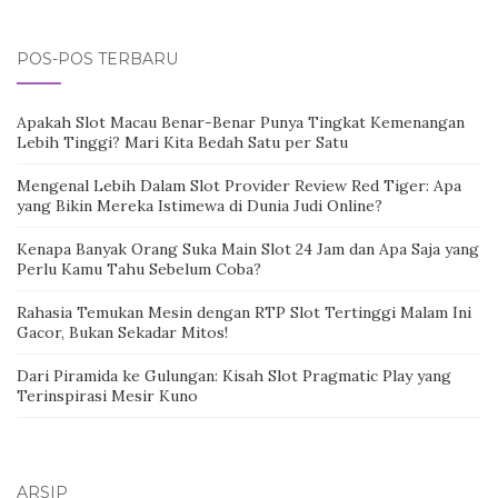
for:
POS-POS TERBARU
Apakah Slot Macau Benar-Benar Punya Tingkat Kemenangan
Lebih Tinggi? Mari Kita Bedah Satu per Satu
Mengenal Lebih Dalam Slot Provider Review Red Tiger: Apa
yang Bikin Mereka Istimewa di Dunia Judi Online?
Kenapa Banyak Orang Suka Main Slot 24 Jam dan Apa Saja yang
Perlu Kamu Tahu Sebelum Coba?
Rahasia Temukan Mesin dengan RTP Slot Tertinggi Malam Ini
Gacor, Bukan Sekadar Mitos!
Dari Piramida ke Gulungan: Kisah Slot Pragmatic Play yang
Terinspirasi Mesir Kuno
ARSIP