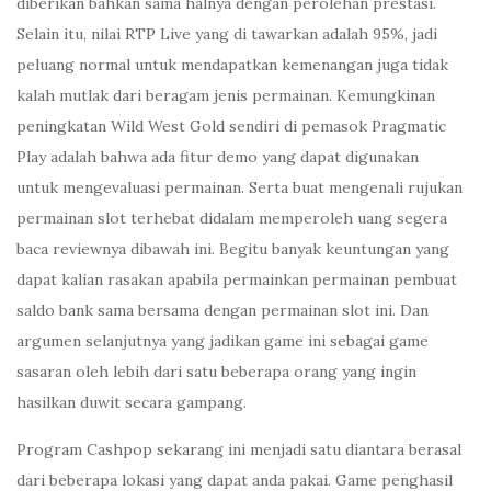
diberikan bahkan sama halnya dengan perolehan prestasi.
Selain itu, nilai RTP Live yang di tawarkan adalah 95%, jadi
peluang normal untuk mendapatkan kemenangan juga tidak
kalah mutlak dari beragam jenis permainan. Kemungkinan
peningkatan Wild West Gold sendiri di pemasok Pragmatic
Play adalah bahwa ada fitur demo yang dapat digunakan
untuk mengevaluasi permainan. Serta buat mengenali rujukan
permainan slot terhebat didalam memperoleh uang segera
baca reviewnya dibawah ini. Begitu banyak keuntungan yang
dapat kalian rasakan apabila permainkan permainan pembuat
saldo bank sama bersama dengan permainan slot ini. Dan
argumen selanjutnya yang jadikan game ini sebagai game
sasaran oleh lebih dari satu beberapa orang yang ingin
hasilkan duwit secara gampang.
Program Cashpop sekarang ini menjadi satu diantara berasal
dari beberapa lokasi yang dapat anda pakai. Game penghasil