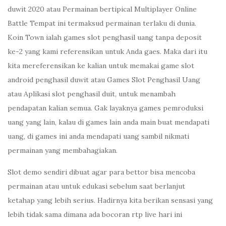
duwit 2020 atau Permainan bertipical Multiplayer Online
Battle Tempat ini termaksud permainan terlaku di dunia.
Koin Town ialah games slot penghasil uang tanpa deposit
ke-2 yang kami referensikan untuk Anda gaes. Maka dari itu
kita mereferensikan ke kalian untuk memakai game slot
android penghasil duwit atau Games Slot Penghasil Uang
atau Aplikasi slot penghasil duit, untuk menambah
pendapatan kalian semua. Gak layaknya games pemroduksi
uang yang lain, kalau di games lain anda main buat mendapati
uang, di games ini anda mendapati uang sambil nikmati
permainan yang membahagiakan.
Slot demo sendiri dibuat agar para bettor bisa mencoba
permainan atau untuk edukasi sebelum saat berlanjut
ketahap yang lebih serius. Hadirnya kita berikan sensasi yang
lebih tidak sama dimana ada bocoran rtp live hari ini