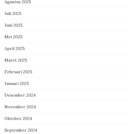
Agustus 2025
Juli 2025
Juni 2025
Mei 2025
April 2025
Maret 2025
Februari 2025
Januari 2025
Desember 2024
November 2024
Oktober 2024
September 2024