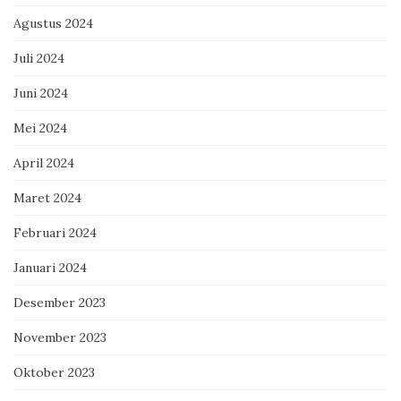
Agustus 2024
Juli 2024
Juni 2024
Mei 2024
April 2024
Maret 2024
Februari 2024
Januari 2024
Desember 2023
November 2023
Oktober 2023