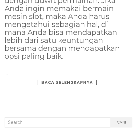
dengan duwit permainan. Jika
Anda ingin memakai bermain
mesin slot, maka Anda harus
mengetahui sebagian hal, di
mana Anda bisa mendapatkan
lebih dari satu keuntungan
bersama dengan mendapatkan
opsi paling baik.
…
BACA SELENGKAPNYA
Search
CARI
for: