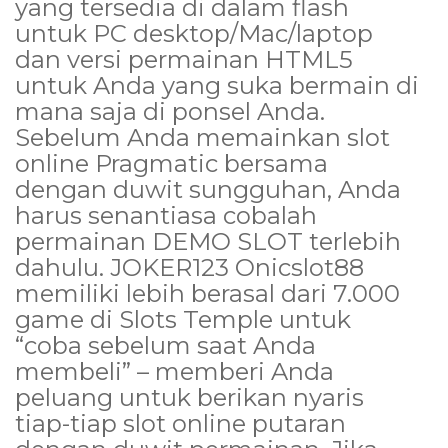
yang tersedia di dalam flash
untuk PC desktop/Mac/laptop
dan versi permainan HTML5
untuk Anda yang suka bermain di
mana saja di ponsel Anda.
Sebelum Anda memainkan slot
online Pragmatic bersama
dengan duwit sungguhan, Anda
harus senantiasa cobalah
permainan DEMO SLOT terlebih
dahulu. JOKER123 Onicslot88
memiliki lebih berasal dari 7.000
game di Slots Temple untuk
“coba sebelum saat Anda
membeli” – memberi Anda
peluang untuk berikan nyaris
tiap-tiap slot online putaran