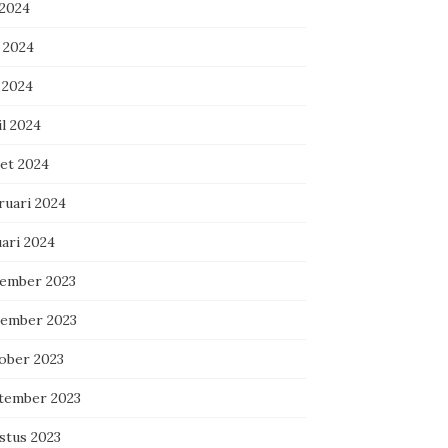
 2024
 2024
 2024
l 2024
et 2024
ruari 2024
ari 2024
ember 2023
ember 2023
ober 2023
tember 2023
stus 2023