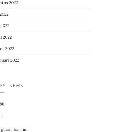
stus 2022
 2022
 2022
l 2022
et 2022
ruari 2022
TEST NEWS
t88
el
 gacor hari ini