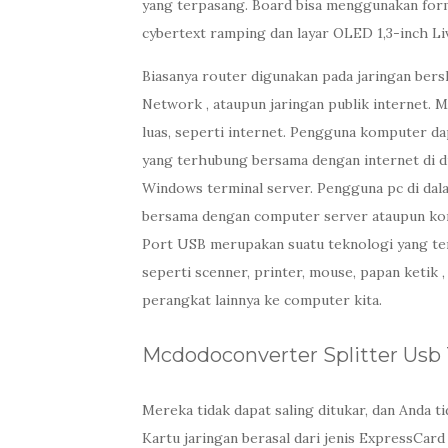
yang terpasang. Board bisa menggunakan form
cybertext ramping dan layar OLED 1,3-inch L
Biasanya router digunakan pada jaringan bers
Network , ataupun jaringan publik internet. 
luas, seperti internet. Pengguna komputer 
yang terhubung bersama dengan internet di dun
Windows terminal server. Pengguna pc di dal
bersama dengan computer server ataupun komp
Port USB merupakan suatu teknologi yang ter
seperti scenner, printer, mouse, papan ketik , 
perangkat lainnya ke computer kita.
Mcdodoconverter Splitter Usb
Mereka tidak dapat saling ditukar, dan Anda
Kartu jaringan berasal dari jenis ExpressCard