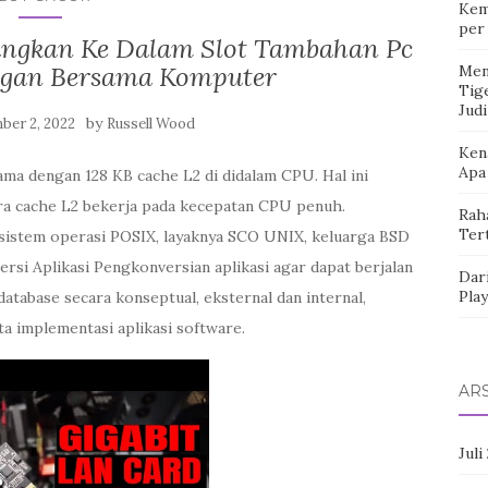
Kem
per
angkan Ke Dalam Slot Tambahan Pc
gan Bersama Komputer
Men
Tig
Judi
by
er 2, 2022
Russell Wood
Ken
Apa
ama dengan 128 KB cache L2 di didalam CPU. Hal ini
gara cache L2 bekerja pada kecepatan CPU penuh.
Rah
Ter
istem operasi POSIX, layaknya SCO UNIX, keluarga BSD
i Aplikasi Pengkonversian aplikasi agar dapat berjalan
Dar
Pla
atabase secara konseptual, eksternal dan internal,
ta implementasi aplikasi software.
AR
Juli