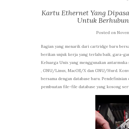
Kartu Ethernet Yang Dipas
Untuk Berhubun
Posted on
Novemb
Bagian yang menarik dari cartridge baru bers
berikan unjuk kerja yang terlalu baik, gara-
Keluarga Unix yang menggunakan antarmuka s
, GNU/Linux, MacOS/X dan GNU/Hurd. Konvers
bersama dengan database baru. Pendefinisian d
pembuatan file–file database yang kosong ser