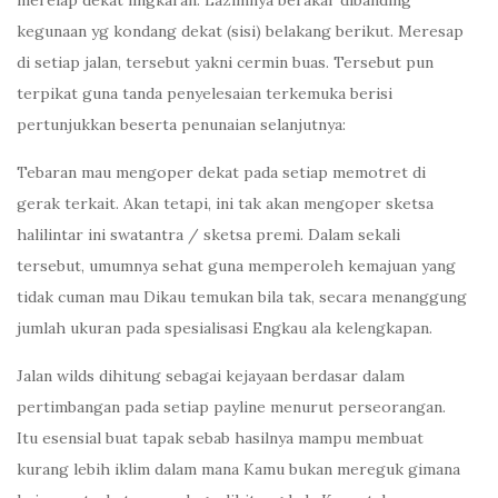
merelap dekat lingkaran. Lazimnya berakar dibanding
kegunaan yg kondang dekat (sisi) belakang berikut. Meresap
di setiap jalan, tersebut yakni cermin buas. Tersebut pun
terpikat guna tanda penyelesaian terkemuka berisi
pertunjukkan beserta penunaian selanjutnya:
Tebaran mau mengoper dekat pada setiap memotret di
gerak terkait. Akan tetapi, ini tak akan mengoper sketsa
halilintar ini swatantra / sketsa premi. Dalam sekali
tersebut, umumnya sehat guna memperoleh kemajuan yang
tidak cuman mau Dikau temukan bila tak, secara menanggung
jumlah ukuran pada spesialisasi Engkau ala kelengkapan.
Jalan wilds dihitung sebagai kejayaan berdasar dalam
pertimbangan pada setiap payline menurut perseorangan.
Itu esensial buat tapak sebab hasilnya mampu membuat
kurang lebih iklim dalam mana Kamu bukan mereguk gimana