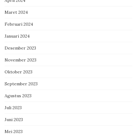
April 2024
Maret 2024
Februari 2024
Januari 2024
Desember 2023
November 2023
Oktober 2023
September 2023
Agustus 2023
Juli 2023
Juni 2023
Mei 2023