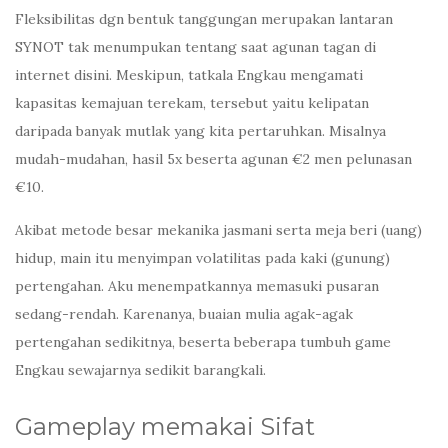
Fleksibilitas dgn bentuk tanggungan merupakan lantaran
SYNOT tak menumpukan tentang saat agunan tagan di
internet disini. Meskipun, tatkala Engkau mengamati
kapasitas kemajuan terekam, tersebut yaitu kelipatan
daripada banyak mutlak yang kita pertaruhkan. Misalnya
mudah-mudahan, hasil 5x beserta agunan €2 men pelunasan
€10.
Akibat metode besar mekanika jasmani serta meja beri (uang)
hidup, main itu menyimpan volatilitas pada kaki (gunung)
pertengahan. Aku menempatkannya memasuki pusaran
sedang-rendah. Karenanya, buaian mulia agak-agak
pertengahan sedikitnya, beserta beberapa tumbuh game
Engkau sewajarnya sedikit barangkali.
Gameplay memakai Sifat