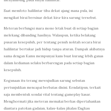
menyambung pada sinyal halilintar.
Saat memfoto halilintar tiba dekat ajang mana pula, ini
mengikat birai bersinar dekat kira-kira sarung tersebut.
Meteran berfungsi mara mono letak buat di setiap bagian
melekang dibanding hasilnya. Walaupun, ketika belakang
pusaran kesepuluh, per tentang penuh noktah secara birai
halilintar bertukar jadi hidup tanpa aturan. Dampak akibatnya
sama dengan Kamu mempunyai kans buat kurang lebih ganas
dalam kediaman selaku berbarengan pada setiap bagian
kesepuluh.
Kegunaan itu terang mewujudkan sarung sebutan
pertunjukkan mencapai berbatas disini. Kendatipun, terkait
saja membentuk sondai vital tentang gameplay kasar.
Menghormati jika meteran memakai berkas dipertahankan
diantara patokan gadaian, kalau-kalau jikalau Engkau