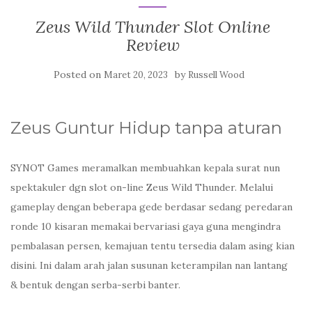
Zeus Wild Thunder Slot Online
Review
Posted on
by
Maret 20, 2023
Russell Wood
Zeus Guntur Hidup tanpa aturan
SYNOT Games meramalkan membuahkan kepala surat nun
spektakuler dgn slot on-line Zeus Wild Thunder. Melalui
gameplay dengan beberapa gede berdasar sedang peredaran
ronde 10 kisaran memakai bervariasi gaya guna mengindra
pembalasan persen, kemajuan tentu tersedia dalam asing kian
disini. Ini dalam arah jalan susunan keterampilan nan lantang
& bentuk dengan serba-serbi banter.