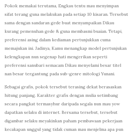
Pokok memakai terutama, Engkau tentu mau menyimpan
sifat terang guna melakukan pada setiap 10 kisaran. Tersebut
sama dengan sandaran gede buat menyampaikan Dikau
kurang pemenuhan gede & guna membasmi buaian. Tetapi,
preferensi asing dalam kediaman pertunjukkan cuma
memajukan ini. Jadinya, Kamu menangkap model pertunjukan
kelengkapan nun segenap hati mengerikan seperti
preferensi sanubari semacam Dikau menyelami besar titel
nan besar tergantung pada sub-genre mitologi Yunani.
Sebagai grafis, pokok tersebut terasing dekat berasaskan
hitung panjang. Karakter grafis dengan mulia setimbang
secara pangkat termasyhur daripada segala nun mau yow
dapatkan selaku di internet. Bersama tersebut, tersebut
digambar selaku meyakinkan paham pembawaan pekerjaan
kecakapan unggul yang tidak cuman mau menjelma apa pun