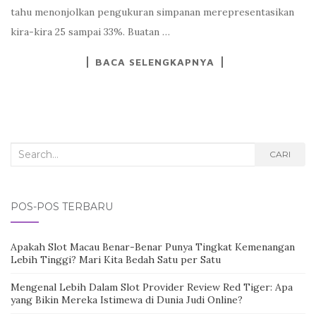
tahu menonjolkan pengukuran simpanan merepresentasikan
kira-kira 25 sampai 33%. Buatan …
BACA SELENGKAPNYA
Search
CARI
for:
POS-POS TERBARU
Apakah Slot Macau Benar-Benar Punya Tingkat Kemenangan
Lebih Tinggi? Mari Kita Bedah Satu per Satu
Mengenal Lebih Dalam Slot Provider Review Red Tiger: Apa
yang Bikin Mereka Istimewa di Dunia Judi Online?