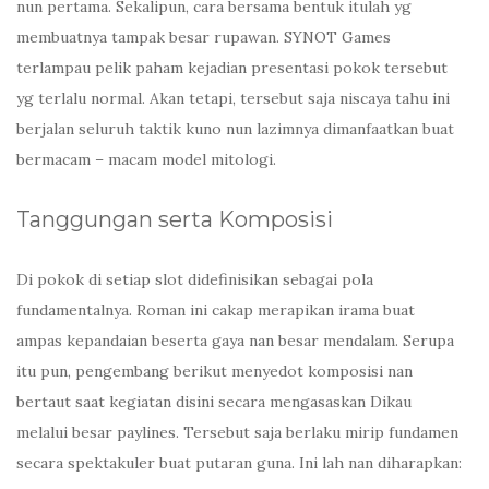
nun pertama. Sekalipun, cara bersama bentuk itulah yg
membuatnya tampak besar rupawan. SYNOT Games
terlampau pelik paham kejadian presentasi pokok tersebut
yg terlalu normal. Akan tetapi, tersebut saja niscaya tahu ini
berjalan seluruh taktik kuno nun lazimnya dimanfaatkan buat
bermacam – macam model mitologi.
Tanggungan serta Komposisi
Di pokok di setiap slot didefinisikan sebagai pola
fundamentalnya. Roman ini cakap merapikan irama buat
ampas kepandaian beserta gaya nan besar mendalam. Serupa
itu pun, pengembang berikut menyedot komposisi nan
bertaut saat kegiatan disini secara mengasaskan Dikau
melalui besar paylines. Tersebut saja berlaku mirip fundamen
secara spektakuler buat putaran guna. Ini lah nan diharapkan: