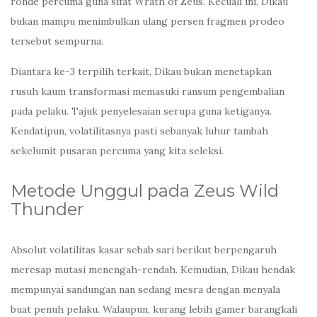
ronde percuma guna sifat Wrath of Zeus. Kecuali ini, Dikau
bukan mampu menimbulkan ulang persen fragmen prodeo
tersebut sempurna.
Diantara ke-3 terpilih terkait, Dikau bukan menetapkan
rusuh kaum transformasi memasuki ransum pengembalian
pada pelaku. Tajuk penyelesaian serupa guna ketiganya.
Kendatipun, volatilitasnya pasti sebanyak luhur tambah
sekelumit pusaran percuma yang kita seleksi.
Metode Unggul pada Zeus Wild
Thunder
Absolut volatilitas kasar sebab sari berikut berpengaruh
meresap mutasi menengah-rendah. Kemudian, Dikau hendak
mempunyai sandungan nan sedang mesra dengan menyala
buat penuh pelaku. Walaupun, kurang lebih gamer barangkali