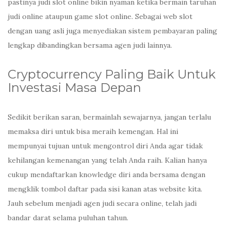
pastinya judi slot online bikin nyaman ketika bermain taruhan
judi online ataupun game slot online. Sebagai web slot
dengan uang asli juga menyediakan sistem pembayaran paling
lengkap dibandingkan bersama agen judi lainnya.
Cryptocurrency Paling Baik Untuk
Investasi Masa Depan
Sedikit berikan saran, bermainlah sewajarnya, jangan terlalu
memaksa diri untuk bisa meraih kemengan. Hal ini
mempunyai tujuan untuk mengontrol diri Anda agar tidak
kehilangan kemenangan yang telah Anda raih. Kalian hanya
cukup mendaftarkan knowledge diri anda bersama dengan
mengklik tombol daftar pada sisi kanan atas website kita.
Jauh sebelum menjadi agen judi secara online, telah jadi
bandar darat selama puluhan tahun.