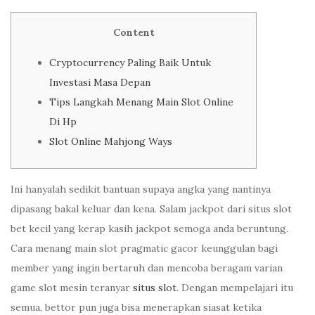
Content
Cryptocurrency Paling Baik Untuk
Investasi Masa Depan
Tips Langkah Menang Main Slot Online
Di Hp
Slot Online Mahjong Ways
Ini hanyalah sedikit bantuan supaya angka yang nantinya
dipasang bakal keluar dan kena. Salam jackpot dari situs slot
bet kecil yang kerap kasih jackpot semoga anda beruntung.
Cara menang main slot pragmatic gacor keunggulan bagi
member yang ingin bertaruh dan mencoba beragam varian
game slot mesin teranyar
situs slot
. Dengan mempelajari itu
semua, bettor pun juga bisa menerapkan siasat ketika