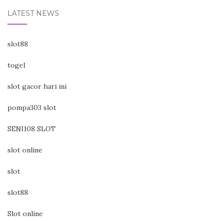
LATEST NEWS
slot88
togel
slot gacor hari ini
pompa303 slot
SENI108 SLOT
slot online
slot
slot88
Slot online