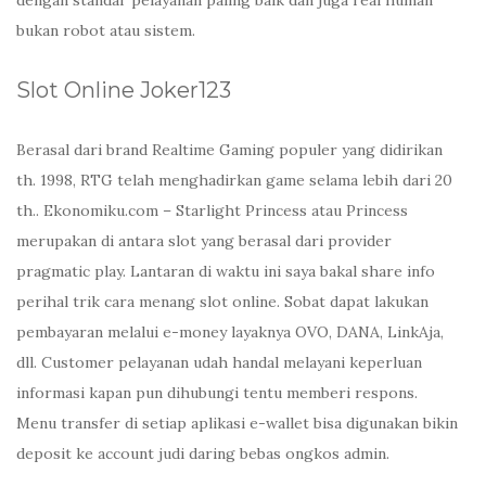
dengan standar pelayanan paling baik dan juga real human
bukan robot atau sistem.
Slot Online Joker123
Berasal dari brand Realtime Gaming populer yang didirikan
th. 1998, RTG telah menghadirkan game selama lebih dari 20
th.. Ekonomiku.com – Starlight Princess atau Princess
merupakan di antara slot yang berasal dari provider
pragmatic play. Lantaran di waktu ini saya bakal share info
perihal trik cara menang slot online. Sobat dapat lakukan
pembayaran melalui e-money layaknya OVO, DANA, LinkAja,
dll. Customer pelayanan udah handal melayani keperluan
informasi kapan pun dihubungi tentu memberi respons.
Menu transfer di setiap aplikasi e-wallet bisa digunakan bikin
deposit ke account judi daring bebas ongkos admin.