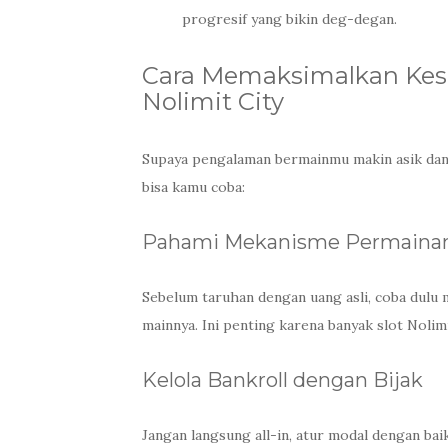
progresif yang bikin deg-degan.
Cara Memaksimalkan Kese
Nolimit City
Supaya pengalaman bermainmu makin asik dan 
bisa kamu coba:
Pahami Mekanisme Permaina
Sebelum taruhan dengan uang asli, coba dulu 
mainnya. Ini penting karena banyak slot Nolimi
Kelola Bankroll dengan Bijak
Jangan langsung all-in, atur modal dengan ba