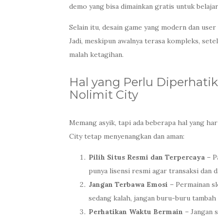
demo yang bisa dimainkan gratis untuk belajar
Selain itu, desain game yang modern dan use
Jadi, meskipun awalnya terasa kompleks, setel
malah ketagihan.
Hal yang Perlu Diperhati
Nolimit City
Memang asyik, tapi ada beberapa hal yang ha
City tetap menyenangkan dan aman:
Pilih Situs Resmi dan Terpercaya
– P
punya lisensi resmi agar transaksi dan d
Jangan Terbawa Emosi
– Permainan sl
sedang kalah, jangan buru-buru tambah
Perhatikan Waktu Bermain
– Jangan s