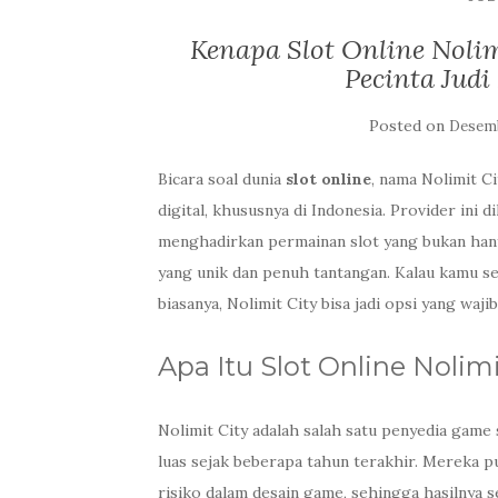
Kenapa Slot Online Nolimi
Pecinta Judi
Posted on
Desemb
Bicara soal dunia
slot online
, nama Nolimit Ci
digital, khususnya di Indonesia. Provider ini d
menghadirkan permainan slot yang bukan hanya
yang unik dan penuh tantangan. Kalau kamu s
biasanya, Nolimit City bisa jadi opsi yang wajib
Apa Itu Slot Online Nolimi
Nolimit City adalah salah satu penyedia game 
luas sejak beberapa tahun terakhir. Mereka 
risiko dalam desain game, sehingga hasilnya s