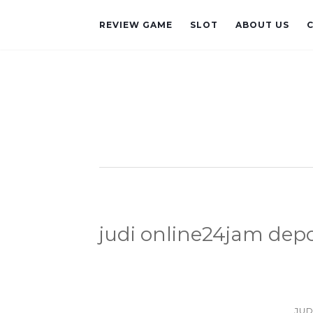
REVIEW GAME
SLOT
ABOUT US
judi online24jam dep
JUD