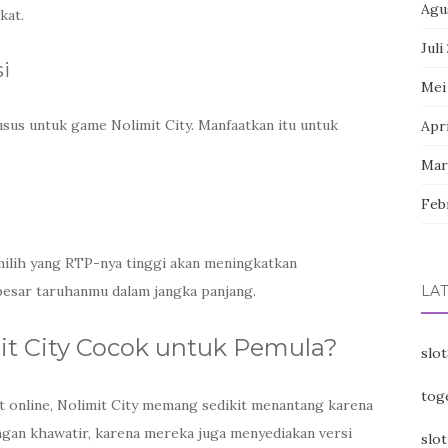
Agu
kat.
Juli
i
Mei
sus untuk game Nolimit City. Manfaatkan itu untuk
Apri
Mar
Feb
ilih yang RTP-nya tinggi akan meningkatkan
esar taruhanmu dalam jangka panjang.
LA
it City Cocok untuk Pemula?
slo
tog
ot online, Nolimit City memang sedikit menantang karena
angan khawatir, karena mereka juga menyediakan versi
slot