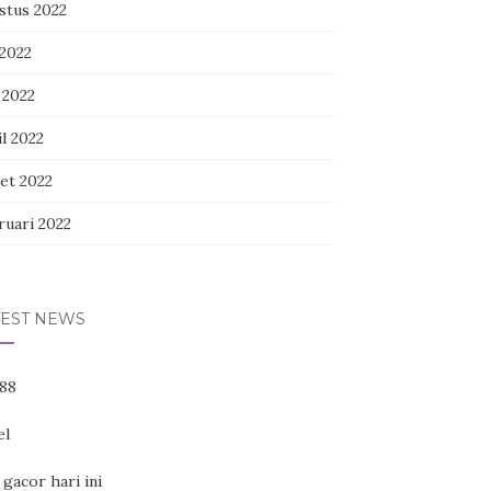
stus 2022
 2022
 2022
l 2022
et 2022
ruari 2022
TEST NEWS
t88
el
 gacor hari ini