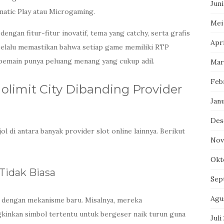
Juni
matic Play atau Microgaming.
Mei
ngan fitur-fitur inovatif, tema yang catchy, serta grafis
Apri
a selalu memastikan bahwa setiap game memiliki RTP
 pemain punya peluang menang yang cukup adil.
Mar
Feb
olimit City Dibanding Provider
Janu
Des
 di antara banyak provider slot online lainnya. Berikut
Nov
Okt
Tidak Biasa
Sep
Agu
n dengan mekanisme baru. Misalnya, mereka
nkan simbol tertentu untuk bergeser naik turun guna
Juli