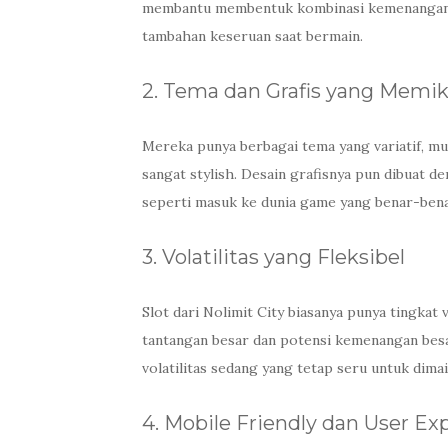
membantu membentuk kombinasi kemenangan. Fi
tambahan keseruan saat bermain.
2. Tema dan Grafis yang Memik
Mereka punya berbagai tema yang variatif, mul
sangat stylish. Desain grafisnya pun dibuat d
seperti masuk ke dunia game yang benar-bena
3. Volatilitas yang Fleksibel
Slot dari Nolimit City biasanya punya tingkat 
tantangan besar dan potensi kemenangan bes
volatilitas sedang yang tetap seru untuk dima
4. Mobile Friendly dan User Ex