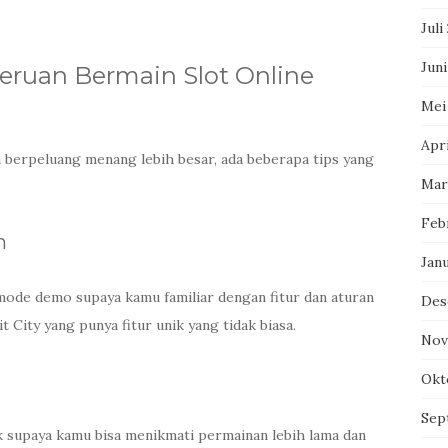
Juli
Juni
ruan Bermain Slot Online
Mei
Apri
berpeluang menang lebih besar, ada beberapa tips yang
Mar
Feb
n
Janu
mode demo supaya kamu familiar dengan fitur dan aturan
Des
t City yang punya fitur unik yang tidak biasa.
Nov
Okt
Sep
ik supaya kamu bisa menikmati permainan lebih lama dan