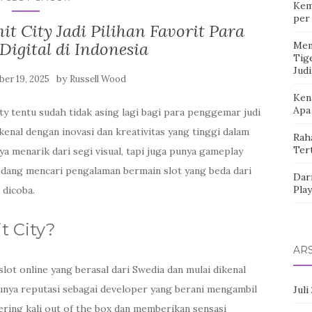
Kem
per
t City Jadi Pilihan Favorit Para
 Digital di Indonesia
Men
Tig
Judi
by
er 19, 2025
Russell Wood
Ken
Apa
ty tentu sudah tidak asing lagi bagi para penggemar judi
ikenal dengan inovasi dan kreativitas yang tinggi dalam
Rah
Ter
 menarik dari segi visual, tapi juga punya gameplay
edang mencari pengalaman bermain slot yang beda dari
Dar
Pla
 dicoba.
t City?
AR
slot online yang berasal dari Swedia dan mulai dikenal
punya reputasi sebagai developer yang berani mengambil
Juli
ering kali out of the box dan memberikan sensasi