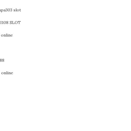
pa303 slot
I108 SLOT
 online
t88
 online