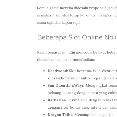
Semua game mereka didesain responsif, jadi k
masalah. Tampilan tetap keren dan navigasin
mana saja dan kapan saja.
Beberapa Slot Online Noli
Kalau penasaran ingin mencoba, berikut bebera
dimainkan dan direkomendasikan:
Deadwood
: Slot bertema Wild West de
sensasi bermain penuh ketegangan ala k
San Quentin xWays
: Mengangkat tema
peluang menang dengan cara yang cuku
Barbarian Fury
: Game dengan tema fan
dengan fitur bonus yang intens dan vis
Dragon Tribe
: Menampilkan naga dan su