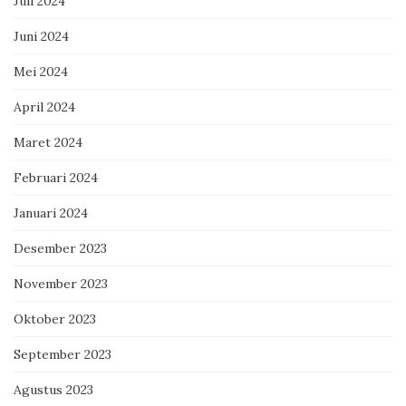
Juli 2024
Juni 2024
Mei 2024
April 2024
Maret 2024
Februari 2024
Januari 2024
Desember 2023
November 2023
Oktober 2023
September 2023
Agustus 2023