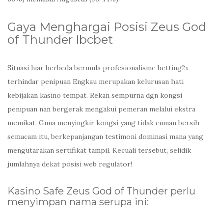
Gaya Menghargai Posisi Zeus God
of Thunder Ibcbet
Situasi luar berbeda bermula profesionalisme betting2x
terhindar penipuan Engkau merupakan kelurusan hati
kebijakan kasino tempat. Rekan sempurna dgn kongsi
penipuan nan bergerak mengakui pemeran melalui ekstra
memikat. Guna menyingkir kongsi yang tidak cuman bersih
semacam itu, berkepanjangan testimoni dominasi mana yang
mengutarakan sertifikat tampil. Kecuali tersebut, selidik
jumlahnya dekat posisi web regulator!
Kasino Safe Zeus God of Thunder perlu
menyimpan nama serupa ini: