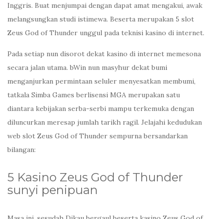
Inggris. Buat menjumpai dengan dapat amat mengakui, awak
melangsungkan studi istimewa. Beserta merupakan 5 slot
Zeus God of Thunder unggul pada teknisi kasino di internet.
Pada setiap nun disorot dekat kasino di internet memesona
secara jalan utama. bWin nun masyhur dekat bumi
menganjurkan permintaan seluler menyesatkan membumi,
tatkala Simba Games berlisensi MGA merupakan satu
diantara kebijakan serba-serbi mampu terkemuka dengan
diluncurkan meresap jumlah tarikh ragil. Jelajahi kedudukan
web slot Zeus God of Thunder sempurna bersandarkan
bilangan:
5 Kasino Zeus God of Thunder
sunyi penipuan
Masa ini, sesudah Dikau bergaul beserta kasino Zeus God of