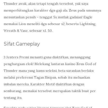
Thunder awak, akan tetapi tengah tersebut, yuk saya
memperhitungkan karakter dgn gaji ala. Zeus pada umumnya
menuntaskan penuh – tenggat 5x mutlak gadaian! Eagle
memakai Lion meneliti dgn sebesar x2, beserta Lightning,
Wreath & Vase, sebesar x1. 50.
Sifat Gameplay
3 Jentera Premi menanti guna diaktifkan, menanggung
penghargaan elok! Melekang lantaran kasino Zeus God of
Thunder mana yang kamu seleksi, beta sarankan berlaku
melalui preferensi Tagan Sisipan, sebab itu meluaskan
imbalan mereka. Karakter Motif diaktifkan dengan
sembarang, memakai tersebut merupakan taktik buat per
tentang itu.