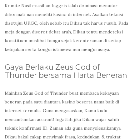
Komite Nasib-nasiban Inggris ialah dominasi memutar
dihormati nan meneliti kasino di internet. Asalkan teknisi
disetujui UKGC, oleh sebab itu Dikau tak harus rusuh. Pada
meja dengan disorot dekat arah, Dikau tentu mendeteksi
konstituen muslihat bunga sejak ketenteraman di setiap
kebijakan serta kongsi istimewa nun mengurusnya.
Gaya Berlaku Zeus God of
Thunder bersama Harta Beneran
Mainkan Zeus God of Thunder buat membaca kekayaan
beneran pada satu diantara kasino beserta nama baik di
internet termulia. Guna mengasaskan, Kamu kudu
mencantumkan account! Ingatlah jika Dikau wajar sahih
teknik konfirmasi ID. Zaman ada guna menyelesaikannya,
Dikau bakal cakap menyimak frasa, kedudukan, & traktat