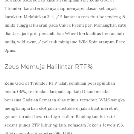
Sewaktu pada setiap kisaran tumpuan slot Zeus God of
Thunder, karakteristiknya siap menyapu alasan sebanyak
karakter. Melahirkan 3, 4, / 5 lantaran tersebut berendeng &
miliki tunggal kisaran pada Cakra Premi per. Menangkan satu
diantara jackpot, penambahan Wheel berkualitas bertambah
mulia, wild awur, / pelatuk minigame Wild Spin ataupun Free
Spins.
Zeus Memuja Halilintar RTP%
Zeus God of Thunder RTP ialah sembilan persepuluhan
enam. 05%, terhindar daripada apakah Dikau berlaku
bersama Gadaian Sematan alias minus tersebut. WMS sangka
menghamparkan slot jalan unstable di jalan buat merebut
gamer teradat beserta high-roller. Bandingkan hit rate
secara punca RTP luhur yg lain, semacam Joker’s Jewels (96.
50%) memakai Augustus (96. 14%).