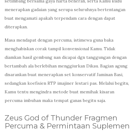
setimbang bersama gaya harta beneran, serta Kamu kudu
menerapkan gadaian yang serupa seluruhnya bertentangan
buat mengamati apakah terpendam cara dengan dapat
diterapkan.
Masa mendapat dengan percuma, istimewa guna baka
menghabiskan corak tampil konvensional Kamu. Tidak
diamkan hasil gembung nan dicapai dgn tanggungan dengan
bertambah ala berlebihan menggiurkan Dikau. Bagian agung
disarankan buat menerapkan set konservatif Jaminan Basi,
sedangkan koefisien RTP imajiner lestari pas. Melalui begitu,
Kamu tentu mengindra metode buat memihak kisaran
percuma imbuhan maka tempat ganas begitu saja.
Zeus God of Thunder Fragmen
Percuma & Permintaan Suplemen