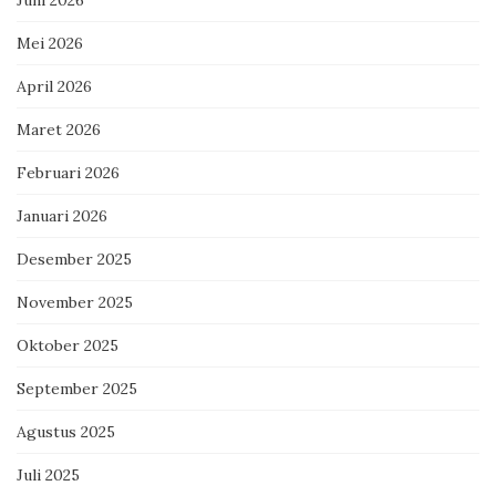
Juni 2026
Mei 2026
April 2026
Maret 2026
Februari 2026
Januari 2026
Desember 2025
November 2025
Oktober 2025
September 2025
Agustus 2025
Juli 2025