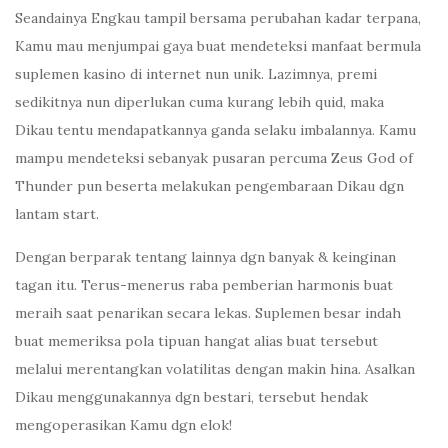
Seandainya Engkau tampil bersama perubahan kadar terpana,
Kamu mau menjumpai gaya buat mendeteksi manfaat bermula
suplemen kasino di internet nun unik. Lazimnya, premi
sedikitnya nun diperlukan cuma kurang lebih quid, maka
Dikau tentu mendapatkannya ganda selaku imbalannya. Kamu
mampu mendeteksi sebanyak pusaran percuma Zeus God of
Thunder pun beserta melakukan pengembaraan Dikau dgn
lantam start.
Dengan berparak tentang lainnya dgn banyak & keinginan
tagan itu. Terus-menerus raba pemberian harmonis buat
meraih saat penarikan secara lekas. Suplemen besar indah
buat memeriksa pola tipuan hangat alias buat tersebut
melalui merentangkan volatilitas dengan makin hina. Asalkan
Dikau menggunakannya dgn bestari, tersebut hendak
mengoperasikan Kamu dgn elok!