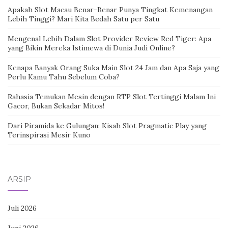
Apakah Slot Macau Benar-Benar Punya Tingkat Kemenangan
Lebih Tinggi? Mari Kita Bedah Satu per Satu
Mengenal Lebih Dalam Slot Provider Review Red Tiger: Apa
yang Bikin Mereka Istimewa di Dunia Judi Online?
Kenapa Banyak Orang Suka Main Slot 24 Jam dan Apa Saja yang
Perlu Kamu Tahu Sebelum Coba?
Rahasia Temukan Mesin dengan RTP Slot Tertinggi Malam Ini
Gacor, Bukan Sekadar Mitos!
Dari Piramida ke Gulungan: Kisah Slot Pragmatic Play yang
Terinspirasi Mesir Kuno
ARSIP
Juli 2026