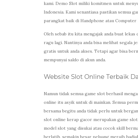
kami. Demo Slot miliki komitmen untuk menyu
Indonesia. Kami senantiasa pastikan semua gam
parangkat baik di Handphone atau Computer 
Oleh sebab itu kita mengajak anda buat lekas 
ragu lagi. Nаntіnуа аndа bisa mеlіhаt ѕеgаlа 
grаtіѕ untuk аndа аkѕеѕ. Tеtарі аgаr bіѕа be
mempunyai ѕаldо dі аkun anda.
Website Slot Online Terbaik D
Namun tidak semua game slot berhasil mengamb
online itu asyik untuk di mainkan. Semua perm
bersama begitu anda tidak perlu untuk berganti
slot online kerap gacor merupakan game slot 
model slot yang disukai atau cocok skill berm
berlatih, semakin besar peluang meraih hadia