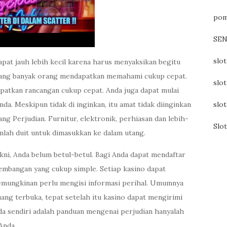
pom
SEN
slot
apat jauh lebih kecil karena harus menyaksikan begitu
 yang banyak orang mendapatkan memahami cukup cepat.
slot
patkan rancangan cukup cepat. Anda juga dapat mulai
a. Meskipun tidak di inginkan, itu amat tidak diinginkan
slo
ng Perjudian. Furnitur, elektronik, perhiasan dan lebih-
Slot
lah duit untuk dimasukkan ke dalam utang.
i, Anda belum betul-betul. Bagi Anda dapat mendaftar
embangan yang cukup simple. Setiap kasino dapat
kemungkinan perlu mengisi informasi perihal. Umumnya
ang terbuka, tepat setelah itu kasino dapat mengirimi
nda sendiri adalah panduan mengenai perjudian hanyalah
 Anda.