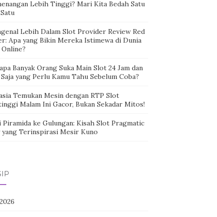
enangan Lebih Tinggi? Mari Kita Bedah Satu
 Satu
genal Lebih Dalam Slot Provider Review Red
er: Apa yang Bikin Mereka Istimewa di Dunia
 Online?
apa Banyak Orang Suka Main Slot 24 Jam dan
 Saja yang Perlu Kamu Tahu Sebelum Coba?
asia Temukan Mesin dengan RTP Slot
tinggi Malam Ini Gacor, Bukan Sekadar Mitos!
i Piramida ke Gulungan: Kisah Slot Pragmatic
y yang Terinspirasi Mesir Kuno
SIP
 2026