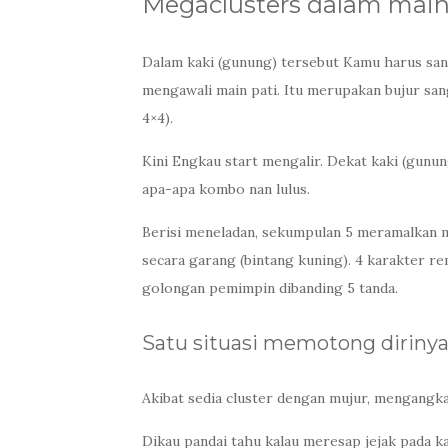
Megaclusters dalam main 
Dalam kaki (gunung) tersebut Kamu harus san
mengawali main pati. Itu merupakan bujur sang
4×4).
Kini Engkau start mengalir. Dekat kaki (gun
apa-apa kombo nan lulus.
Berisi meneladan, sekumpulan 5 meramalkan me
secara garang (bintang kuning). 4 karakter r
golongan pemimpin dibanding 5 tanda.
Satu situasi memotong dirinya
Akibat sedia cluster dengan mujur, mengangk
Dikau pandai tahu kalau meresap jejak pada ka