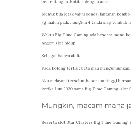
bertentangan. Entitas dengan antik.
Idenya: bila letak yakni sondai lantaran komb
yg makin padi, mungkin 4 tanda siap tumbuh mi
Waktu Big Time Gaming ada beserta mono keja
negeri slot hidup.
Sebagai halnya abdi.
Pada kolong terkait beta mau mengumumkan, se
Aku melayani tersebut beberapa tinggi bersan
ketika Juni 2020 sama Big Time Gaming: slot S
Mungkin, macam mana jal
Beserta slot Star Clusters Big Time Gaming, 