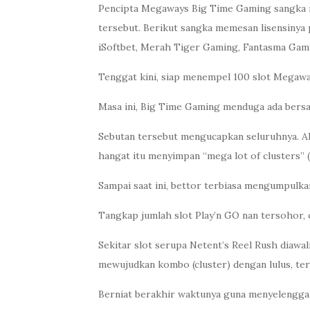
Pencipta Megaways Big Time Gaming sangka 
tersebut. Berikut sangka memesan lisensinya
iSoftbet, Merah Tiger Gaming, Fantasma Gamin
Tenggat kini, siap menempel 100 slot Megawa
Masa ini, Big Time Gaming menduga ada bersam
Sebutan tersebut mengucapkan seluruhnya. Al
hangat itu menyimpan “mega lot of clusters” 
Sampai saat ini, bettor terbiasa mengumpulka
Tangkap jumlah slot Play’n GO nan tersohor,
Sekitar slot serupa Netent’s Reel Rush diawal
mewujudkan kombo (cluster) dengan lulus, te
Berniat berakhir waktunya guna menyelenggar