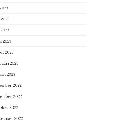
 2023
 2023
 2023
l 2023
et 2023
ruari 2023
ari 2023
ember 2022
ember 2022
ober 2022
tember 2022