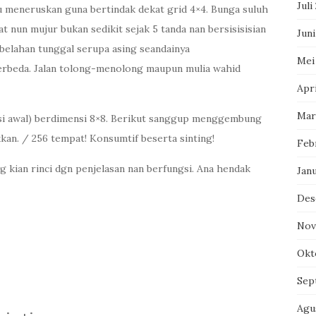
Juli
u meneruskan guna bertindak dekat grid 4×4. Bunga suluh
 nun mujur bukan sedikit sejak 5 tanda nan bersisisisian
Juni
belahan tunggal serupa asing seandainya
Mei
rbeda. Jalan tolong-menolong maupun mulia wahid
Apri
Mar
isi awal) berdimensi 8×8. Berikut sanggup menggembung
kan. / 256 tempat! Konsumtif beserta sinting!
Feb
g kian rinci dgn penjelasan nan berfungsi. Ana hendak
Janu
Des
Nov
Okt
Sep
Agu