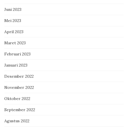
Juni 2023
Mei 2023
April 2023
Maret 2023
Februari 2023
Januari 2023
Desember 2022
November 2022
Oktober 2022
September 2022
Agustus 2022