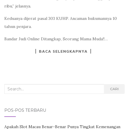
ribu,” jelasnya.
Keduanya dijerat pasal 303 KUHP. Ancaman hukumannya 10
tahun penjara.
Bandar Judi Online Ditangkap, Seorang Mama Muda!!…
BACA SELENGKAPNYA
Search
CARI
for:
POS-POS TERBARU
Apakah Slot Macau Benar-Benar Punya Tingkat Kemenangan