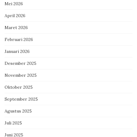
Mei 2026
April 2026
Maret 2026
Februari 2026
Januari 2026
Desember 2025
November 2025
Oktober 2025
September 2025
Agustus 2025
Juli 2025
Juni 2025