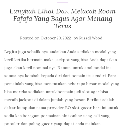
Langkah Lihat Dan Melacak Room
Fafafa Yang Bagus Agar Menang
Terus
Posted on
by
Oktober 29, 2022
Russell Wood
Begitu juga sebalik nya, andaikan Anda sediakan modal yang
kecil ketika bermain maka, jackpot yang bisa Anda dapatkan
juga akan kecil nominal nya. Namun, untuk soal modal ini
semua nya kembali kepada diri dari pemain itu sendiri. Para
pemainlah yang bisa menentukan seberapa besar modal yang
bisa mereka sediakan untuk bermain judi slot agar bisa
meraih jackpot di dalam jumlah yang besar. Berikut adalah
daftar kumpulan nama provider BO slot gacor hari ini untuk
sedia kan beragam permainan slot online uang asli yang
populer dan paling gacor yang dapat anda mainkan.