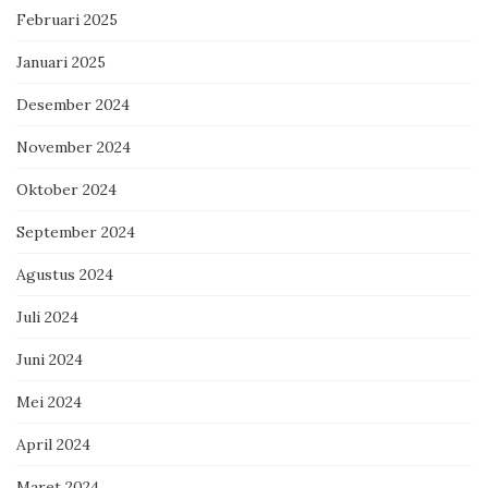
Februari 2025
Januari 2025
Desember 2024
November 2024
Oktober 2024
September 2024
Agustus 2024
Juli 2024
Juni 2024
Mei 2024
April 2024
Maret 2024