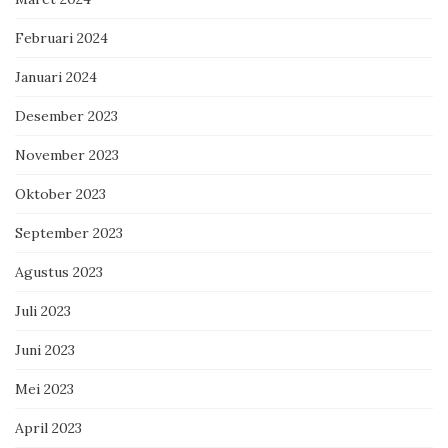
Februari 2024
Januari 2024
Desember 2023
November 2023
Oktober 2023
September 2023
Agustus 2023
Juli 2023
Juni 2023
Mei 2023
April 2023