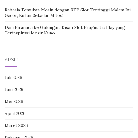
Rahasia Temukan Mesin dengan RTP Slot Tertinggi Malam Ini
Gacor, Bukan Sekadar Mitos!
Dari Piramida ke Gulungan: Kisah Slot Pragmatic Play yang
Terinspirasi Mesir Kuno
ARSIP
Juli 2026
Juni 2026
Mei 2026
April 2026
Maret 2026
Februari 2026