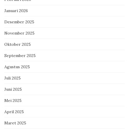
Januari 2026
Desember 2025
November 2025
Oktober 2025
September 2025
Agustus 2025
Juli 2025
Juni 2025
Mei 2025
April 2025
Maret 2025