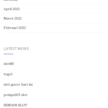
April 2022
Maret 2022
Februari 2022
LATEST NEWS
slot88
togel
slot gacor hari ini
pompa303 slot
SENI108 SLOT