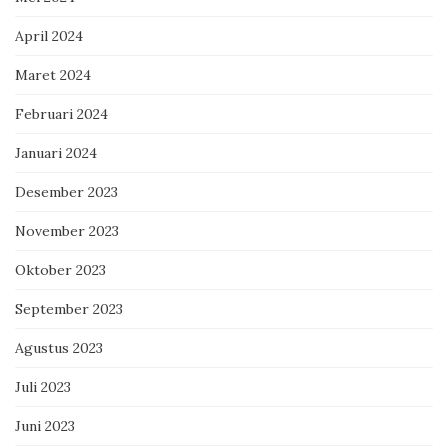
April 2024
Maret 2024
Februari 2024
Januari 2024
Desember 2023
November 2023
Oktober 2023
September 2023
Agustus 2023
Juli 2023
Juni 2023