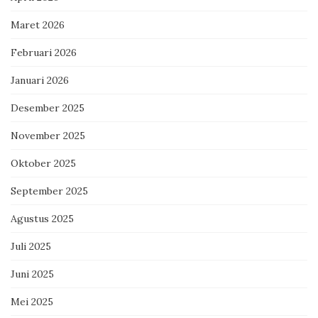
Maret 2026
Februari 2026
Januari 2026
Desember 2025
November 2025
Oktober 2025
September 2025
Agustus 2025
Juli 2025
Juni 2025
Mei 2025