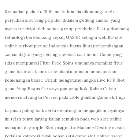
Kemudian pada th. 1990-an, Indonesia dikunjungi oleh
perjudian slot yang populer didalam gedung casino, yang
nyaris tercicipi oleh semua group penduduk. Saat gelombang
tehnologi berkembang cepat, GAS4D sebagai web BO slot
online terkomplet se Indonesia harus ikuti perkembangan
zaman digital yang sedang meledak saat ini ini. Game yang
tidak mempunyai Fitur Free Spins umumnya memiliki fitur
game basic acak untuk membantu pemain mendapatkan
kemenangan besar. Untuk mengetahui angka Live RTP Slot
game Yang Bagus Cara nya gampang kok, Kalian Cukup
mencermati angka Persen pada table gambar game slot nya.
Layanan paling baik serta keuntungan menjanjikan layaknya
ini telah tentu jarang kalian temukan pada web slot online
manapun di google. Slot pragmatic Madame Destiny masuk
kedalam kategori tidak benar satu game slot online gacor