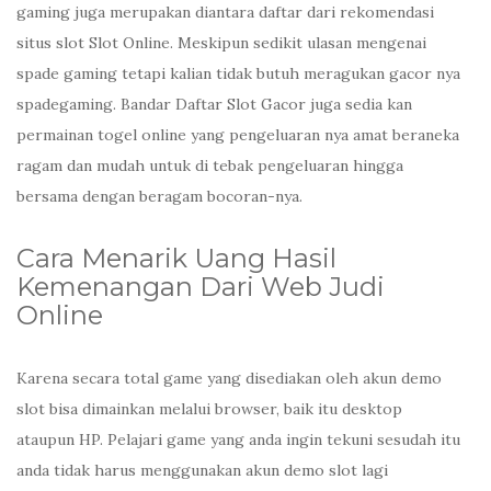
gaming juga merupakan diantara daftar dari rekomendasi
situs slot Slot Online. Meskipun sedikit ulasan mengenai
spade gaming tetapi kalian tidak butuh meragukan gacor nya
spadegaming. Bandar Daftar Slot Gacor juga sedia kan
permainan togel online yang pengeluaran nya amat beraneka
ragam dan mudah untuk di tebak pengeluaran hingga
bersama dengan beragam bocoran-nya.
Cara Menarik Uang Hasil
Kemenangan Dari Web Judi
Online
Karena secara total game yang disediakan oleh akun demo
slot bisa dimainkan melalui browser, baik itu desktop
ataupun HP. Pelajari game yang anda ingin tekuni sesudah itu
anda tidak harus menggunakan akun demo slot lagi