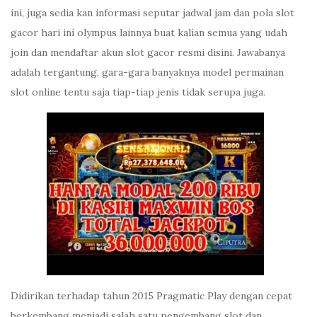
ini, juga sedia kan informasi seputar jadwal jam dan pola slot
gacor hari ini olympus lainnya buat kalian semua yang udah
join dan mendaftar akun slot gacor resmi disini. Jawabanya
adalah tergantung, gara-gara banyaknya model permainan
slot online tentu saja tiap-tiap jenis tidak serupa juga.
Didirikan terhadap tahun 2015 Pragmatic Play dengan cepat
berkembang menjadi salah satu pengembang slot dan