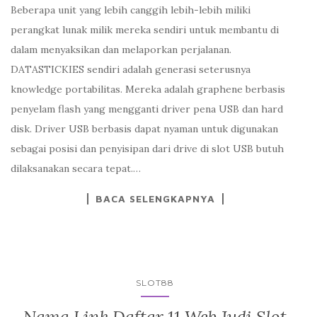
Beberapa unit yang lebih canggih lebih-lebih miliki
perangkat lunak milik mereka sendiri untuk membantu di
dalam menyaksikan dan melaporkan perjalanan.
DATASTICKIES sendiri adalah generasi seterusnya
knowledge portabilitas. Mereka adalah graphene berbasis
penyelam flash yang mengganti driver pena USB dan hard
disk. Driver USB berbasis dapat nyaman untuk digunakan
sebagai posisi dan penyisipan dari drive di slot USB butuh
dilaksanakan secara tepat.…
BACA SELENGKAPNYA
SLOT88
Nama Link Daftar 11 Web Judi Slot