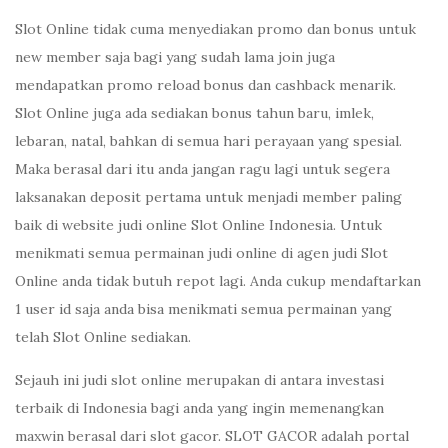
Slot Online tidak cuma menyediakan promo dan bonus untuk
new member saja bagi yang sudah lama join juga
mendapatkan promo reload bonus dan cashback menarik.
Slot Online juga ada sediakan bonus tahun baru, imlek,
lebaran, natal, bahkan di semua hari perayaan yang spesial.
Maka berasal dari itu anda jangan ragu lagi untuk segera
laksanakan deposit pertama untuk menjadi member paling
baik di website judi online Slot Online Indonesia. Untuk
menikmati semua permainan judi online di agen judi Slot
Online anda tidak butuh repot lagi. Anda cukup mendaftarkan
1 user id saja anda bisa menikmati semua permainan yang
telah Slot Online sediakan.
Sejauh ini judi slot online merupakan di antara investasi
terbaik di Indonesia bagi anda yang ingin memenangkan
maxwin berasal dari slot gacor. SLOT GACOR adalah portal