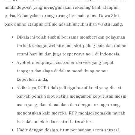
miliki deposit yang menggunakan rekening bank ataupun
pulsa. Kebanyakan orang-orang bermain game Dewa Slot
baik online ataupun offline adalah untuk isikan waktu luang.
Dikala ini telah timbul bersama memberikan pelayanan
terbaik sebagai website judi slot paling baik dan online
resmi hari ini dan juga terpercaya no 1 di Indonesia.
Ayobet mempunyai customer service yang cepat
tanggap dan siaga di dalam mendukung semua
keperluan anda.
Akibatnya, RTP telah jadi tiga huruf kecil yang dicari
banyak pemain slot ketika mengambil keputusan mesin
mana yang akan dimainkan dan dengan orang-orang
menentukan kaki mereka, RTP menjadi semakin murah
hati dalam lebih dari satu th. terakhir.
Hadir dengan design, fitur permainan serta sensasi