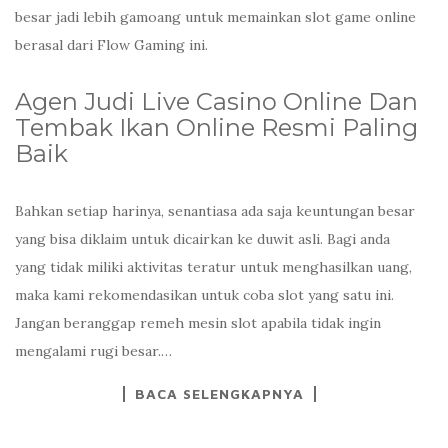
besar jadi lebih gamoang untuk memainkan slot game online
berasal dari Flow Gaming ini.
Agen Judi Live Casino Online Dan
Tembak Ikan Online Resmi Paling
Baik
Bahkan setiap harinya, senantiasa ada saja keuntungan besar
yang bisa diklaim untuk dicairkan ke duwit asli. Bagi anda
yang tidak miliki aktivitas teratur untuk menghasilkan uang,
maka kami rekomendasikan untuk coba slot yang satu ini.
Jangan beranggap remeh mesin slot apabila tidak ingin
mengalami rugi besar.…
BACA SELENGKAPNYA