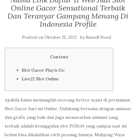
Online Gacor Sensational Terbaik
Dan Teranyar Gampang Menang Di
Indonesia Profile
Posted on
by
Oktober 25, 2022
Russell Wood
Content
Slot Gacor Play’n Go
Live22 Slot Online
Apabila kamu memanglah seorang bettor sejati di permainan
Slot Gacor hari ini Online. Didukung bersama dengan animasi
dan grafis yang baik dan juga menawarkan animasi yang
terbaik adalah keunggulan slot PGSoft yang sampai saat ini
belum bisa dikalahkan oleh pesaing lainnya. Mahjong Ways