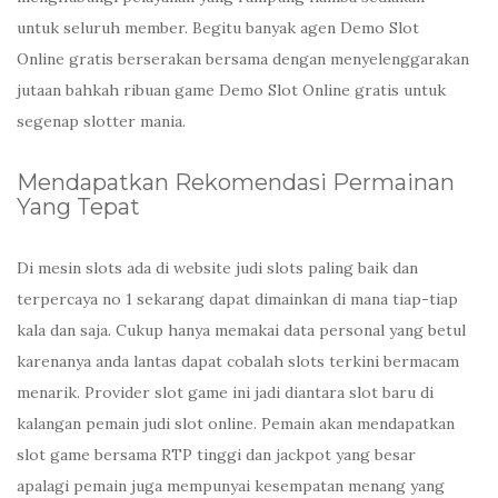
untuk seluruh member. Begitu banyak agen Demo Slot
Online gratis berserakan bersama dengan menyelenggarakan
jutaan bahkah ribuan game Demo Slot Online gratis untuk
segenap slotter mania.
Mendapatkan Rekomendasi Permainan
Yang Tepat
Di mesin slots ada di website judi slots paling baik dan
terpercaya no 1 sekarang dapat dimainkan di mana tiap-tiap
kala dan saja. Cukup hanya memakai data personal yang betul
karenanya anda lantas dapat cobalah slots terkini bermacam
menarik. Provider slot game ini jadi diantara slot baru di
kalangan pemain judi slot online. Pemain akan mendapatkan
slot game bersama RTP tinggi dan jackpot yang besar
apalagi pemain juga mempunyai kesempatan menang yang