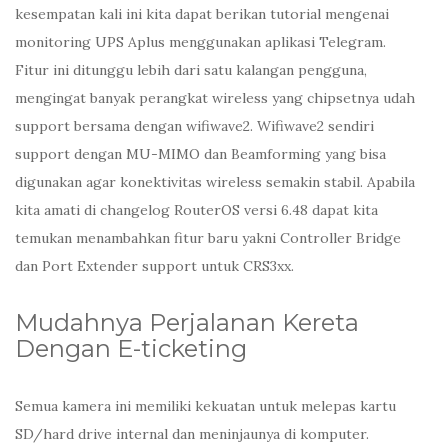
kesempatan kali ini kita dapat berikan tutorial mengenai
monitoring UPS Aplus menggunakan aplikasi Telegram.
Fitur ini ditunggu lebih dari satu kalangan pengguna,
mengingat banyak perangkat wireless yang chipsetnya udah
support bersama dengan wifiwave2. Wifiwave2 sendiri
support dengan MU-MIMO dan Beamforming yang bisa
digunakan agar konektivitas wireless semakin stabil. Apabila
kita amati di changelog RouterOS versi 6.48 dapat kita
temukan menambahkan fitur baru yakni Controller Bridge
dan Port Extender support untuk CRS3xx.
Mudahnya Perjalanan Kereta
Dengan E-ticketing
Semua kamera ini memiliki kekuatan untuk melepas kartu
SD/hard drive internal dan meninjaunya di komputer.