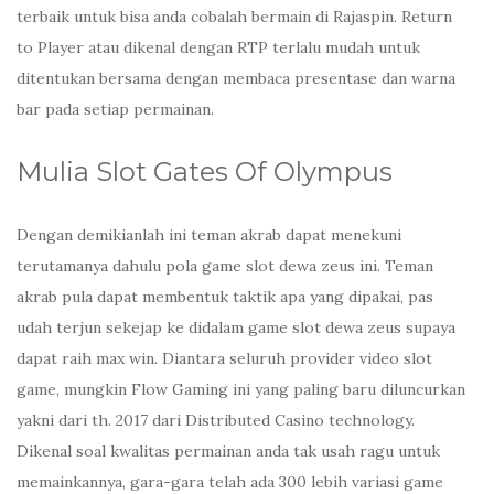
terbaik untuk bisa anda cobalah bermain di Rajaspin. Return
to Player atau dikenal dengan RTP terlalu mudah untuk
ditentukan bersama dengan membaca presentase dan warna
bar pada setiap permainan.
Mulia Slot Gates Of Olympus
Dengan demikianlah ini teman akrab dapat menekuni
terutamanya dahulu pola game slot dewa zeus ini. Teman
akrab pula dapat membentuk taktik apa yang dipakai, pas
udah terjun sekejap ke didalam game slot dewa zeus supaya
dapat raih max win. Diantara seluruh provider video slot
game, mungkin Flow Gaming ini yang paling baru diluncurkan
yakni dari th. 2017 dari Distributed Casino technology.
Dikenal soal kwalitas permainan anda tak usah ragu untuk
memainkannya, gara-gara telah ada 300 lebih variasi game