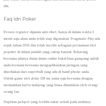
idn.
Faq Idn Poker
Proses register dijamin anti ribet, hanya di dalam waktu 3
menit saja akun anda telah siap digunakan. Pragmatic Play ada
sejak tahun 2015 dan telah merilis sebagian permainan slot
populer di dalam jumlah yang cukup banyak. Sekarang
bersama adanya dunia dunia online bakal kian gampang untuk
anda bermain bersama mengaplikasikan jaringan yang
disediakan dari superbull yang ada di hand phone anda.
Untuk game slot dolar 138 ini, sama saja bersama dengan
memainkan kartu mahjong yang biasa dimainkan oleh orang-
orang tua.
Daptkan jackpot yang terlalu sukar sekali pada mulanya