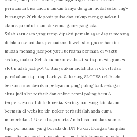
permainan bisa anda mainkan hanya dengan modal sekurang-
kurangnya 20rb deposit pulsa dan cukup menggunakan 1
akun saja untuk main di semua game yang ada.
Salah satu cara yang tetap dipakai pemain agar dapat menang
didalam memainkan permainan di web slot gacor hari ini
mudah menang jackpot yaitu bersama bermain di waktu
sedang malam. Sebab menurut evaluasi, setiap mesin games
slot mudah jackpot tentunya akan melakukan refresh dan
perubahan tiap-tiap harinya. Sekarang SLOT88 telah ada
bersama memberikan pelayanan yang paling baik sebagai
situs judi slot terbaik dan online resmi paling baru &
terpercaya no 1 di Indonesia. Keringanan yang lain dalam
bermain di website idn poker terbaikialah anda cuma
memerlukan 1 Userid saja serta Anda bisa mainkan semua
tipe permainan yang berada di IDN Poker. Dengan tampilan
yang dinamis serta permainan yang lebih konstan membuat