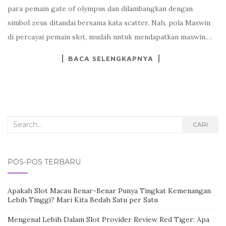
para pemain gate of olympus dan dilambangkan dengan
simbol zeus ditandai bersama kata scatter. Nah, pola Maxwin
di percayai pemain slot, mudah untuk mendapatkan maxwin.…
BACA SELENGKAPNYA
Search
CARI
for:
POS-POS TERBARU
Apakah Slot Macau Benar-Benar Punya Tingkat Kemenangan
Lebih Tinggi? Mari Kita Bedah Satu per Satu
Mengenal Lebih Dalam Slot Provider Review Red Tiger: Apa