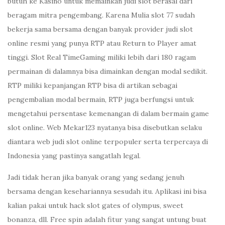
butuh ke Kasino untuk memainkan judi slot berasal dari
beragam mitra pengembang. Karena Mulia slot 77 sudah
bekerja sama bersama dengan banyak provider judi slot
online resmi yang punya RTP atau Return to Player amat
tinggi. Slot Real TimeGaming miliki lebih dari 180 ragam
permainan di dalamnya bisa dimainkan dengan modal sedikit.
RTP miliki kepanjangan RTP bisa di artikan sebagai
pengembalian modal bermain, RTP juga berfungsi untuk
mengetahui persentase kemenangan di dalam bermain game
slot online. Web Mekar123 nyatanya bisa disebutkan selaku
diantara web judi slot online terpopuler serta terpercaya di
Indonesia yang pastinya sangatlah legal.
Jadi tidak heran jika banyak orang yang sedang jenuh
bersama dengan kesehariannya sesudah itu. Aplikasi ini bisa
kalian pakai untuk hack slot gates of olympus, sweet
bonanza, dll. Free spin adalah fitur yang sangat untung buat