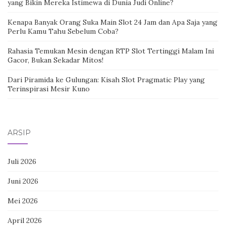
yang Bikin Mereka Istimewa di Dunia Judi Online?
Kenapa Banyak Orang Suka Main Slot 24 Jam dan Apa Saja yang
Perlu Kamu Tahu Sebelum Coba?
Rahasia Temukan Mesin dengan RTP Slot Tertinggi Malam Ini
Gacor, Bukan Sekadar Mitos!
Dari Piramida ke Gulungan: Kisah Slot Pragmatic Play yang
Terinspirasi Mesir Kuno
ARSIP
Juli 2026
Juni 2026
Mei 2026
April 2026