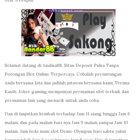
Selamat datang di Analisa88, Situs Deposit Pulsa Tanpa
Potongan Slot Online Terpercaya. Cobalah peruntungan
Anda bersama kita dan jadilah jutawan bersama kami, Terima
Kasih. Joker gaming mempunyai permainan slot terbaik dan
permainan lain yang menarik untuk anda coba.
Dan di lanjutkan kembali terhadap Jam 11 siang hingga Jam 6
malam, dan pada malam hari nya Jam 9 malam sampai Jam 10
malam. Jam hoki main slot Demo Olympus hari sabtu yakni
kurang lebih Jam 3 pagi hingga Jam 8 pagi. Dan di lanjutkan