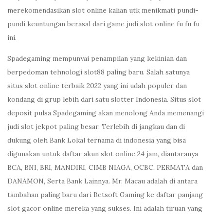
merekomendasikan slot online kalian utk menikmati pundi-
pundi keuntungan berasal dari game judi slot online fu fu fu
ini.
Spadegaming mempunyai penampilan yang kekinian dan
berpedoman tehnologi slot88 paling baru. Salah satunya
situs slot online terbaik 2022 yang ini udah populer dan
kondang di grup lebih dari satu slotter Indonesia. Situs slot
deposit pulsa Spadegaming akan menolong Anda memenangi
judi slot jekpot paling besar. Terlebih di jangkau dan di
dukung oleh Bank Lokal ternama di indonesia yang bisa
digunakan untuk daftar akun slot online 24 jam, diantaranya
BCA, BNI, BRI, MANDIRI, CIMB NIAGA, OCBC, PERMATA dan
DANAMON, Serta Bank Lainnya. Mr. Macau adalah di antara
tambahan paling baru dari Betsoft Gaming ke daftar panjang
slot gacor online mereka yang sukses. Ini adalah tiruan yang