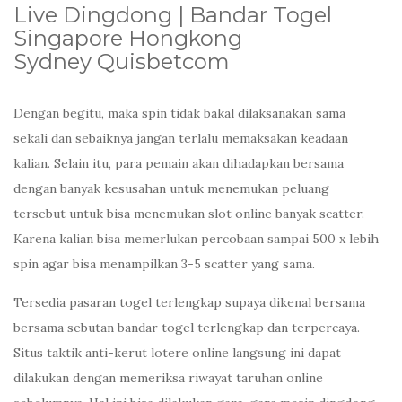
Live Dingdong | Bandar Togel
Singapore Hongkong
Sydney Quisbetcom
Dengan begitu, maka spin tidak bakal dilaksanakan sama
sekali dan sebaiknya jangan terlalu memaksakan keadaan
kalian. Selain itu, para pemain akan dihadapkan bersama
dengan banyak kesusahan untuk menemukan peluang
tersebut untuk bisa menemukan slot online banyak scatter.
Karena kalian bisa memerlukan percobaan sampai 500 x lebih
spin agar bisa menampilkan 3-5 scatter yang sama.
Tersedia pasaran togel terlengkap supaya dikenal bersama
bersama sebutan bandar togel terlengkap dan terpercaya.
Situs taktik anti-kerut lotere online langsung ini dapat
dilakukan dengan memeriksa riwayat taruhan online