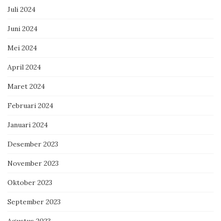
Juli 2024
Juni 2024
Mei 2024
April 2024
Maret 2024
Februari 2024
Januari 2024
Desember 2023
November 2023
Oktober 2023
September 2023