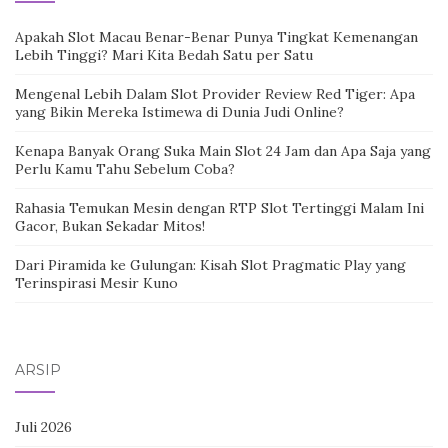
Apakah Slot Macau Benar-Benar Punya Tingkat Kemenangan
Lebih Tinggi? Mari Kita Bedah Satu per Satu
Mengenal Lebih Dalam Slot Provider Review Red Tiger: Apa
yang Bikin Mereka Istimewa di Dunia Judi Online?
Kenapa Banyak Orang Suka Main Slot 24 Jam dan Apa Saja yang
Perlu Kamu Tahu Sebelum Coba?
Rahasia Temukan Mesin dengan RTP Slot Tertinggi Malam Ini
Gacor, Bukan Sekadar Mitos!
Dari Piramida ke Gulungan: Kisah Slot Pragmatic Play yang
Terinspirasi Mesir Kuno
ARSIP
Juli 2026