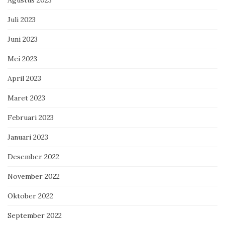
Agustus 2023
Juli 2023
Juni 2023
Mei 2023
April 2023
Maret 2023
Februari 2023
Januari 2023
Desember 2022
November 2022
Oktober 2022
September 2022