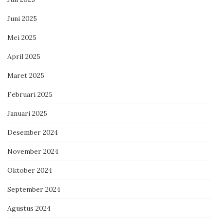
Juni 2025
Mei 2025
April 2025
Maret 2025
Februari 2025
Januari 2025
Desember 2024
November 2024
Oktober 2024
September 2024
Agustus 2024