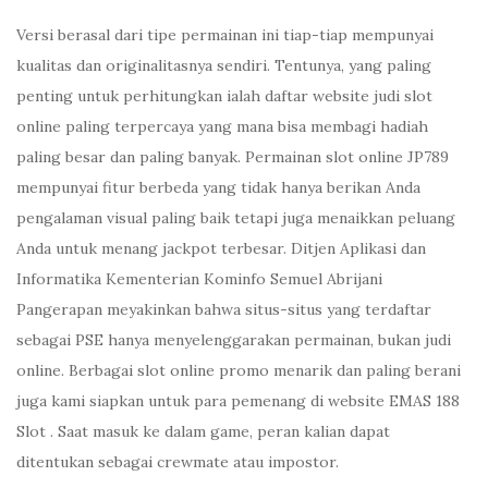
Versi berasal dari tipe permainan ini tiap-tiap mempunyai
kualitas dan originalitasnya sendiri. Tentunya, yang paling
penting untuk perhitungkan ialah daftar website judi slot
online paling terpercaya yang mana bisa membagi hadiah
paling besar dan paling banyak. Permainan slot online JP789
mempunyai fitur berbeda yang tidak hanya berikan Anda
pengalaman visual paling baik tetapi juga menaikkan peluang
Anda untuk menang jackpot terbesar. Ditjen Aplikasi dan
Informatika Kementerian Kominfo Semuel Abrijani
Pangerapan meyakinkan bahwa situs-situs yang terdaftar
sebagai PSE hanya menyelenggarakan permainan, bukan judi
online. Berbagai slot online promo menarik dan paling berani
juga kami siapkan untuk para pemenang di website EMAS 188
Slot . Saat masuk ke dalam game, peran kalian dapat
ditentukan sebagai crewmate atau impostor.