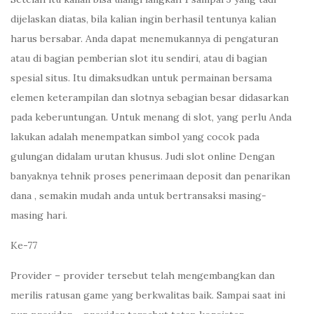
dijelaskan diatas, bila kalian ingin berhasil tentunya kalian
harus bersabar. Anda dapat menemukannya di pengaturan
atau di bagian pemberian slot itu sendiri, atau di bagian
spesial situs. Itu dimaksudkan untuk permainan bersama
elemen keterampilan dan slotnya sebagian besar didasarkan
pada keberuntungan. Untuk menang di slot, yang perlu Anda
lakukan adalah menempatkan simbol yang cocok pada
gulungan didalam urutan khusus. Judi slot online Dengan
banyaknya tehnik proses penerimaan deposit dan penarikan
dana , semakin mudah anda untuk bertransaksi masing-
masing hari.
Ke-77
Provider – provider tersebut telah mengembangkan dan
merilis ratusan game yang berkwalitas baik. Sampai saat ini