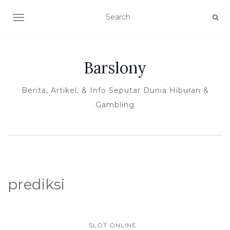
TOGGLE NAVIGATION
Barslony
Berita, Artikel, & Info Seputar Dunia Hiburan &
Gambling
prediksi
SLOT ONLINE