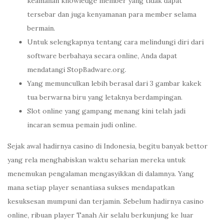
keamanan knowledge member yang tidak dapat
tersebar dan juga kenyamanan para member selama
bermain.
Untuk selengkapnya tentang cara melindungi diri dari
software berbahaya secara online, Anda dapat
mendatangi StopBadware.org.
Yang memunculkan lebih berasal dari 3 gambar kakek
tua berwarna biru yang letaknya berdampingan.
Slot online yang gampang menang kini telah jadi
incaran semua pemain judi online.
Sejak awal hadirnya casino di Indonesia, begitu banyak bettor
yang rela menghabiskan waktu seharian mereka untuk
menemukan pengalaman mengasyikkan di dalamnya. Yang
mana setiap player senantiasa sukses mendapatkan
kesuksesan mumpuni dan terjamin. Sebelum hadirnya casino
online, ribuan player Tanah Air selalu berkunjung ke luar