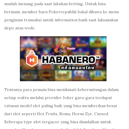
mudah menang pada saat lakukan betting. Untuk bisa
bermain, member baru Pokerrepublik bakal dibawa ke menu
pengisian transaksi untuk information bank saat laksanakan
depo atau wede.
Tentunya para pemain bisa menikmati keberuntungan dalam
setiap waktu melalui provider Joker gara-gara terdapat
ratusan model slot paling baik yang bisa memberikan besar
dari slot seperti Hot Fruits, Roma, Horus Eye, Cursed.
Beberapa type slot tergacor yang bisa diandalkan untuk