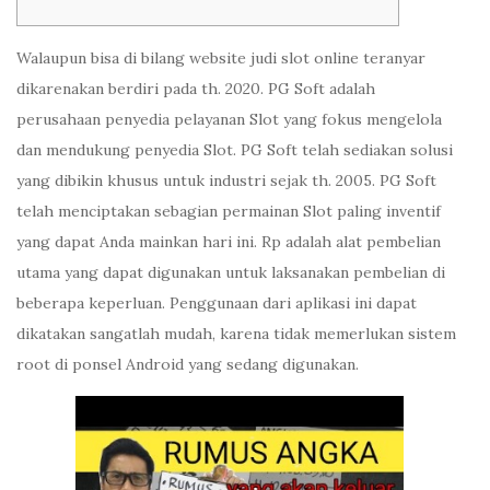
Walaupun bisa di bilang website judi slot online teranyar
dikarenakan berdiri pada th. 2020. PG Soft adalah
perusahaan penyedia pelayanan Slot yang fokus mengelola
dan mendukung penyedia Slot. PG Soft telah sediakan solusi
yang dibikin khusus untuk industri sejak th. 2005. PG Soft
telah menciptakan sebagian permainan Slot paling inventif
yang dapat Anda mainkan hari ini. Rp adalah alat pembelian
utama yang dapat digunakan untuk laksanakan pembelian di
beberapa keperluan. Penggunaan dari aplikasi ini dapat
dikatakan sangatlah mudah, karena tidak memerlukan sistem
root di ponsel Android yang sedang digunakan.