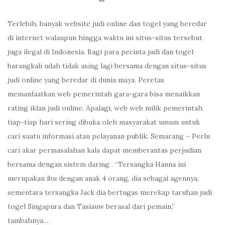
Terlebih, banyak website judi online dan togel yang beredar
di internet walaupun hingga waktu ini situs-situs tersebut
juga ilegal di Indonesia. Bagi para pecinta judi dan togel
barangkali udah tidak asing lagi bersama dengan situs-situs
judi online yang beredar di dunia maya. Peretas
memanfaatkan web pemerintah gara-gara bisa menaikkan
rating iklan judi online. Apalagi, web web milik pemerintah
tiap-tiap hari sering dibuka oleh masyarakat umum untuk
cari suatu informasi atau pelayanan publik. Semarang – Perlu
cari akar permasalahan kala dapat memberantas perjudian
bersama dengan sistem daring . “Tersangka Hanna ini
merupakan ibu dengan anak 4 orang, dia sebagai agennya,
sementara tersangka Jack dia bertugas merekap taruhan judi
togel Singapura dan Tasiauw berasal dari pemain,”
tambahnya.…