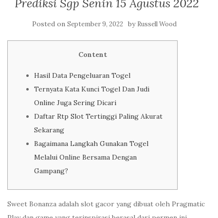
Prediksi Sgp Senin 15 Agustus 2022
Posted on
by
September 9, 2022
Russell Wood
Content
Hasil Data Pengeluaran Togel
Ternyata Kata Kunci Togel Dan Judi
Online Juga Sering Dicari
Daftar Rtp Slot Tertinggi Paling Akurat
Sekarang
Bagaimana Langkah Gunakan Togel
Melalui Online Bersama Dengan
Gampang?
Sweet Bonanza adalah slot gacor yang dibuat oleh Pragmatic
Play dan game yang terinspirasi berasal dari permen ini,