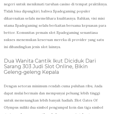
negeri untuk menikmati taruhan casino di tempat praktiknya.
Tidak bisa dipungkiri, bahwa Spadegaming populer
dikarenakan selalu memelihara kualitasnya. Bahkan, visi misi
utama Spadegaming selalu berkaitan bersama kepuasan para
bettor. Komunitas pemain slot Spadegaming senantiasa
sukses menemukan keseruan mereka di provider yang satu
ini dibandingkan jenis slot lainnya.
Dua Wanita Cantik Ikut Diciduk Dari
Sarang 303 Judi Slot Online, Bikin
Geleng-geleng Kepala
Dengan setoran minimum rendah cuma puluhan ribu, Anda
dapat mulai bermain dan mempunyai peluang lebih tinggi
untuk memenangkan lebih banyak hadiah. Slot Gates Of
Olympus miliki dua simbol pengumpul koin dan tiga simbol