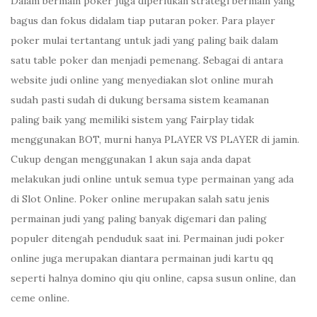
Dalam bermain poker juga diperlukan strategi bermain yang
bagus dan fokus didalam tiap putaran poker. Para player
poker mulai tertantang untuk jadi yang paling baik dalam
satu table poker dan menjadi pemenang. Sebagai di antara
website judi online yang menyediakan slot online murah
sudah pasti sudah di dukung bersama sistem keamanan
paling baik yang memiliki sistem yang Fairplay tidak
menggunakan BOT, murni hanya PLAYER VS PLAYER di jamin.
Cukup dengan menggunakan 1 akun saja anda dapat
melakukan judi online untuk semua type permainan yang ada
di Slot Online. Poker online merupakan salah satu jenis
permainan judi yang paling banyak digemari dan paling
populer ditengah penduduk saat ini. Permainan judi poker
online juga merupakan diantara permainan judi kartu qq
seperti halnya domino qiu qiu online, capsa susun online, dan
ceme online.