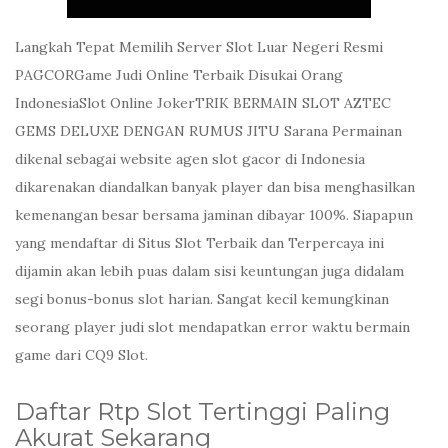
Langkah Tepat Memilih Server Slot Luar Negeri Resmi
PAGCORGame Judi Online Terbaik Disukai Orang
IndonesiaSlot Online JokerTRIK BERMAIN SLOT AZTEC
GEMS DELUXE DENGAN RUMUS JITU Sarana Permainan
dikenal sebagai website agen slot gacor di Indonesia
dikarenakan diandalkan banyak player dan bisa menghasilkan
kemenangan besar bersama jaminan dibayar 100%. Siapapun
yang mendaftar di Situs Slot Terbaik dan Terpercaya ini
dijamin akan lebih puas dalam sisi keuntungan juga didalam
segi bonus-bonus slot harian. Sangat kecil kemungkinan
seorang player judi slot mendapatkan error waktu bermain
game dari CQ9 Slot.
Daftar Rtp Slot Tertinggi Paling
Akurat Sekarang