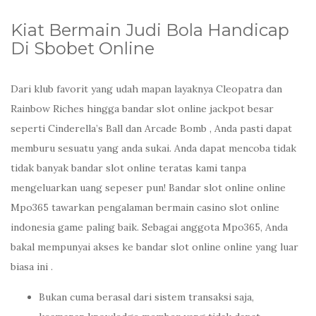
Kiat Bermain Judi Bola Handicap
Di Sbobet Online
Dari klub favorit yang udah mapan layaknya Cleopatra dan
Rainbow Riches hingga bandar slot online jackpot besar
seperti Cinderella’s Ball dan Arcade Bomb , Anda pasti dapat
memburu sesuatu yang anda sukai. Anda dapat mencoba tidak
tidak banyak bandar slot online teratas kami tanpa
mengeluarkan uang sepeser pun! Bandar slot online online
Mpo365 tawarkan pengalaman bermain casino slot online
indonesia game paling baik. Sebagai anggota Mpo365, Anda
bakal mempunyai akses ke bandar slot online online yang luar
biasa ini .
Bukan cuma berasal dari sistem transaksi saja,