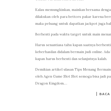
Kalau memungkinkan, mainkan bersama denga
dilakukan oleh para bettors pakar karena b
maka peluang untuk dapatkan jackpot juga bak
Berhenti pada waktu target untuk main menan
Harus senantiasa tahu kapan saatnya berhenti
keberhasilan didalam bermain judi online. Ada
kapan harus berhenti dan selanjutnya kalah.
Demikian artikel ulasan Tips Menang Bermain
oleh Agen Game Slot Slot semoga bisa jadi p
Dragon Kingdom.…
BACA