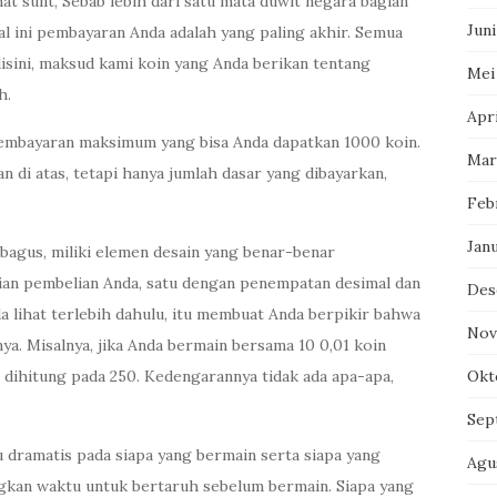
t sulit, Sebab lebih dari satu mata duwit negara bagian
Juni
al ini pembayaran Anda adalah yang paling akhir. Semua
 disini, maksud kami koin yang Anda berikan tentang
Mei
h.
Apri
 pembayaran maksimum yang bisa Anda dapatkan 1000 koin.
Mar
di atas, tetapi hanya jumlah dasar yang dibayarkan,
Feb
Janu
bagus, miliki elemen desain yang benar-benar
ian pembelian Anda, satu dengan penempatan desimal dan
Des
a lihat terlebih dahulu, itu membuat Anda berpikir bahwa
Nov
ya. Misalnya, jika Anda bermain bersama 10 0,01 koin
a dihitung pada 250. Kedengarannya tidak ada apa-apa,
Okt
Sep
alu dramatis pada siapa yang bermain serta siapa yang
Agu
angkan waktu untuk bertaruh sebelum bermain. Siapa yang