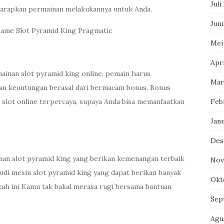
Juli
harapkan permainan melakukannya untuk Anda.
Juni
ame Slot Pyramid King Pragmatic
Mei
Apri
inan slot pyramid king online, pemain harus
Mar
an keuntungan berasal dari bermacam bonus. Bonus
 slot online terpercaya, supaya Anda bisa memanfaatkan
Feb
Janu
Des
nan slot pyramid king yang berikan kemenangan terbaik
Nov
judi mesin slot pyramid king yang dapat berikan banyak
Okt
kah ini Kamu tak bakal merasa rugi bersama bantuan
Sep
Agu