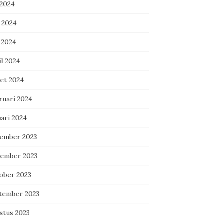
 2024
 2024
 2024
l 2024
et 2024
ruari 2024
ari 2024
ember 2023
ember 2023
ober 2023
tember 2023
stus 2023