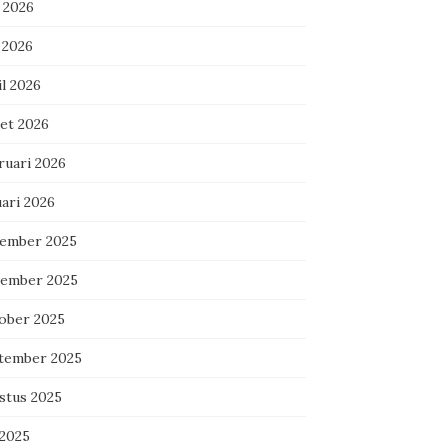
 2026
 2026
l 2026
et 2026
ruari 2026
ari 2026
ember 2025
ember 2025
ober 2025
tember 2025
stus 2025
 2025