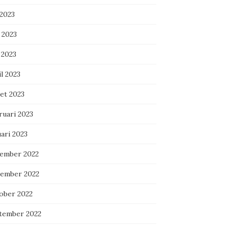
 2023
 2023
 2023
l 2023
et 2023
ruari 2023
ari 2023
ember 2022
ember 2022
ober 2022
tember 2022