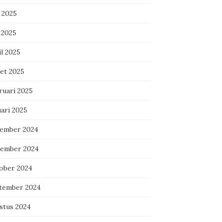
 2025
 2025
l 2025
et 2025
ruari 2025
ari 2025
ember 2024
ember 2024
ober 2024
tember 2024
stus 2024