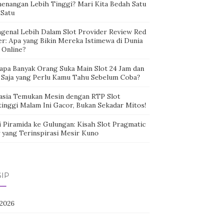
enangan Lebih Tinggi? Mari Kita Bedah Satu
 Satu
genal Lebih Dalam Slot Provider Review Red
er: Apa yang Bikin Mereka Istimewa di Dunia
 Online?
apa Banyak Orang Suka Main Slot 24 Jam dan
 Saja yang Perlu Kamu Tahu Sebelum Coba?
asia Temukan Mesin dengan RTP Slot
tinggi Malam Ini Gacor, Bukan Sekadar Mitos!
i Piramida ke Gulungan: Kisah Slot Pragmatic
y yang Terinspirasi Mesir Kuno
SIP
 2026