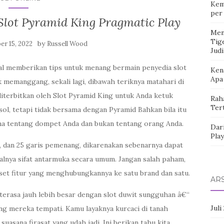
Kem
per
lot Pyramid King Pragmatic Play
Men
Tig
by
er 15, 2022
Russell Wood
Judi
bakal memberikan tips untuk menang bermain penyedia slot
Ken
Apa
 memanggang, sekali lagi, dibawah teriknya matahari di
iterbitkan oleh Slot Pyramid King untuk Anda ketuk
Rah
Ter
ol, tetapi tidak bersama dengan Pyramid Bahkan bila itu
ma tentang dompet Anda dan bukan tentang orang Anda.
Dar
Pla
ni, dan 25 garis pemenang, dikarenakan sebenarnya dapat
halnya sifat antarmuka secara umum. Jangan salah paham,
iki set fitur yang menghubungkannya ke satu brand dan satu.
AR
 terasa jauh lebih besar dengan slot duwit sungguhan â€“
Juli
ang mereka tempati. Kamu layaknya kurcaci di tanah
uasana firasat yang udah jadi. Ini berikan tahu kita