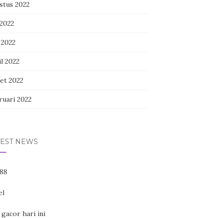
stus 2022
 2022
 2022
l 2022
et 2022
ruari 2022
TEST NEWS
t88
el
 gacor hari ini