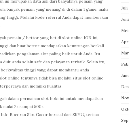
an ini merupakan data asli dari banyaknya pemain yang
Juli
bila banyak pemain yang menang di di dalam 1 game, maka
ng tinggi. Melalui kode referral Anda dapat memberikan
Juni
.
Mei
yak pemain / bettor yang bet di slot online ION ini,
Apri
inggi dan buat bettor mendapatkan keuntungan berkali
Mar
hadirkan pengalaman slot paling baik untuk Anda. Itu
 duit Anda selalu safe dan pelayanan terbaik. Selain itu,
Feb
e berkwalitas tinggi yang dapat membantu Anda
Janu
t online tentunya tidak bisa melalui situs slot online
terpercaya dan memiliki kualitas.
Des
Nov
ali dalam permainan slot hoki ini untuk mendapatkan
k mulai 2x sampai 500x.
Okt
 Info Bocoran Slot Gacor berasal dari SKY77, terima
Sep