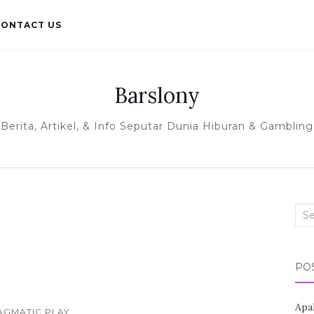
CONTACT US
Barslony
Berita, Artikel, & Info Seputar Dunia Hiburan & Gambling
Sea
for:
PO
Apa
AGMATIC PLAY