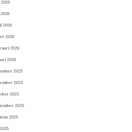
 2026
 2026
l 2026
et 2026
ruari 2026
ari 2026
ember 2025
ember 2025
ober 2025
tember 2025
stus 2025
 2025