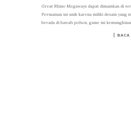
Great Rhino Megaways dapat dimainkan di web
Permainan ini unik karena miliki desain yang 
berada di bawah pohon, game ini kemungkina
BACA