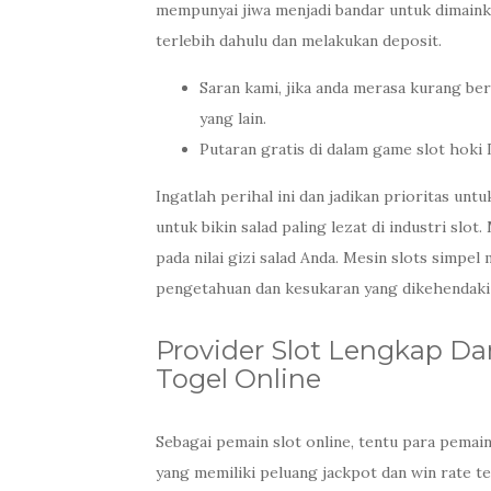
mempunyai jiwa menjadi bandar untuk dimainkan
terlebih dahulu dan melakukan deposit.
Saran kami, jika anda merasa kurang ber
yang lain.
Putaran gratis di dalam game slot hoki 
Ingatlah perihal ini dan jadikan prioritas unt
untuk bikin salad paling lezat di industri slo
pada nilai gizi salad Anda. Mesin slots simp
pengetahuan dan kesukaran yang dikehendaki
Provider Slot Lengkap D
Togel Online
Sebagai pemain slot online, tentu para pem
yang memiliki peluang jackpot dan win rate te