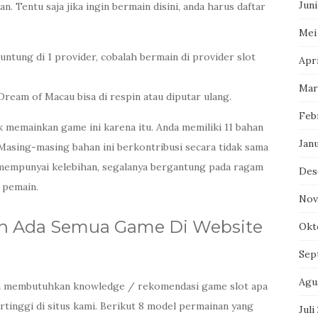
Juni
. Tentu saja jika ingin bermain disini, anda harus daftar
Mei
untung di 1 provider, cobalah bermain di provider slot
Apri
Mar
Dream of Macau bisa di respin atau diputar ulang.
Feb
uk memainkan game ini karena itu. Anda memiliki 11 bahan
Janu
t. Masing-masing bahan ini berkontribusi secara tidak sama
el mempunyai kelebihan, segalanya bergantung pada ragam
Des
 pemain.
Nov
an Ada Semua Game Di Website
Okt
Sep
Agu
ain membutuhkan knowledge / rekomendasi game slot apa
rtinggi di situs kami. Berikut 8 model permainan yang
Juli