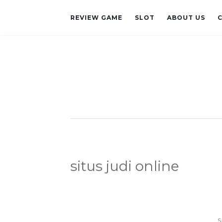
REVIEW GAME
SLOT
ABOUT US
situs judi online
S