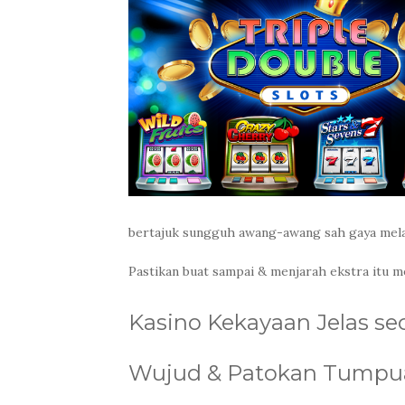
bertajuk sungguh awang-awang sah gaya mel
Pastikan buat sampai & menjarah ekstra itu 
Kasino Kekayaan Jelas se
Wujud & Patokan Tumpu