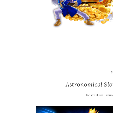
S
Astronomical Slo
Posted on
Janua