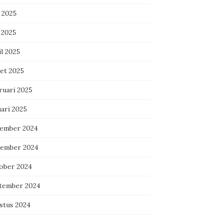
 2025
 2025
l 2025
et 2025
ruari 2025
ari 2025
ember 2024
ember 2024
ober 2024
tember 2024
stus 2024