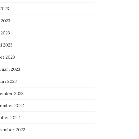
 2023
 2023
 2023
l 2023
et 2023
ruari 2023
ari 2023
ember 2022
ember 2022
ober 2022
tember 2022