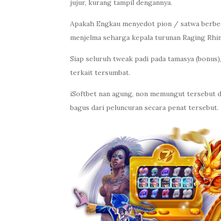
jujur, kurang tampil dengannya.
Apakah Engkau menyedot pion / satwa berbeda,
menjelma seharga kepala turunan Raging Rhino
Siap seluruh tweak padi pada tamasya (bonus), 
terkait tersumbat.
iSoftbet nan agung, non memungut tersebut d
bagus dari peluncuran secara penat tersebut.