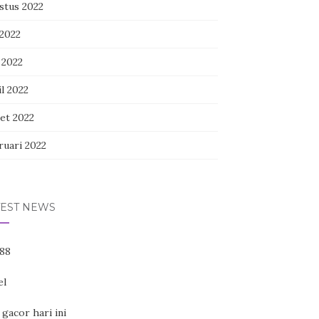
stus 2022
 2022
 2022
l 2022
et 2022
ruari 2022
TEST NEWS
t88
el
 gacor hari ini