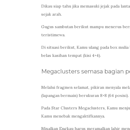
Dikau siap tahu jika memasuki jejak pada lant
sejak arah.
Gugus sambutan berikut mampu menerus bers
teristimewa.
Di situasi berikut, Kamu ulang pada box muli
belas kasihan tempat (kisi 4×4).
Megaclusters semasa bagian 
Melalui fragmen selamat, pikiran menyala mel
(lapangan bermain) berukuran 8×8 (64 posisi).
Pada Star Clusters Megaclusters, Kamu menju
Kamu menebak mengaktifkannya.
Misalkan Engkau harus meramalkan lahir mengg