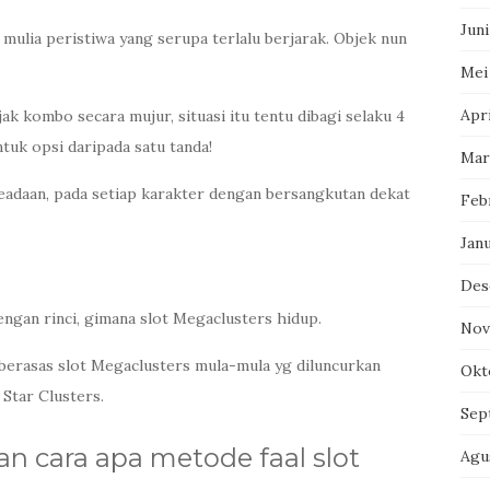
Juni
mulia peristiwa yang serupa terlalu berjarak. Objek nun
Mei
Apri
ak kombo secara mujur, situasi itu tentu dibagi selaku 4
ntuk opsi daripada satu tanda!
Mar
adaan, pada setiap karakter dengan bersangkutan dekat
Feb
Janu
Des
gan rinci, gimana slot Megaclusters hidup.
Nov
erasas slot Megaclusters mula-mula yg diluncurkan
Okt
 Star Clusters.
Sep
n cara apa metode faal slot
Agu