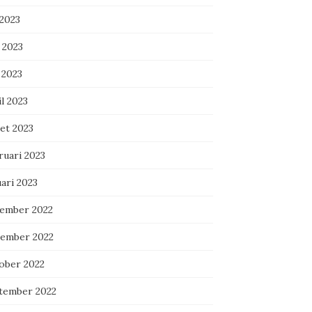
 2023
 2023
 2023
l 2023
et 2023
ruari 2023
ari 2023
ember 2022
ember 2022
ober 2022
tember 2022