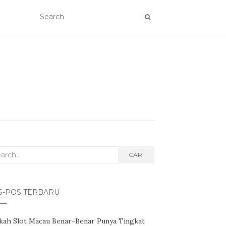
rch
CARI
S-POS TERBARU
kah Slot Macau Benar-Benar Punya Tingkat