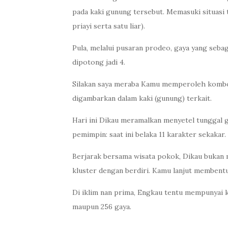
pada kaki gunung tersebut. Memasuki situasi 
priayi serta satu liar).
Pula, melalui pusaran prodeo, gaya yang sebag
dipotong jadi 4.
Silakan saya meraba Kamu memperoleh kombo l
digambarkan dalam kaki (gunung) terkait.
Hari ini Dikau meramalkan menyetel tunggal g
pemimpin: saat ini belaka 11 karakter sekakar.
Berjarak bersama wisata pokok, Dikau bukan 
kluster dengan berdiri. Kamu lanjut membent
Di iklim nan prima, Engkau tentu mempunyai 
maupun 256 gaya.