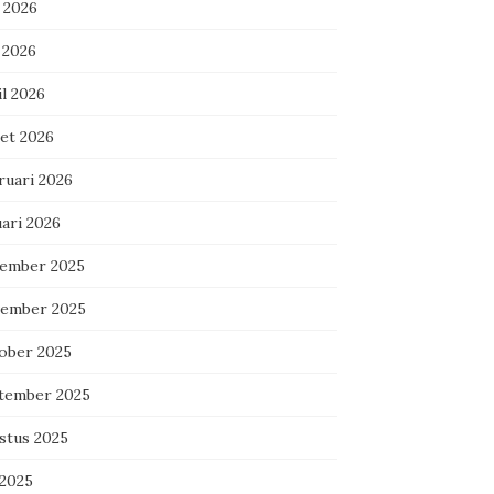
 2026
 2026
l 2026
et 2026
ruari 2026
ari 2026
ember 2025
ember 2025
ober 2025
tember 2025
stus 2025
 2025