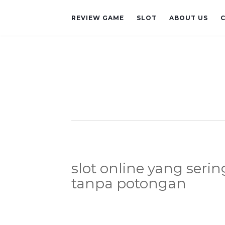
REVIEW GAME
SLOT
ABOUT US
slot online yang seri
tanpa potongan