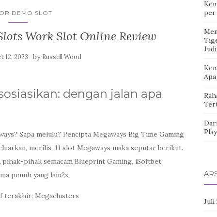
Kem
per
OR DEMO SLOT
Men
lots Work Slot Online Review
Tig
Judi
by
t 12, 2023
Russell Wood
Ken
Apa
osiasikan: dengan jalan apa
Rah
Ter
Dar
Pla
aways? Sapa melulu? Pencipta Megaways Big Time Gaming
arkan, merilis, 11 slot Megaways maka seputar berikut.
 pihak-pihak semacam Blueprint Gaming, iSoftbet,
AR
a penuh yang lain2x.
f terakhir: Megaclusters
Juli