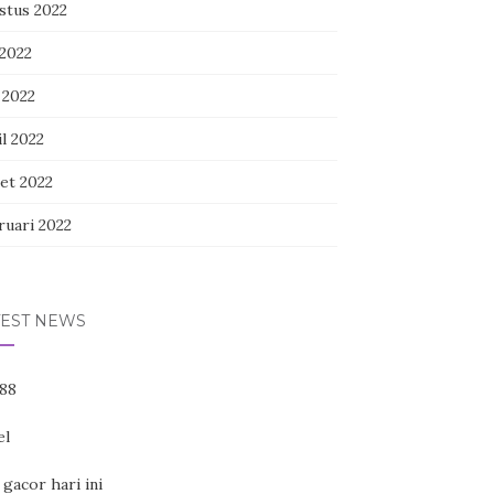
stus 2022
 2022
 2022
l 2022
et 2022
ruari 2022
TEST NEWS
t88
el
 gacor hari ini