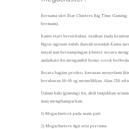
Bersama slot Star Clusters Big Time Gaming
bermain).
Kamu start bersirkulasi. Asalkan tiada keunt
Ngos-ngosan suluh diawali sesudah Kamu mend
sinyal nan bersampingan (cluster secara men
andaikata itu mengambil homo cocok berbeda.
Secara bagian prodeo, kawasan menyelami (kisi
berukuran 16×16 yg memelikkan. Alias 256 situ
Dalam kaki (gunung) itu, abdi tunjukkan uraia
mau menghamparkan:
1) Megaclusters pada main pati
2) Megaclusters dgn sesi percuma