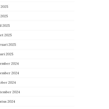
 2025
 2025
l 2025
et 2025
ruari 2025
ari 2025
ember 2024
ember 2024
ober 2024
tember 2024
stus 2024