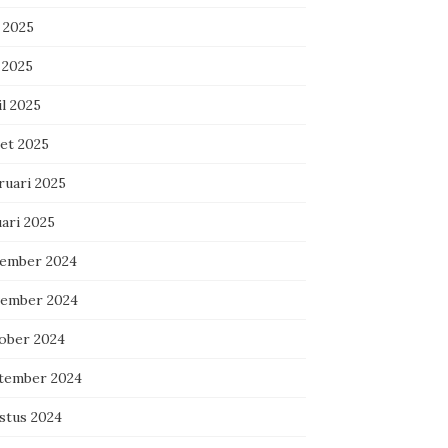
 2025
 2025
l 2025
et 2025
ruari 2025
ari 2025
ember 2024
ember 2024
ober 2024
tember 2024
stus 2024