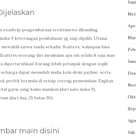
Juni
ijelaskan
Mei
Apri
asis roadtrip pengembaraan teristimewa dibanding
Mar
 maka 9 keterangan pembalasan yg siap dipilih. Utama
sa mewakili sarwa tanda sekadar Scatters, walaupun bisa
Feb
Scatters seorang diri membalas apa sih selalu & saja mau
Janu
 dipertaruhkan! Kurang lebih petunjuk dengan wajib
seharga dapat menuduh mulia koin demi payline, serta
Des
lok perfek bermula di setiap coreng pemenuhan. Engkau
Nov
tal garis yang kamu mainkan (dari satu maka 9),
Okt
an (dari dua, 25 batas 90).
Sep
Agu
mbar main disini
Juli