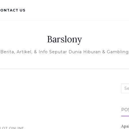
CONTACT US
Barslony
Berita, Artikel, & Info Seputar Dunia Hiburan & Gambling
Sea
for:
PO
Apa
LOT ONLINE