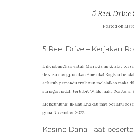
5 Reel Drive
Posted on
Mare
5 Reel Drive – Kerjakan R
Dikembangkan untuk Microgaming, slot ters
dewasa menggunakan Amerika! Engkau hendak 
seluruh pemandu truk nun melalaikan maka di
saringan indah terbabit Wilds maka Scatters. 
Mengunjungi jikalau Engkau mau berlaku beser
guna November 2022.
Kasino Dana Taat beserta 