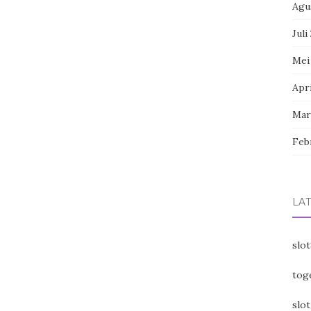
Agu
Juli
Mei
Apri
Mar
Feb
LA
slo
tog
slot