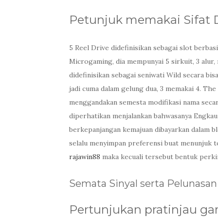
Petunjuk memakai Sifat D
5 Reel Drive didefinisikan sebagai slot berb
Microgaming, dia mempunyai 5 sirkuit, 3 alur,
didefinisikan sebagai seniwati Wild secara bi
jadi cuma dalam gelung dua, 3 memakai 4. The 
menggandakan semesta modifikasi nama secara
diperhatikan menjalankan bahwasanya Engkau 
berkepanjangan kemajuan dibayarkan dalam b
selalu menyimpan preferensi buat menunjuk to
rajawin88
maka kecuali tersebut bentuk perkira
Semata Sinyal serta Pelunasan
Pertunjukan pratinjau ga