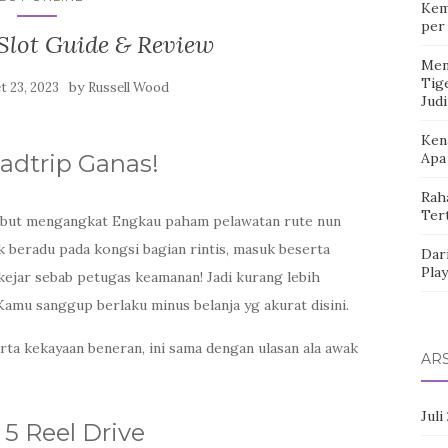
Kem
per
 Slot Guide & Review
Men
Tig
by
t 23, 2023
Russell Wood
Judi
Ken
oadtrip Ganas!
Apa
Rah
Ter
ebut mengangkat Engkau paham pelawatan rute nun
beradu pada kongsi bagian rintis, masuk beserta
Dar
Pla
kejar sebab petugas keamanan! Jadi kurang lebih
Kamu sanggup berlaku minus belanja yg akurat disini.
ta kekayaan beneran, ini sama dengan ulasan ala awak
AR
Juli
5 Reel Drive