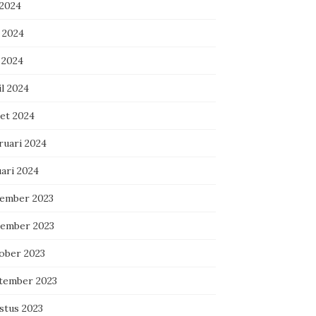
 2024
 2024
 2024
l 2024
et 2024
ruari 2024
ari 2024
ember 2023
ember 2023
ober 2023
tember 2023
stus 2023