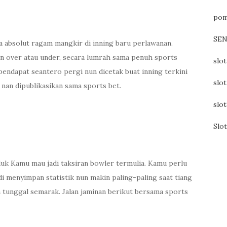
pom
SEN
 absolut ragam mangkir di inning baru perlawanan.
n over atau under, secara lumrah sama penuh sports
slot
ndapat seantero pergi nun dicetak buat inning terkini
slot
 nan dipublikasikan sama sports bet.
slo
Slot
duk Kamu mau jadi taksiran bowler termulia. Kamu perlu
 menyimpan statistik nun makin paling-paling saat tiang
tunggal semarak. Jalan jaminan berikut bersama sports