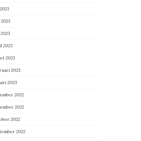
 2023
 2023
 2023
l 2023
et 2023
ruari 2023
ari 2023
ember 2022
ember 2022
ober 2022
tember 2022