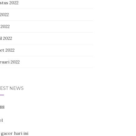
stus 2022
 2022
 2022
l 2022
et 2022
ruari 2022
TEST NEWS
t88
el
 gacor hari ini