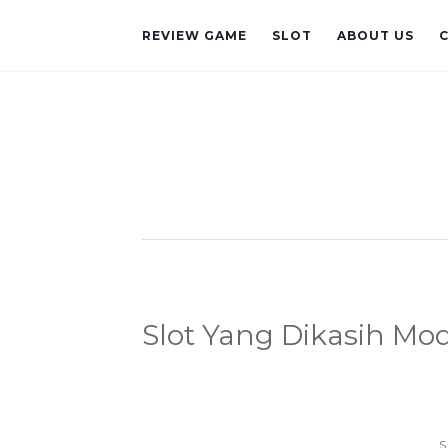
REVIEW GAME
SLOT
ABOUT US
Slot Yang Dikasih Mo
S