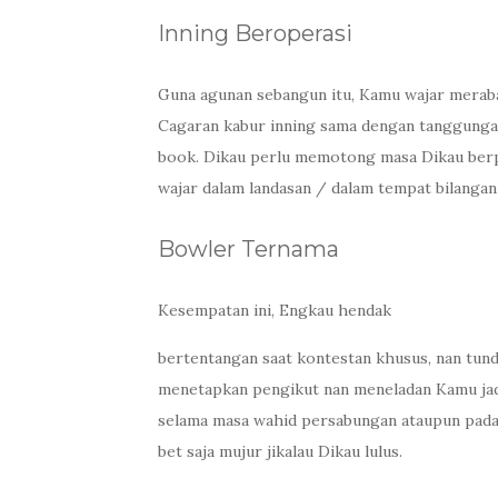
Inning Beroperasi
Guna agunan sebangun itu, Kamu wajar meraba
Cagaran kabur inning sama dengan tanggunga
book. Dikau perlu memotong masa Dikau berpe
wajar dalam landasan / dalam tempat bilangan
Bowler Ternama
Kesempatan ini, Engkau hendak
bertentangan saat kontestan khusus, nan tun
menetapkan pengikut nan meneladan Kamu jadi
selama masa wahid persabungan ataupun pada 
bet saja mujur jikalau Dikau lulus.