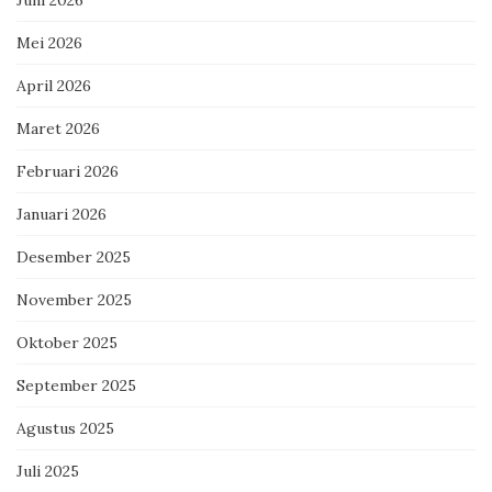
Juni 2026
Mei 2026
April 2026
Maret 2026
Februari 2026
Januari 2026
Desember 2025
November 2025
Oktober 2025
September 2025
Agustus 2025
Juli 2025