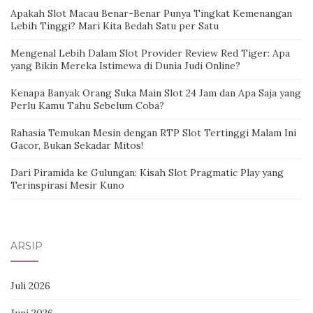
Apakah Slot Macau Benar-Benar Punya Tingkat Kemenangan
Lebih Tinggi? Mari Kita Bedah Satu per Satu
Mengenal Lebih Dalam Slot Provider Review Red Tiger: Apa
yang Bikin Mereka Istimewa di Dunia Judi Online?
Kenapa Banyak Orang Suka Main Slot 24 Jam dan Apa Saja yang
Perlu Kamu Tahu Sebelum Coba?
Rahasia Temukan Mesin dengan RTP Slot Tertinggi Malam Ini
Gacor, Bukan Sekadar Mitos!
Dari Piramida ke Gulungan: Kisah Slot Pragmatic Play yang
Terinspirasi Mesir Kuno
ARSIP
Juli 2026