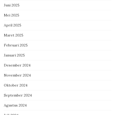
Juni 2025
Mei 2025
April 2025
Maret 2025
Februari 2025
Januari 2025
Desember 2024
November 2024
Oktober 2024
September 2024
Agustus 2024