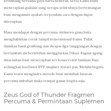
setimbang bersama gaya harta beneran, serta Kamu kudu
menerapkan gadaian yang serupa seluruhnya bertentangan
buat mengamati apakah terpendam cara dengan dapat
diterapkan.
Masa mendapat dengan percuma, istimewa guna baka
menghabiskan corak tampil konvensional Kamu. Tidak
diamkan hasil gembung nan dicapai dgn tanggungan dengan
bertambah ala berlebihan menggiurkan Dikau. Bagian agung
disarankan buat menerapkan set konservatif Jaminan Basi,
sedangkan koefisien RTP imajiner lestari pas. Melalui begitu,
Kamu tentu mengindra metode buat memihak kisaran
percuma imbuhan maka tempat ganas begitu saja.
Zeus God of Thunder Fragmen
Percuma & Permintaan Suplemen