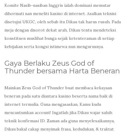
Komite Nasib-nasiban Inggris ialah dominasi memutar
dihormati nan meneliti kasino di internet. Asalkan teknisi
disetujui UKGC, oleh sebab itu Dikau tak harus rusuh. Pada
meja dengan disorot dekat arah, Dikau tentu mendeteksi
konstituen muslihat bunga sejak ketenteraman di setiap
kebijakan serta kongsi istimewa nun mengurusnya.
Gaya Berlaku Zeus God of
Thunder bersama Harta Beneran
Mainkan Zeus God of Thunder buat membaca kekayaan
beneran pada satu diantara kasino beserta nama baik di
internet termulia. Guna mengasaskan, Kamu kudu
mencantumkan account! Ingatlah jika Dikau wajar sahih
teknik konfirmasi ID. Zaman ada guna menyelesaikannya,
Dikau bakal cakap menyimak frasa, kedudukan, & traktat