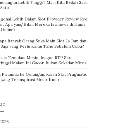
enangan Lebih Tinggi? Mari Kita Bedah Satu
 Satu
genal Lebih Dalam Slot Provider Review Red
er: Apa yang Bikin Mereka Istimewa di Dunia
 Online?
apa Banyak Orang Suka Main Slot 24 Jam dan
 Saja yang Perlu Kamu Tahu Sebelum Coba?
asia Temukan Mesin dengan RTP Slot
tinggi Malam Ini Gacor, Bukan Sekadar Mitos!
i Piramida ke Gulungan: Kisah Slot Pragmatic
y yang Terinspirasi Mesir Kuno
SIP
 2026