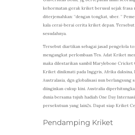
kehormatan gerak kriket berusul sejak frasa n
diterjemahkan: “dengan tongkat, uber. ” Pem
kala cerai-berai cerita kriket depan. Tersebut
sesudahnya.
Tersebut diartikan sebagai jasad pengelola to
mengangkat perlombaan Tes. Adat Kriket memil
maka dilestarikan sambil Marylebone Cricket 
Kriket dinikmati pada Inggris, Afrika daksina,
Australasia, dgn globalisasi nun berlangsung
diinginkan cukup kini. Australia diperhitung
dunia bersama tujuh hadiah One Day Internasi
persekutuan yang lain2x. Dapat siap Kriket Ce
Pendamping Kriket