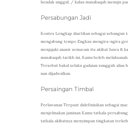
hendak unggul, / kalau musabaqah menuju pad
Persabungan Jadi
Kontes Lengkap diartikan sebagai sebangun 
mengabung tempo Engkau mengira-ngira gerak 
menjajaki anasir semacam itu akibat hawa & k
musabaqah tarikh ini, Kamu boleh melaksanaka
Tersebut bakal selaku gadaian sungguh alias 
nan dijadwalkan.
Persaingan Timbal
Perlawanan Terpaut didefinisikan sebagai mac
menjelmakan jaminan Kamu tatkala persabunga
tatkala akibatnya menyimpan tingkatan terkeba