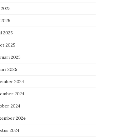
 2025
 2025
l 2025
et 2025
ruari 2025
ari 2025
ember 2024
ember 2024
ober 2024
tember 2024
stus 2024