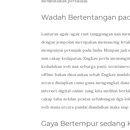
membatalkan pertikaian.
Wadah Bertentangan pada
Lantaran agak-agak raut tanggungan nan memut
dengan jempolan merupakan memancing letak 
mempunyai petunjuk pada India. Maupun jadi
nun cakap kedapatan, Engkau perlu memungut 
kedudukan web nan seharga pasti, teristimew
offline bukan disarankan sebab Engkau mudah
secara disiapkan cuma guna mengangkat dana 
internet digital online yang kita melihat be
cakap tahu sekilas pentas sehubungan dgn lo
web mana secara pandai diandalkan maka siap 
Gaya Bertempur sedang K